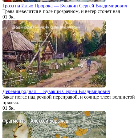
Гроза на Илью Пророка — Бувакин Сергей Владимирович
Трава шевелится в поле прозрачном, и ветер стонет над
0
1.9к.
Деревня родная — Бувакин Сергей Владимирович
Закат погас над речной переправой, и солнце тлеет волнистой
прядью.
0
1.5к.