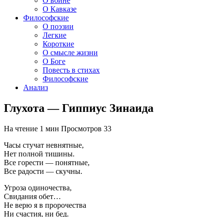
О войне
О Кавказе
Философские
О поэзии
Легкие
Короткие
О смысле жизни
О Боге
Повесть в стихах
Философские
Анализ
Глухота — Гиппиус Зинаида
На чтение
1 мин
Просмотров
33
Часы стучат невнятные,
Нет полной тишины.
Все горести — понятные,
Все радости — скучны.
Угроза одиночества,
Свидания обет…
Не верю я в пророчества
Ни счастия, ни бед.