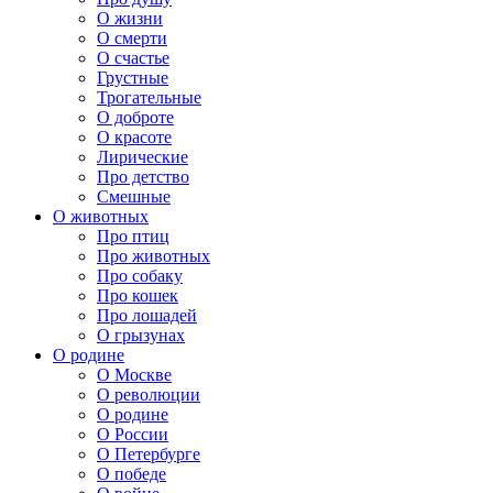
О жизни
О смерти
О счастье
Грустные
Трогательные
О доброте
О красоте
Лирические
Про детство
Смешные
О животных
Про птиц
Про животных
Про собаку
Про кошек
Про лошадей
О грызунах
О родине
О Москве
О революции
О родине
О России
О Петербурге
О победе