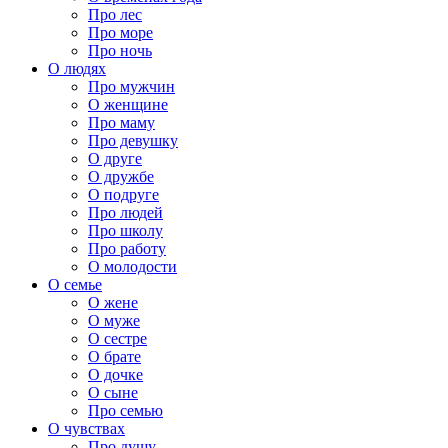
Про лес
Про море
Про ночь
О людях
Про мужчин
О женщине
Про маму
Про девушку
О друге
О дружбе
О подруге
Про людей
Про школу
Про работу
О молодости
О семье
О жене
О муже
О сестре
О брате
О дочке
О сыне
Про семью
О чувствах
Про душу