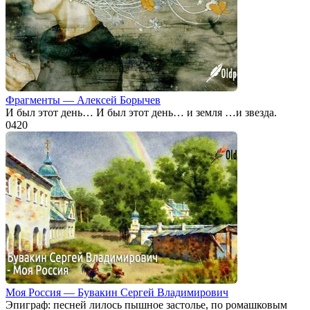
Фрагменты — Алексей Борычев
И был этот день… И был этот день… и земля …и звезда.
0
420
Моя Россия — Бувакин Сергей Владимирович
Эпиграф: песней лилось пышное застолье, по ромашковым