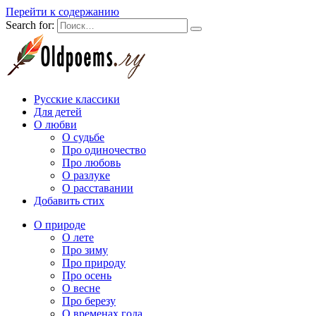
Перейти к содержанию
Search for:
Русские классики
Для детей
О любви
О судьбе
Про одиночество
Про любовь
О разлуке
О расставании
Добавить стих
О природе
О лете
Про зиму
Про природу
Про осень
О весне
Про березу
О временах года