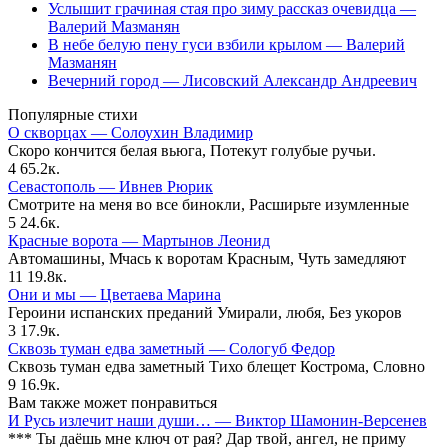
Услышит грачиная стая про зиму рассказ очевидца —
Валерий Мазманян
В небе белую пену гуси взбили крылом — Валерий
Мазманян
Вечерний город — Лисовский Александр Андреевич
Популярные стихи
О скворцах — Солоухин Владимир
Скоро кончится белая вьюга, Потекут голубые ручьи.
4
65.2к.
Севастополь — Ивнев Рюрик
Смотрите на меня во все бинокли, Расширьте изумленные
5
24.6к.
Красные ворота — Мартынов Леонид
Автомашины, Мчась к воротам Красным, Чуть замедляют
11
19.8к.
Они и мы — Цветаева Марина
Героини испанских преданий Умирали, любя, Без укоров
3
17.9к.
Сквозь туман едва заметный — Сологуб Федор
Сквозь туман едва заметный Тихо блещет Кострома, Словно
9
16.9к.
Вам также может понравиться
И Русь излечит наши души… — Виктор Шамонин-Версенев
*** Ты даёшь мне ключ от рая? Дар твой, ангел, не приму