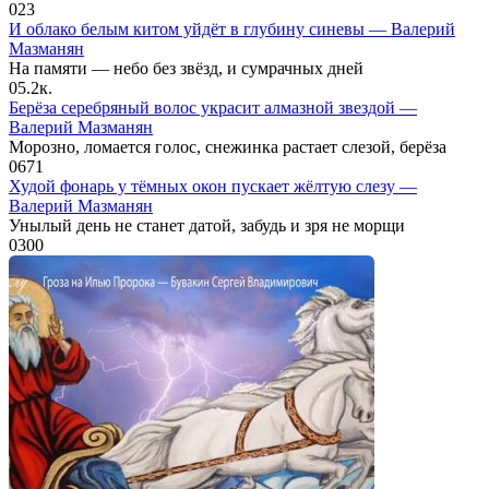
0
23
И облако белым китом уйдёт в глубину синевы — Валерий
Мазманян
На памяти — небо без звёзд, и сумрачных дней
0
5.2к.
Берёза серебряный волос украсит алмазной звездой —
Валерий Мазманян
Морозно, ломается голос, снежинка растает слезой, берёза
0
671
Худой фонарь у тёмных окон пускает жёлтую слезу —
Валерий Мазманян
Унылый день не станет датой, забудь и зря не морщи
0
300