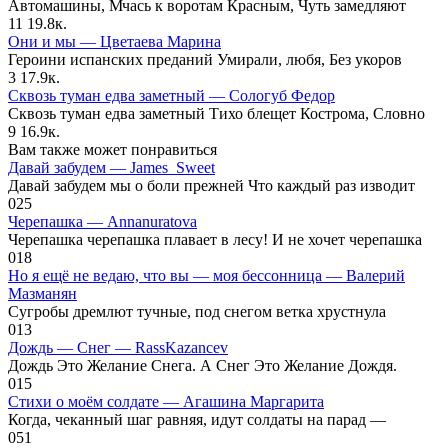
Автомашины, Мчась к воротам Красным, Чуть замедляют
11
19.8к.
Они и мы — Цветаева Марина
Героини испанских преданий Умирали, любя, Без укоров
3
17.9к.
Сквозь туман едва заметный — Сологуб Федор
Сквозь туман едва заметный Тихо блещет Кострома, Словно
9
16.9к.
Вам также может понравиться
Давай забудем — James_Sweet
Давай забудем мы о боли прежней Что каждый раз изводит
0
25
Черепашка — Annanuratova
Черепашка черепашка плавает в лесу! И не хочет черепашка
0
18
Но я ещё не ведаю, что вы — моя бессонница — Валерий
Мазманян
Сугробы дремлют тучные, под снегом ветка хрустнула
0
13
Дождь — Снег — RassKazancev
Дождь Это Желание Снега. А Снег Это Желание Дождя.
0
15
Стихи о моём солдате — Агашина Маргарита
Когда, чеканный шаг равняя, идут солдаты на парад —
0
51