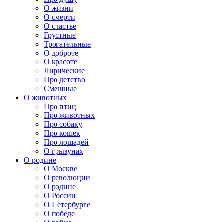
О жизни
О смерти
О счастье
Грустные
Трогательные
О доброте
О красоте
Лирические
Про детство
Смешные
О животных
Про птиц
Про животных
Про собаку
Про кошек
Про лошадей
О грызунах
О родине
О Москве
О революции
О родине
О России
О Петербурге
О победе