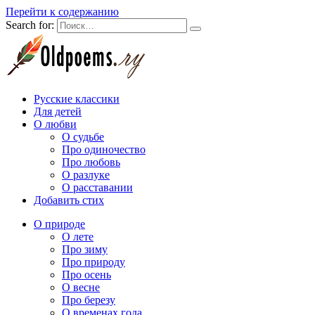
Перейти к содержанию
Search for:
Русские классики
Для детей
О любви
О судьбе
Про одиночество
Про любовь
О разлуке
О расставании
Добавить стих
О природе
О лете
Про зиму
Про природу
Про осень
О весне
Про березу
О временах года