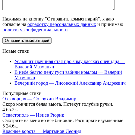
Нажимая на кнопку "Отправить комментарий", я даю
согласие на
обработку персональных данных
и принимаю
политику конфиденциальности
.
Новые стихи
Услышит грачиная стая про зиму рассказ очевидца —
Валерий Мазманян
В небе белую пену гуси взбили крылом — Валерий
Мазманян
Вечерний город — Лисовский Александр Андреевич
Популярные стихи
О скворцах — Солоухин Владимир
Скоро кончится белая вьюга, Потекут голубые ручьи.
4
65.2к.
Севастополь — Ивнев Рюрик
Смотрите на меня во все бинокли, Расширьте изумленные
5
24.6к.
Красные ворота — Мартынов Леонид