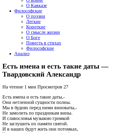
О войне
О Кавказе
Философские
О поэзии
Легкие
Короткие
О смысле жизни
О Боге
Повесть в стихах
Философские
Анализ
Есть имена и есть такие даты —
Твардовский Александр
На чтение
1 мин
Просмотров
27
Есть имена и есть такие даты,-
Они нетленной сущности полны.
Мы в буднях перед ними виноваты,-
Не замолить по праздникам вины.
И славословья музыкою громкой
Не заглушить их памяти святой.
И в наших будут жить они потомках,