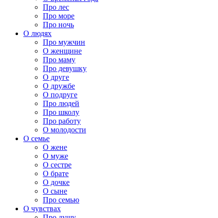
Про лес
Про море
Про ночь
О людях
Про мужчин
О женщине
Про маму
Про девушку
О друге
О дружбе
О подруге
Про людей
Про школу
Про работу
О молодости
О семье
О жене
О муже
О сестре
О брате
О дочке
О сыне
Про семью
О чувствах
Про душу