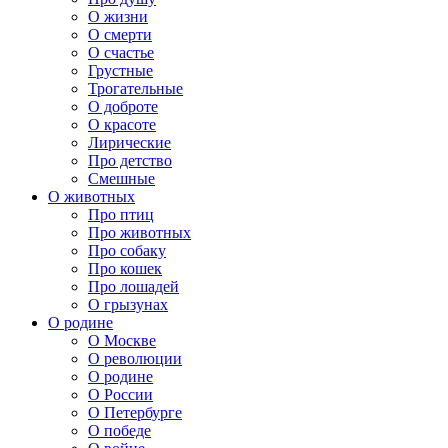
О жизни
О смерти
О счастье
Грустные
Трогательные
О доброте
О красоте
Лирические
Про детство
Смешные
О животных
Про птиц
Про животных
Про собаку
Про кошек
Про лошадей
О грызунах
О родине
О Москве
О революции
О родине
О России
О Петербурге
О победе