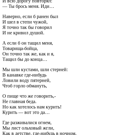
И всю дорогу повторял:
— Ты брось меня. Иди…
Наверно, если б ранен был
И шел в степи чужой,
Я точно так бы говорил
И не кривил душой.
А если б он тащил меня,
Товарища-бойца,
Он точно так же, как и я,
Тащил бы до конца…
Мы шли кустами, шли стерней:
В канавке где-нибудь
Ловили воду пятерней,
Чтоб горло обмануть,
О пище что же говорить,-
Не главная беда.
Но как хотелось нам курить!
Курить — вот это да…
Где разживалися огнем,
Мы лист ольховый жгли,
Как в детстве, где-нибудь в ночном,