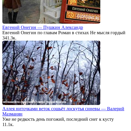
Евгений Онегин — Пушкин Александр
Евгений Онегин по главам Роман в стихах Не мысля гордый
34
1.3к.
Аллея ниточками веток сошьёт лоскутья синевы — Валерий
Мазманян
Уже не редкость день погожий, последний снег к кусту
1
1.1к.