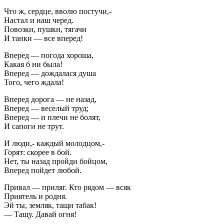
Что ж, сердце, вволю постучи,-
Настал и наш черед.
Повозки, пушки, тягачи
И танки — все вперед!
Вперед — погода хороша,
Какая б ни была!
Вперед — дождалася душа
Того, чего ждала!
Вперед дорога — не назад,
Вперед — веселый труд;
Вперед — и плечи не болят,
И сапоги не трут.
И люди,- каждый молодцом,-
Горят: скорее в бой.
Нет, ты назад пройди бойцом,
Вперед пойдет любой.
Привал — приляг. Кто рядом — всяк
Приятель и родня.
Эй ты, земляк, тащи табак!
— Тащу. Давай огня!