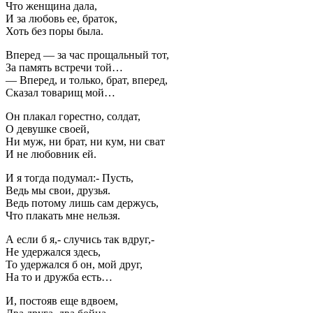
Что женщина дала,
И за любовь ее, браток,
Хоть без поры была.
Вперед — за час прощальный тот,
За память встречи той…
— Вперед, и только, брат, вперед,
Сказал товарищ мой…
Он плакал горестно, солдат,
О девушке своей,
Ни муж, ни брат, ни кум, ни сват
И не любовник ей.
И я тогда подумал:- Пусть,
Ведь мы свои, друзья.
Ведь потому лишь сам держусь,
Что плакать мне нельзя.
А если б я,- случись так вдруг,-
Не удержался здесь,
То удержался б он, мой друг,
На то и дружба есть…
И, постояв еще вдвоем,