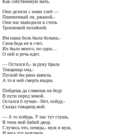
Как собственную мать.
Они делили с нами хлеб —
Пшеничный ли, ржаной,-
Они нас выводили в степь
Тропинкой потайной.
Им наша боль была больна,-
Своя беда не в счет.
Их было много, но одна…
О ней и речь идет.
— Остался б,- за руку брала
Товарища она,-
Пускай бы рана зажила,
А то в ней смерть видна.
Пойдешь да сляжешь на беду
В пути перед зимой.
Остался б лучше.- Нет, пойду,-
Сказал товарищ мой.
— А то побудь. У нас тут глушь,
В тени мой бабий двор.
Случись что, немцы,- муж и муж,
И весь тут разговор.