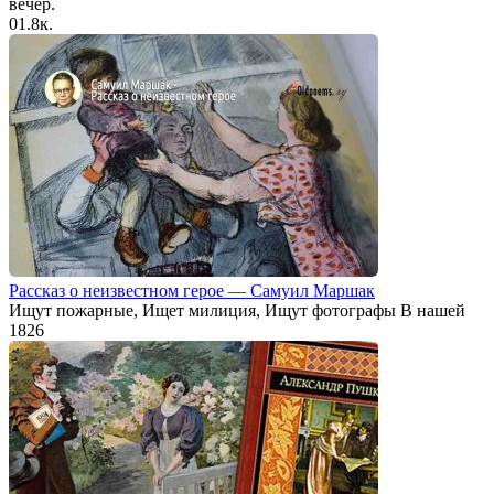
вечер.
0
1.8к.
Рассказ о неизвестном герое — Самуил Маршак
Ищут пожарные, Ищет милиция, Ищут фотографы В нашей
1
826