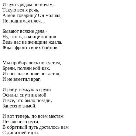
И чуять рядом по ночам,-
Такую вел я речь.
А мой товарищ? Он молчал,
Не поднимая плеч…
Бывают всякие дела,-
Ну, что ж, в конце концов
Ведь нас не женщина ждала,
Ждал фронт своих бойцов.
Мы пробирались по кустам,
Брели, ползли кой-как.
И снег нас в поле не застал,
И не заметил враг.
И рану тяжкую в груди
Осилил спутник мой.
И все, что было позади,
Занесено зимой.
И вот теперь, по всем местам
Печального пути,
В обратный путь досталось нам
С дивизией идти.