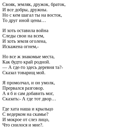
Свояк, земляк, дружок, браток,
И все добры, дружны.
Но с кем шагал ты на восток,
То друг иной цены…
И хоть оставила война
Следы свои на всем,
И хоть земля оголена,
Искажена огнем,-
Но все ж знакомые места,
Как будто край родной.
— А где-то здесь деревня та?-
Сказал товарищ мой.
Я промолчал, и он умолк,
Прервался разговор.
А я б и сам добавить мог,
Сказать:- А где тот двор…
Где хата наша и крыльцо
С ведерком на скамье?
И мокрое от слез лицо,
Что снилося и мне?.