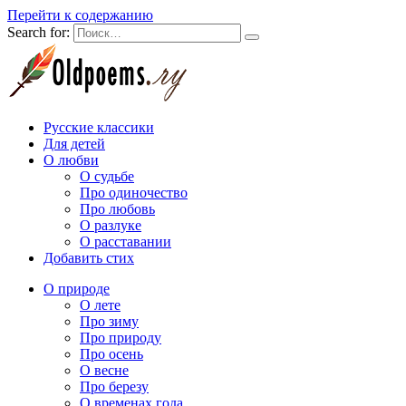
Перейти к содержанию
Search for:
Русские классики
Для детей
О любви
О судьбе
Про одиночество
Про любовь
О разлуке
О расставании
Добавить стих
О природе
О лете
Про зиму
Про природу
Про осень
О весне
Про березу
О временах года