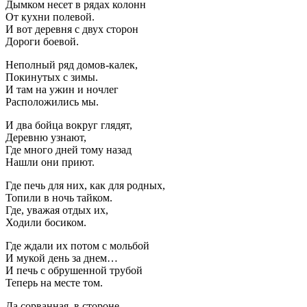
Дымком несет в рядах колонн
От кухни полевой.
И вот деревня с двух сторон
Дороги боевой.
Неполный ряд домов-калек,
Покинутых с зимы.
И там на ужин и ночлег
Расположились мы.
И два бойца вокруг глядят,
Деревню узнают,
Где много дней тому назад
Нашли они приют.
Где печь для них, как для родных,
Топили в ночь тайком.
Где, уважая отдых их,
Ходили босиком.
Где ждали их потом с мольбой
И мукой день за днем…
И печь с обрушенной трубой
Теперь на месте том.
Да сорванная, в стороне,