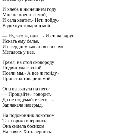
И хлеба в нынешнем году
Мне не поесть самой,
И сала хватит.- Нет, пойду,-
Вздохнул товарищ мой.
— Ну, что ж, иди…- И стала вдруг
Искать ему белье,
И с сердцем как-то все из рук
Металось у нее.
Гремя, на стол сковороду
Подвинула с золой.
Поели мы.- А все ж пойду,-
Привстал товарищ мой.
Она взглянула на него:
— Прощайте,- говорит,-
Да не подумайте чего…-
Заплакала навзрыд.
На подоконник локотком
Так горько опершись,
Она сидела босиком
На лавке. Хоть вернись.