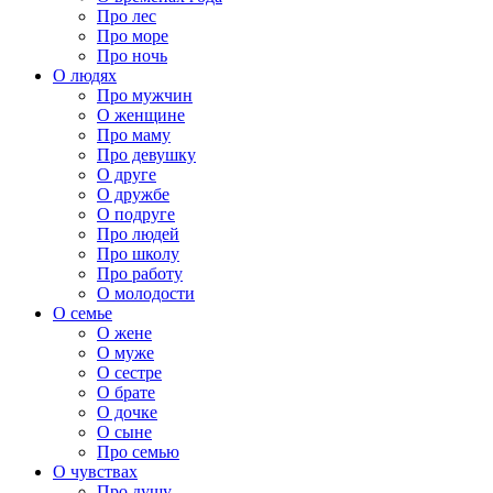
Про лес
Про море
Про ночь
О людях
Про мужчин
О женщине
Про маму
Про девушку
О друге
О дружбе
О подруге
Про людей
Про школу
Про работу
О молодости
О семье
О жене
О муже
О сестре
О брате
О дочке
О сыне
Про семью
О чувствах
Про душу