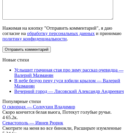
Нажимая на кнопку "Отправить комментарий", я даю
согласие на
обработку персональных данных
и принимаю
политику конфиденциальности
.
Новые стихи
Услышит грачиная стая про зиму рассказ очевидца —
Валерий Мазманян
В небе белую пену гуси взбили крылом — Валерий
Мазманян
Вечерний город — Лисовский Александр Андреевич
Популярные стихи
О скворцах — Солоухин Владимир
Скоро кончится белая вьюга, Потекут голубые ручьи.
4
65.2к.
Севастополь — Ивнев Рюрик
Смотрите на меня во все бинокли, Расширьте изумленные