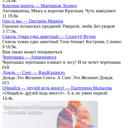
5
24.6к.
Красные ворота — Мартынов Леонид
Автомашины, Мчась к воротам Красным, Чуть замедляют
11
19.8к.
Они и мы — Цветаева Марина
Героини испанских преданий Умирали, любя, Без укоров
3
17.9к.
Сквозь туман едва заметный — Сологуб Федор
Сквозь туман едва заметный Тихо блещет Кострома, Словно
9
16.9к.
Вам также может понравиться
Черепашка — Annanuratova
Черепашка черепашка плавает в лесу! И не хочет черепашка
0
18
Дождь — Снег — RassKazancev
Дождь Это Желание Снега. А Снег Это Желание Дождя.
0
15
Общайся — друзей ведь много! — Екатерина Мальцева
«Общайся- друзей ведь много!». А я, не умею первой.
1
4.4к.