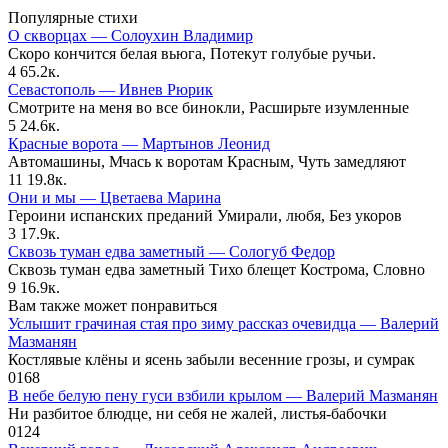
Популярные стихи
О скворцах — Солоухин Владимир
Скоро кончится белая вьюга, Потекут голубые ручьи.
4
65.2к.
Севастополь — Ивнев Рюрик
Смотрите на меня во все бинокли, Расширьте изумленные
5
24.6к.
Красные ворота — Мартынов Леонид
Автомашины, Мчась к воротам Красным, Чуть замедляют
11
19.8к.
Они и мы — Цветаева Марина
Героини испанских преданий Умирали, любя, Без укоров
3
17.9к.
Сквозь туман едва заметный — Сологуб Федор
Сквозь туман едва заметный Тихо блещет Кострома, Словно
9
16.9к.
Вам также может понравиться
Услышит грачиная стая про зиму рассказ очевидца — Валерий
Мазманян
Костлявые клёны и ясень забыли весенние грозы, и сумрак
0
168
В небе белую пену гуси взбили крылом — Валерий Мазманян
Ни разбитое блюдце, ни себя не жалей, листья-бабочки
0
124