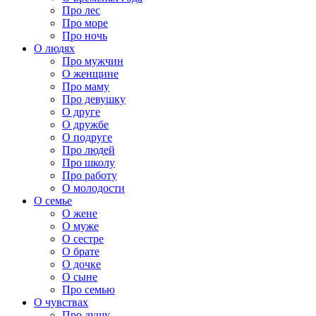
Про лес
Про море
Про ночь
О людях
Про мужчин
О женщине
Про маму
Про девушку
О друге
О дружбе
О подруге
Про людей
Про школу
Про работу
О молодости
О семье
О жене
О муже
О сестре
О брате
О дочке
О сыне
Про семью
О чувствах
Про душу