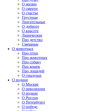
О жизни
О смерти
О счастье
Грустные
Трогательные
О доброте
О красоте
Лирические
Про детство
Смешные
О животных
Про птиц
Про животных
Про собаку
Про кошек
Про лошадей
О грызунах
О родине
О Москве
О революции
О родине
О России
О Петербурге
О победе