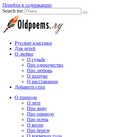
Перейти к содержанию
Search for:
Русские классики
Для детей
О любви
О судьбе
Про одиночество
Про любовь
О разлуке
О расставании
Добавить стих
О природе
О лете
Про зиму
Про природу
Про осень
О весне
Про березу
О временах года