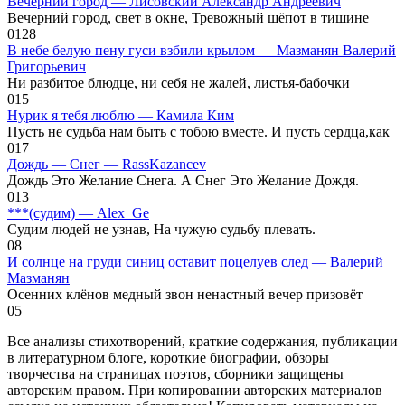
Вечерний город — Лисовский Александр Андреевич
Вечерний город, свет в окне, Тревожный шёпот в тишине
0
128
В небе белую пену гуси взбили крылом — Мазманян Валерий
Григорьевич
Ни разбитое блюдце, ни себя не жалей, листья-бабочки
0
15
Нурик я тебя люблю — Камила Ким
Пусть не судьба нам быть с тобою вместе. И пусть сердца,как
0
17
Дождь — Снег — RassKazancev
Дождь Это Желание Снега. А Снег Это Желание Дождя.
0
13
***(судим) — Alex_Ge
Судим людей не узнав, На чужую судьбу плевать.
0
8
И солнце на груди синиц оставит поцелуев след — Валерий
Мазманян
Осенних клёнов медный звон ненастный вечер призовёт
0
5
Все анализы стихотворений, краткие содержания, публикации
в литературном блоге, короткие биографии, обзоры
творчества на страницах поэтов, сборники защищены
авторским правом. При копировании авторских материалов