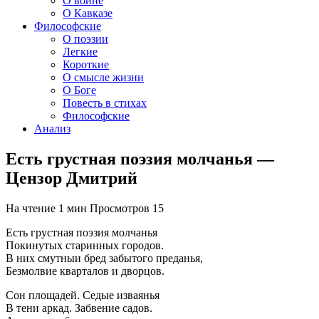
О войне
О Кавказе
Философские
О поэзии
Легкие
Короткие
О смысле жизни
О Боге
Повесть в стихах
Философские
Анализ
Есть грустная поэзия молчанья —
Цензор Дмитрий
На чтение
1 мин
Просмотров
15
Есть грустная поэзия молчанья
Покинутых старинных городов.
В них смутныи бред забытого преданья,
Безмолвие кварталов и дворцов.
Сон площадей. Седые изваянья
В тени аркад. Забвение садов.