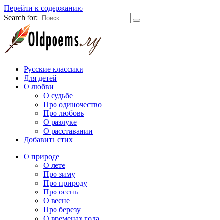
Перейти к содержанию
Search for:
Русские классики
Для детей
О любви
О судьбе
Про одиночество
Про любовь
О разлуке
О расставании
Добавить стих
О природе
О лете
Про зиму
Про природу
Про осень
О весне
Про березу
О временах года