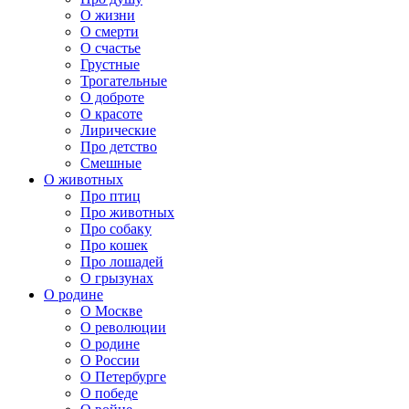
О жизни
О смерти
О счастье
Грустные
Трогательные
О доброте
О красоте
Лирические
Про детство
Смешные
О животных
Про птиц
Про животных
Про собаку
Про кошек
Про лошадей
О грызунах
О родине
О Москве
О революции
О родине
О России
О Петербурге
О победе