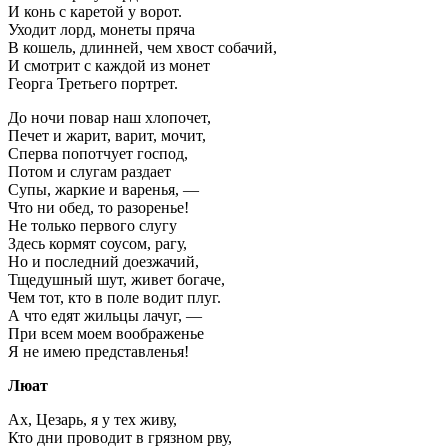
И конь с каретой у ворот.
Уходит лорд, монеты пряча
В кошель, длинней, чем хвост собачий,
И смотрит с каждой из монет
Георга Третьего портрет.
До ночи повар наш хлопочет,
Печет и жарит, варит, мочит,
Сперва попотчует господ,
Потом и слугам раздает
Супы, жаркие и варенья, —
Что ни обед, то разоренье!
Не только первого слугу
Здесь кормят соусом, рагу,
Но и последний доезжачий,
Тщедушный шут, живет богаче,
Чем тот, кто в поле водит плуг.
А что едят жильцы лачуг, —
При всем моем воображенье
Я не имею представленья!
Люат
Ах, Цезарь, я у тех живу,
Кто дни проводит в грязном рву,