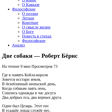
О войне
О Кавказе
Философские
О поэзии
Легкие
Короткие
О смысле жизни
О Боге
Повесть в стихах
Философские
Анализ
Две собаки — Роберт Бёрнс
На чтение
9 мин
Просмотров
73
Где в память Койла-короля
Зовется исстари земля,
В безоблачный июньский день,
Когда собакам лаять лень,
Сошлись однажды в час досуга
Два добрых пса, два верных друга.
Один был Цезарь. Этот пес
В усадьбе лорда службу нес.