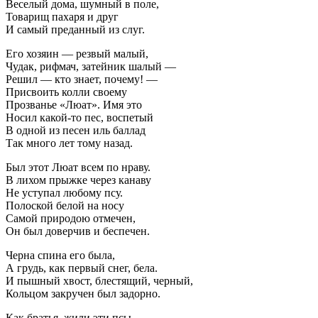
Веселый дома, шумный в поле,
Товарищ пахаря и друг
И самый преданный из слуг.
Его хозяин — резвый малый,
Чудак, рифмач, затейник шалый —
Решил — кто знает, почему! —
Присвоить колли своему
Прозванье «Люат». Имя это
Носил какой-то пес, воспетый
В одной из песен иль баллад
Так много лет тому назад.
Был этот Люат всем по нраву.
В лихом прыжке через канаву
Не уступал любому псу.
Полоской белой на носу
Самой природою отмечен,
Он был доверчив и беспечен.
Черна спина его была,
А грудь, как первый снег, бела.
И пышный хвост, блестящий, черный,
Кольцом закручен был задорно.
Как братья, жили эти псы.