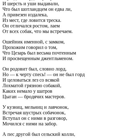
И шерсть и уши выдавали,
Что был шотландцем он едва ли,
А привезен издалека,
Из мест, где ловится треска.
Он отличался ростом, лаем
От всех собак, что мы встречаем.
Ошейник именной, с замком,
Прохожим говорил о том,
Что Цезарь был весьма почтенным
И просвещенным джентльменом.
Он родовит был, словно лорд,
Но — к черту спесь! — он не был горд
И целоваться лез со всякой
Лохматой грязною собакой,
Каких немало у шатров
Цыган — бродячих мастеров.
У кузниц, мельниц и лавчонок,
Встречая шустрых собачонок,
Вступал он с ними в разговор,
Мочился с ними на забор.
А пес другой был сельский колли,