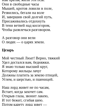
Они в свободные часы
Мышей, кротов ловили в поле,
Резвились, бегали на воле
И, завершив свой долгий путь,
Присаживались отдохнуть
В тени ветвей над косогором,
Чтобы развлечься разговором.
А разговор они вели
О людях — о царях земли.
Цезарь
Мой честный Люат! Верно, тяжкий
Удел достался вам, бедняжки.
Я знаю только высший круг,
Которому жильцы лачуг
Должны платить за землю птицей,
Углем, и шерстью, и пшеницей.
Наш лорд живет не по часам,
Встает, когда захочет сам.
Открыв глаза, звонит лакею,
И тот бежит, сгибая шею.
Потом карету лорд зовет —