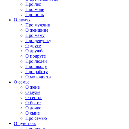
Про лес
Про море
Про ночь
О людях
Про мужчин
О женщине
Про маму
Про девушку
О друге
О дружбе
О подруге
Про людей
Про школу
Про работу
О молодости
О семье
О жене
О муже
О сестре
О брате
О дочке
О сыне
Про семью
О чувствах
Про душу