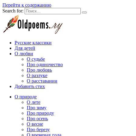
Перейти к содержанию
Search for:
Русские классики
Для детей
О любви
О судьбе
Про одиночество
Про любовь
О разлуке
О расставании
Добавить стих
О природе
О лете
Про зиму
Про природу
Про осень
О весне
Про березу
О временах года