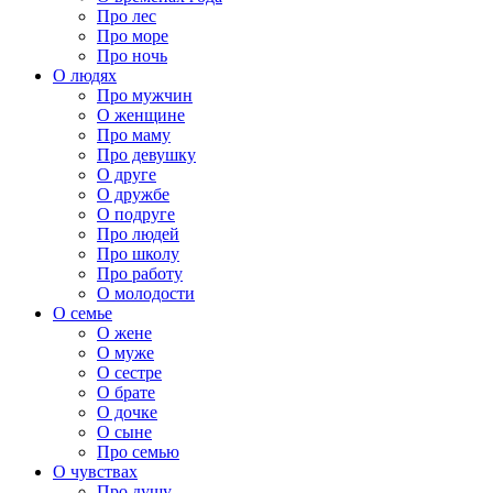
Про лес
Про море
Про ночь
О людях
Про мужчин
О женщине
Про маму
Про девушку
О друге
О дружбе
О подруге
Про людей
Про школу
Про работу
О молодости
О семье
О жене
О муже
О сестре
О брате
О дочке
О сыне
Про семью
О чувствах
Про душу