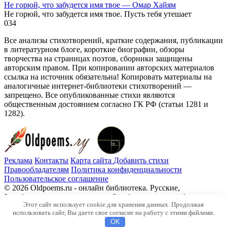
Не горюй, что забудется имя твое — Омар Хайям
Не горюй, что забудется имя твое. Пусть тебя утешает
0
34
Все анализы стихотворений, краткие содержания, публикации
в литературном блоге, короткие биографии, обзоры
творчества на страницах поэтов, сборники защищены
авторским правом. При копировании авторских материалов
ссылка на источник обязательна! Копировать материалы на
аналогичные интернет-библиотеки стихотворений —
запрещено. Все опубликованные стихи являются
общественным достоянием согласно ГК РФ (статьи 1281 и
1282).
Реклама
Контакты
Карта сайта
Добавить стихи
Правообладателям
Политика конфиденциальности
Пользовательское соглашение
© 2026 Oldpoems.ru - онлайн библиотека. Русские,
Зарубежные авторы классики. Опубликованы и публикуем
Этот сайт использует cookie для хранения данных. Продолжая
текста современных авторов. Каждый может опубликовать у
использовать сайт, Вы даете свое согласие на работу с этими файлами.
нас свой стих.
OK