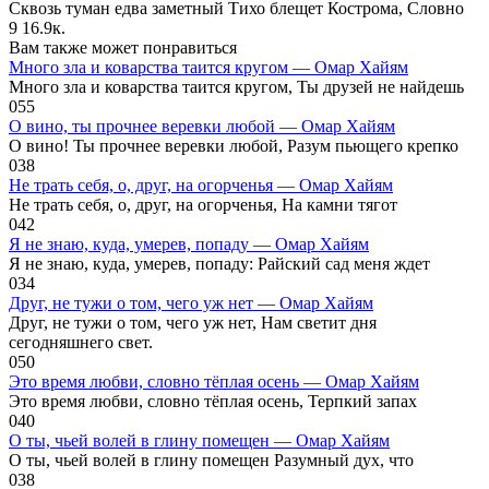
Сквозь туман едва заметный Тихо блещет Кострома, Словно
9
16.9к.
Вам также может понравиться
Много зла и коварства таится кругом — Омар Хайям
Много зла и коварства таится кругом, Ты друзей не найдешь
0
55
О вино, ты прочнее веревки любой — Омар Хайям
О вино! Ты прочнее веревки любой, Разум пьющего крепко
0
38
Не трать себя, о, друг, на огорченья — Омар Хайям
Не трать себя, о, друг, на огорченья, На камни тягот
0
42
Я не знаю, куда, умерев, попаду — Омар Хайям
Я не знаю, куда, умерев, попаду: Райский сад меня ждет
0
34
Друг, не тужи о том, чего уж нет — Омар Хайям
Друг, не тужи о том, чего уж нет, Нам светит дня
сегодняшнего свет.
0
50
Это время любви, словно тёплая осень — Омар Хайям
Это время любви, словно тёплая осень, Терпкий запах
0
40
О ты, чьей волей в глину помещен — Омар Хайям
О ты, чьей волей в глину помещен Разумный дух, что
0
38