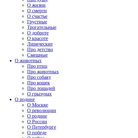
О жизни
О смерти
О счастье
Грустные
Трогательные
О доброте
О красоте
Лирические
Про детство
Смешные
О животных
Про птиц
Про животных
Про собаку
Про кошек
Про лошадей
О грызунах
О родине
О Москве
О революции
О родине
О России
О Петербурге
О победе