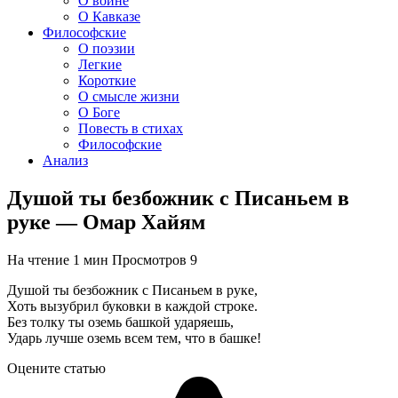
О войне
О Кавказе
Философские
О поэзии
Легкие
Короткие
О смысле жизни
О Боге
Повесть в стихах
Философские
Анализ
Душой ты безбожник с Писаньем в
руке — Омар Хайям
На чтение
1 мин
Просмотров
9
Душой ты безбожник с Писаньем в руке,
Хоть вызубрил буковки в каждой строке.
Без толку ты оземь башкой ударяешь,
Ударь лучше оземь всем тем, что в башке!
Оцените статью