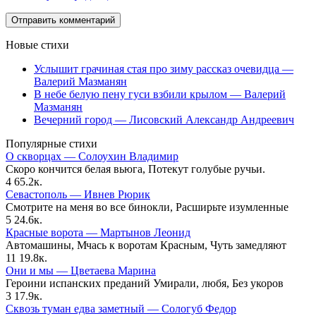
Новые стихи
Услышит грачиная стая про зиму рассказ очевидца —
Валерий Мазманян
В небе белую пену гуси взбили крылом — Валерий
Мазманян
Вечерний город — Лисовский Александр Андреевич
Популярные стихи
О скворцах — Солоухин Владимир
Скоро кончится белая вьюга, Потекут голубые ручьи.
4
65.2к.
Севастополь — Ивнев Рюрик
Смотрите на меня во все бинокли, Расширьте изумленные
5
24.6к.
Красные ворота — Мартынов Леонид
Автомашины, Мчась к воротам Красным, Чуть замедляют
11
19.8к.
Они и мы — Цветаева Марина
Героини испанских преданий Умирали, любя, Без укоров
3
17.9к.
Сквозь туман едва заметный — Сологуб Федор