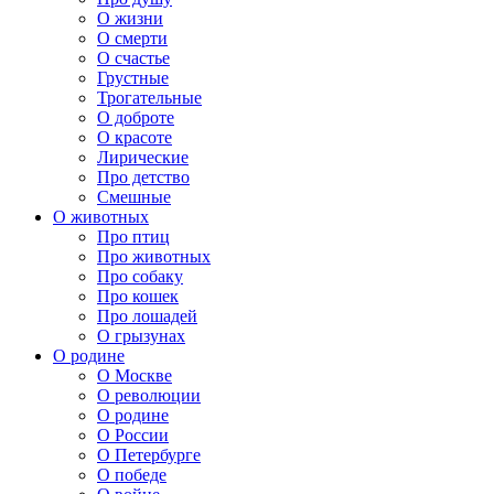
О жизни
О смерти
О счастье
Грустные
Трогательные
О доброте
О красоте
Лирические
Про детство
Смешные
О животных
Про птиц
Про животных
Про собаку
Про кошек
Про лошадей
О грызунах
О родине
О Москве
О революции
О родине
О России
О Петербурге
О победе