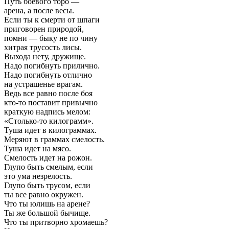
Путь боевого торо —
арена, а после весы.
Если ты к смерти от шпаги
приговорен природой,
помни — быку не по чину
хитрая трусость лисы.
Выхода нету, дружище.
Надо погибнуть прилично.
Надо погибнуть отлично
на устрашенье врагам.
Ведь все равно после боя
кто-то поставит привычно
краткую надпись мелом:
«Столько-то килограмм».
Туша идет в килограммах.
Меряют в граммах смелость.
Туша идет на мясо.
Смелость идет на рожон.
Глупо быть смелым, если
это ума незрелость.
Глупо быть трусом, если
ты все равно окружен.
Что ты юлишь на арене?
Ты же большой бычище.
Что ты притворно хромаешь?