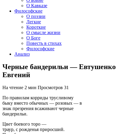
О войне
О Кавказе
Философские
О поэзии
Легкие
Короткие
О смысле жизни
О Боге
Повесть в стихах
Философские
Анализ
Черные бандерильи — Евтушенко
Евгений
На чтение
2 мин
Просмотров
31
По правилам корриды трусливому
быку вместо обычных — розовых — в
знак презрения всаживают черные
бандерильи.
Цвет боевого торо —
траур, с рожденья приросший.