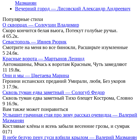
Мазманян
Вечерний город — Лисовский Александр Андреевич
Популярные стихи
О скворцах — Солоухин Владимир
Скоро кончится белая вьюга, Потекут голубые ручьи.
4
65.2к.
Севастополь — Ивнев Рюрик
Смотрите на меня во все бинокли, Расширьте изумленные
5
24.6к.
Красные ворота — Мартынов Леонид
Автомашины, Мчась к воротам Красным, Чуть замедляют
11
19.8к.
Они и мы — Цветаева Марина
Героини испанских преданий Умирали, любя, Без укоров
3
17.9к.
Сквозь туман едва заметный — Сологуб Федор
Сквозь туман едва заметный Тихо блещет Кострома, Словно
9
16.9к.
Вам также может понравиться
Услышит грачиная стая про зиму рассказ очевидца — Валерий
Мазманян
Костлявые клёны и ясень забыли весенние грозы, и сумрак
0
171
В небе белую пену гуси взбили крылом — Валерий Мазманян