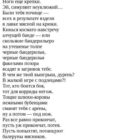
Ноги еще крепки.
Эй, симулянт неуклюжий…
Были тебя почище —
всех в результате вздели
в лавке мясной на крюки.
Кинься космато навстречу
алчущей банде — или
скользкие бандерильеро
на утешенье толпе
черные бандерильи,
черные бандерильи
факелами позора
всадят в загривок тебе.
В чем же твой выигрыш, дурень?
В жалкой игре с подлецами?!
Тот, кто боится боя,
тот для корриды негож.
Тощие шлюхи-коровы
нежными бубенцами
сманят тебя с арены,
ну а потом — под нож.
Раз все равно прикончат,
пусть уж прикончат, потея.
Пусть попыхтят, потанцуют
балеруны мясников.