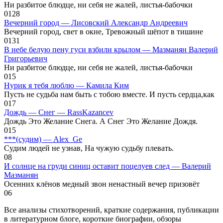
Ни разбитое блюдце, ни себя не жалей, листья-бабочки
0
128
Вечерний город — Лисовский Александр Андреевич
Вечерний город, свет в окне, Тревожный шёпот в тишине
0
131
В небе белую пену гуси взбили крылом — Мазманян Валерий
Григорьевич
Ни разбитое блюдце, ни себя не жалей, листья-бабочки
0
15
Нурик я тебя люблю — Камила Ким
Пусть не судьба нам быть с тобою вместе. И пусть сердца,как
0
17
Дождь — Снег — RassKazancev
Дождь Это Желание Снега. А Снег Это Желание Дождя.
0
15
***(судим) — Alex_Ge
Судим людей не узнав, На чужую судьбу плевать.
0
8
И солнце на груди синиц оставит поцелуев след — Валерий
Мазманян
Осенних клёнов медный звон ненастный вечер призовёт
0
6
Все анализы стихотворений, краткие содержания, публикации
в литературном блоге, короткие биографии, обзоры