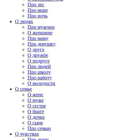
Про лес
Про море
Про ночь
О людях
Про мужчин
О женщине
Про маму
Про девушку
О друге
О дружбе
О подруге
Про людей
Про школу
Про работу
О молодости
О семье
О жене
О муже
О сестре
О брате
О дочке
О сыне
Про семью
О чувствах
Про душу