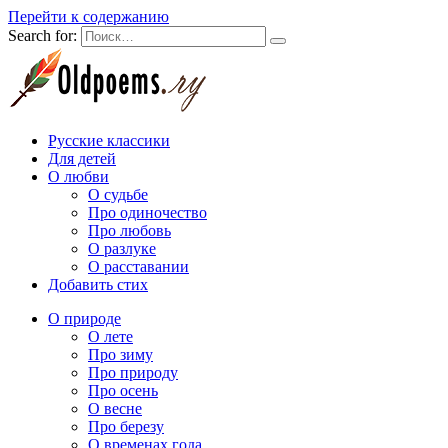
Перейти к содержанию
Search for:
Русские классики
Для детей
О любви
О судьбе
Про одиночество
Про любовь
О разлуке
О расставании
Добавить стих
О природе
О лете
Про зиму
Про природу
Про осень
О весне
Про березу
О временах года