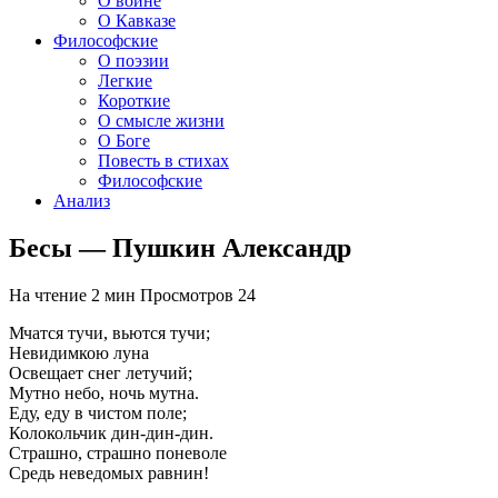
О войне
О Кавказе
Философские
О поэзии
Легкие
Короткие
О смысле жизни
О Боге
Повесть в стихах
Философские
Анализ
Бесы — Пушкин Александр
На чтение
2 мин
Просмотров
24
Мчатся тучи, вьются тучи;
Невидимкою луна
Освещает снег летучий;
Мутно небо, ночь мутна.
Еду, еду в чистом поле;
Колокольчик дин-дин-дин.
Страшно, страшно поневоле
Средь неведомых равнин!