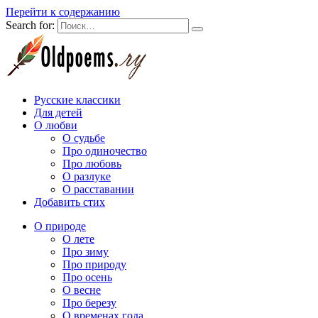
Перейти к содержанию
Search for:
Русские классики
Для детей
О любви
О судьбе
Про одиночество
Про любовь
О разлуке
О расставании
Добавить стих
О природе
О лете
Про зиму
Про природу
Про осень
О весне
Про березу
О временах года