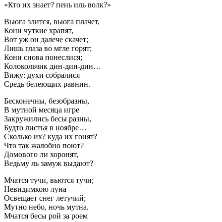
«Кто их знает? пень иль волк?»
Вьюга злится, вьюга плачет,
Кони чуткие храпят,
Вот уж он далече скачет;
Лишь глаза во мгле горят;
Кони снова понеслися;
Колокольчик дин-дин-дин…
Вижу: духи собралися
Средь белеющих равнин.
Бесконечны, безобразны,
В мутной месяца игре
Закружились бесы разны,
Будто листья в ноябре…
Сколько их? куда их гонят?
Что так жалобно поют?
Домового ли хоронят,
Ведьму ль замуж выдают?
Мчатся тучи, вьются тучи;
Невидимкою луна
Освещает снег летучий;
Мутно небо, ночь мутна.
Мчатся бесы рой за роем