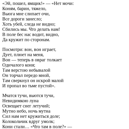
«Эй, пошел, ямщик!» — «Нет мочи:
Коням, барин, тяжело,
Вьюга мне слипает очи,
Все дороги занесло;
Хоть убей, следа не видно;
Сбились мы. Что делать нам!
В поле бес нас водит, видно,
Да кружит по сторонам.
Посмотри: вон, вон играет,
Дует, плюет на меня,
Вон — теперь в овраг толкает
Одичалого коня;
Там верстою небывалой
Он торчал передо мной,
Там сверкнул он искрой малой
И пропал во тьме пустой».
Мчатся тучи, вьются тучи,
Невидимкою луна
Освещает снег летучий;
Мутно небо, ночь мутна
Сил нам нет кружиться доле;
Колокольчик вдруг умолк;
Кони стали… «Что там в поле?» —