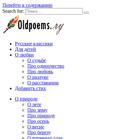
Перейти к содержанию
Search for:
Русские классики
Для детей
О любви
О судьбе
Про одиночество
Про любовь
О разлуке
О расставании
Добавить стих
О природе
О лете
Про зиму
Про природу
Про осень
О весне
Про березу
О временах года