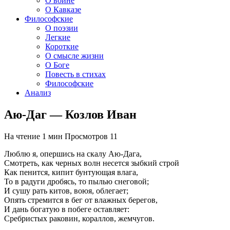
О войне
О Кавказе
Философские
О поэзии
Легкие
Короткие
О смысле жизни
О Боге
Повесть в стихах
Философские
Анализ
Аю-Даг — Козлов Иван
На чтение
1 мин
Просмотров
11
Люблю я, опершись на скалу Аю-Дага,
Смотреть, как черных волн несется зыбкий строй
Как пенится, кипит бунтующая влага,
То в радуги дробясь, то пылью снеговой;
И сушу рать китов, воюя, облегает;
Опять стремится в бег от влажных берегов,
И дань богатую в побеге оставляет:
Сребристых раковин, кораллов, жемчугов.