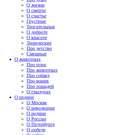
О жизни
О смерти
О счастье
Грустные
Трогательные
О доброте
О красоте
Лирические
Про детство
Смешные
О животных
Про птиц
Про животных
Про собаку
Про кошек
Про лошадей
О грызунах
О родине
О Москве
О революции
О родине
О России
О Петербурге
О победе