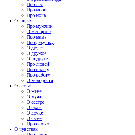
Про лес
Про море
Про ночь
О людях
Про мужчин
О женщине
Про маму
Про девушку
О друге
О дружбе
О подруге
Про людей
Про школу
Про работу
О молодости
О семье
О жене
О муже
О сестре
О брате
О дочке
О сыне
Про семью
О чувствах
Про душу