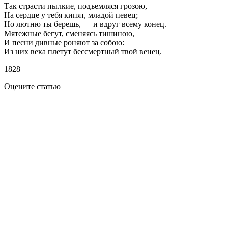
Так страсти пылкие, подъемляся грозою,
На сердце у тебя кипят, младой певец;
Но лютню ты берешь, — и вдруг всему конец.
Мятежные бегут, сменяясь тишиною,
И песни дивные роняют за собою:
Из них века плетут бессмертный твой венец.
1828
Оцените статью