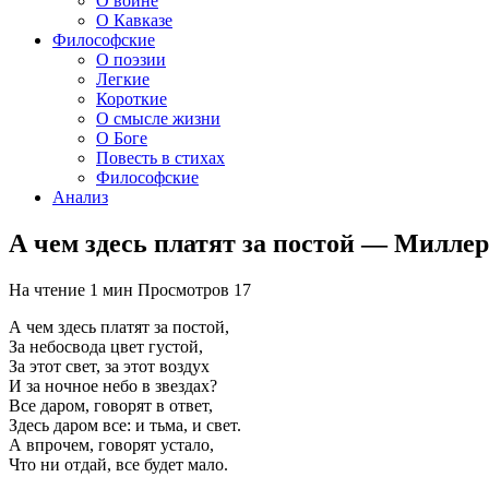
О войне
О Кавказе
Философские
О поэзии
Легкие
Короткие
О смысле жизни
О Боге
Повесть в стихах
Философские
Анализ
А чем здесь платят за постой — Милле
На чтение
1 мин
Просмотров
17
А чем здесь платят за постой,
За небосвода цвет густой,
За этот свет, за этот воздух
И за ночное небо в звездах?
Все даром, говорят в ответ,
Здесь даром все: и тьма, и свет.
А впрочем, говорят устало,
Что ни отдай, все будет мало.