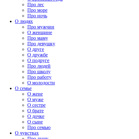
Про лес
Про море
Про ночь
О людях
Про мужчин
О женщине
Про маму
Про девушку
О друге
О дружбе
О подруге
Про людей
Про школу
Про работу
О молодости
О семье
О жене
О муже
О сестре
О брате
О дочке
О сыне
Про семью
О чувствах
Про душу