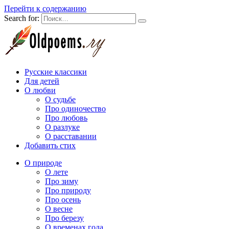
Перейти к содержанию
Search for:
Русские классики
Для детей
О любви
О судьбе
Про одиночество
Про любовь
О разлуке
О расставании
Добавить стих
О природе
О лете
Про зиму
Про природу
Про осень
О весне
Про березу
О временах года