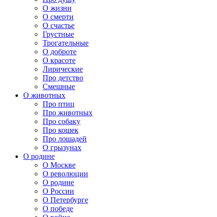
О жизни
О смерти
О счастье
Грустные
Трогательные
О доброте
О красоте
Лирические
Про детство
Смешные
О животных
Про птиц
Про животных
Про собаку
Про кошек
Про лошадей
О грызунах
О родине
О Москве
О революции
О родине
О России
О Петербурге
О победе