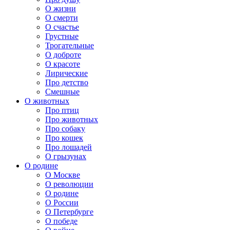
О жизни
О смерти
О счастье
Грустные
Трогательные
О доброте
О красоте
Лирические
Про детство
Смешные
О животных
Про птиц
Про животных
Про собаку
Про кошек
Про лошадей
О грызунах
О родине
О Москве
О революции
О родине
О России
О Петербурге
О победе