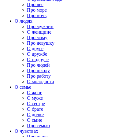
Про лес
Про море
Про ночь
О людях
Про мужчин
О женщине
Про маму
Про девушку
О друге
О дружбе
О подруге
Про людей
Про школу
Про работу
О молодости
О семье
О жене
О муже
О сестре
О брате
О дочке
О сыне
Про семью
О чувствах
Про душу