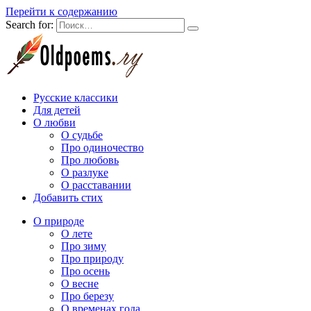
Перейти к содержанию
Search for:
Русские классики
Для детей
О любви
О судьбе
Про одиночество
Про любовь
О разлуке
О расставании
Добавить стих
О природе
О лете
Про зиму
Про природу
Про осень
О весне
Про березу
О временах года