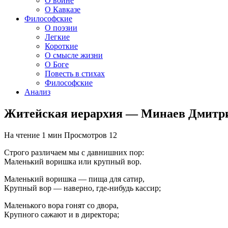
О войне
О Кавказе
Философские
О поэзии
Легкие
Короткие
О смысле жизни
О Боге
Повесть в стихах
Философские
Анализ
Житейская иерархия — Минаев Дмитр
На чтение
1 мин
Просмотров
12
Строго различаем мы с давнишних пор:
Маленький воришка или крупный вор.
Маленький воришка — пища для сатир,
Крупный вор — наверно, где-нибудь кассир;
Маленького вора гонят со двора,
Крупного сажают и в директора;