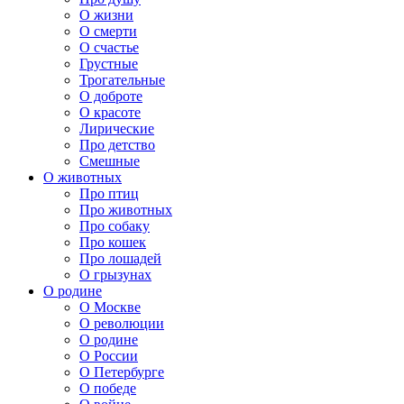
О жизни
О смерти
О счастье
Грустные
Трогательные
О доброте
О красоте
Лирические
Про детство
Смешные
О животных
Про птиц
Про животных
Про собаку
Про кошек
Про лошадей
О грызунах
О родине
О Москве
О революции
О родине
О России
О Петербурге
О победе