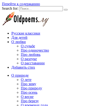
Перейти к содержанию
Search for:
Русские классики
Для детей
О любви
О судьбе
Про одиночество
Про любовь
О разлуке
О расставании
Добавить стих
О природе
О лете
Про зиму
Про природу
Про осень
О весне
Про березу
О временах года