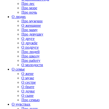
Про лес
Про море
Про ночь
О людях
Про мужчин
О женщине
Про маму
Про девушку
О друге
О дружбе
О подруге
Про людей
Про школу
Про работу
О молодости
О семье
О жене
О муже
О сестре
О брате
О дочке
О сыне
Про семью
О чувствах
Про душу