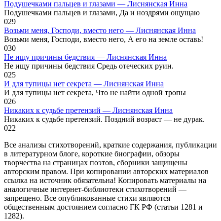
Подушечками пальцев и глазами — Лиснянская Инна
Подушечками пальцев и глазами, Да и ноздрями ощущаю
0
29
Возьми меня, Господи, вместо него — Лиснянская Инна
Возьми меня, Господи, вместо него, А его на земле оставь!
0
30
Не ищу причины бедствия — Лиснянская Инна
Не ищу причины бедствия Средь отеческих руин.
0
25
И для тупицы нет секрета — Лиснянская Инна
И для тупицы нет секрета, Что не найти одной тропы
0
26
Никаких к судьбе претензий — Лиснянская Инна
Никаких к судьбе претензий. Поздний возраст — не дурак.
0
22
Все анализы стихотворений, краткие содержания, публикации
в литературном блоге, короткие биографии, обзоры
творчества на страницах поэтов, сборники защищены
авторским правом. При копировании авторских материалов
ссылка на источник обязательна! Копировать материалы на
аналогичные интернет-библиотеки стихотворений —
запрещено. Все опубликованные стихи являются
общественным достоянием согласно ГК РФ (статьи 1281 и
1282).