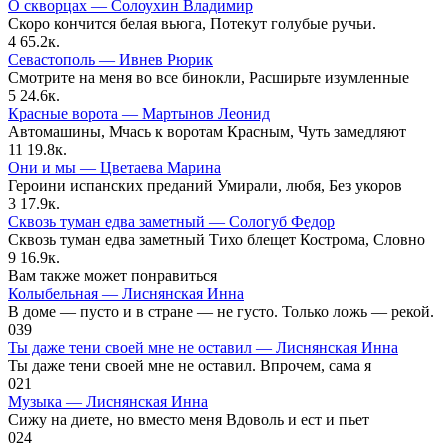
О скворцах — Солоухин Владимир
Скоро кончится белая вьюга, Потекут голубые ручьи.
4
65.2к.
Севастополь — Ивнев Рюрик
Смотрите на меня во все бинокли, Расширьте изумленные
5
24.6к.
Красные ворота — Мартынов Леонид
Автомашины, Мчась к воротам Красным, Чуть замедляют
11
19.8к.
Они и мы — Цветаева Марина
Героини испанских преданий Умирали, любя, Без укоров
3
17.9к.
Сквозь туман едва заметный — Сологуб Федор
Сквозь туман едва заметный Тихо блещет Кострома, Словно
9
16.9к.
Вам также может понравиться
Колыбельная — Лиснянская Инна
В доме — пусто и в стране — не густо. Только ложь — рекой.
0
39
Ты даже тени своей мне не оставил — Лиснянская Инна
Ты даже тени своей мне не оставил. Впрочем, сама я
0
21
Музыка — Лиснянская Инна
Сижу на диете, но вместо меня Вдоволь и ест и пьет
0
24