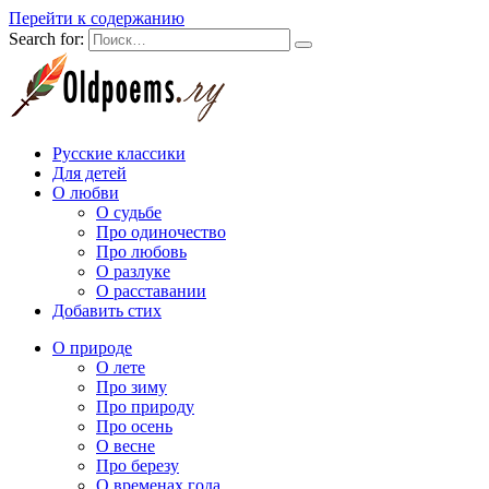
Перейти к содержанию
Search for:
Русские классики
Для детей
О любви
О судьбе
Про одиночество
Про любовь
О разлуке
О расставании
Добавить стих
О природе
О лете
Про зиму
Про природу
Про осень
О весне
Про березу
О временах года