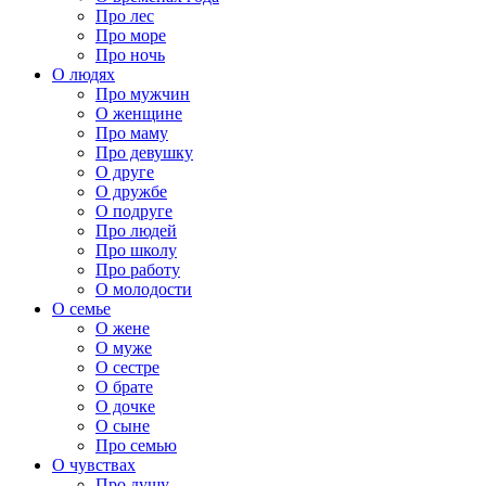
Про лес
Про море
Про ночь
О людях
Про мужчин
О женщине
Про маму
Про девушку
О друге
О дружбе
О подруге
Про людей
Про школу
Про работу
О молодости
О семье
О жене
О муже
О сестре
О брате
О дочке
О сыне
Про семью
О чувствах
Про душу