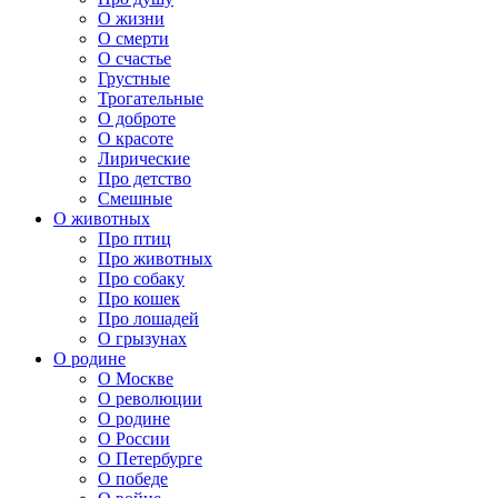
О жизни
О смерти
О счастье
Грустные
Трогательные
О доброте
О красоте
Лирические
Про детство
Смешные
О животных
Про птиц
Про животных
Про собаку
Про кошек
Про лошадей
О грызунах
О родине
О Москве
О революции
О родине
О России
О Петербурге
О победе