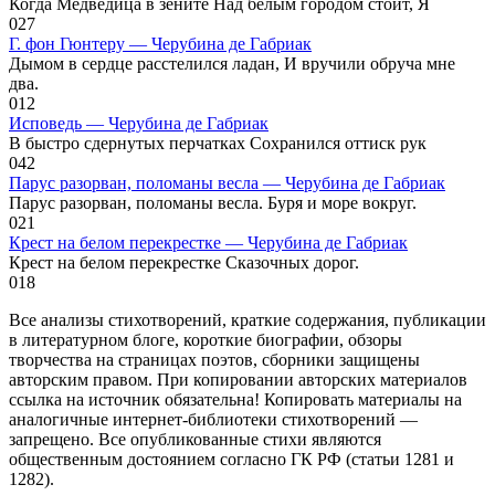
Когда Медведица в зените Над белым городом стоит, Я
0
27
Г. фон Гюнтеру — Черубина де Габриак
Дымом в сердце расстелился ладан, И вручили обруча мне
два.
0
12
Исповедь — Черубина де Габриак
В быстро сдернутых перчатках Сохранился оттиск рук
0
42
Парус разорван, поломаны весла — Черубина де Габриак
Парус разорван, поломаны весла. Буря и море вокруг.
0
21
Крест на белом перекрестке — Черубина де Габриак
Крест на белом перекрестке Сказочных дорог.
0
18
Все анализы стихотворений, краткие содержания, публикации
в литературном блоге, короткие биографии, обзоры
творчества на страницах поэтов, сборники защищены
авторским правом. При копировании авторских материалов
ссылка на источник обязательна! Копировать материалы на
аналогичные интернет-библиотеки стихотворений —
запрещено. Все опубликованные стихи являются
общественным достоянием согласно ГК РФ (статьи 1281 и
1282).