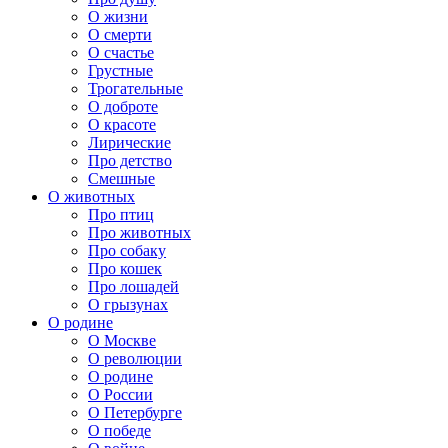
О жизни
О смерти
О счастье
Грустные
Трогательные
О доброте
О красоте
Лирические
Про детство
Смешные
О животных
Про птиц
Про животных
Про собаку
Про кошек
Про лошадей
О грызунах
О родине
О Москве
О революции
О родине
О России
О Петербурге
О победе