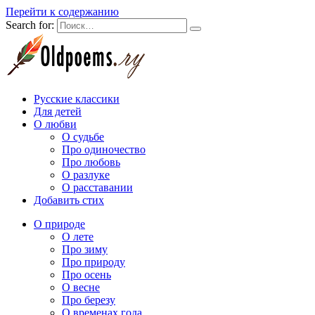
Перейти к содержанию
Search for:
Русские классики
Для детей
О любви
О судьбе
Про одиночество
Про любовь
О разлуке
О расставании
Добавить стих
О природе
О лете
Про зиму
Про природу
Про осень
О весне
Про березу
О временах года