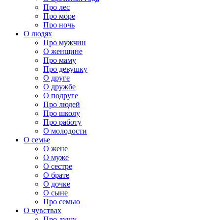
Про лес
Про море
Про ночь
О людях
Про мужчин
О женщине
Про маму
Про девушку
О друге
О дружбе
О подруге
Про людей
Про школу
Про работу
О молодости
О семье
О жене
О муже
О сестре
О брате
О дочке
О сыне
Про семью
О чувствах
Про душу