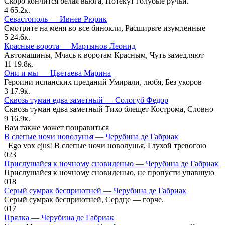
Скоро кончится белая вьюга, Потекут голубые ручьи.
4
65.2к.
Севастополь — Ивнев Рюрик
Смотрите на меня во все бинокли, Расширьте изумленные
5
24.6к.
Красные ворота — Мартынов Леонид
Автомашины, Мчась к воротам Красным, Чуть замедляют
11
19.8к.
Они и мы — Цветаева Марина
Героини испанских преданий Умирали, любя, Без укоров
3
17.9к.
Сквозь туман едва заметный — Сологуб Федор
Сквозь туман едва заметный Тихо блещет Кострома, Словно
9
16.9к.
Вам также может понравиться
В слепые ночи новолунья — Черубина де Габриак
_Ego vox ejus! В слепые ночи новолунья, Глухой тревогою
0
23
Прислушайся к ночному сновиденью — Черубина де Габриак
Прислушайся к ночному сновиденью, не пропусти упавшую
0
18
Серый сумрак бесприютней — Черубина де Габриак
Серый сумрак бесприютней, Сердце — горче.
0
17
Прялка — Черубина де Габриак