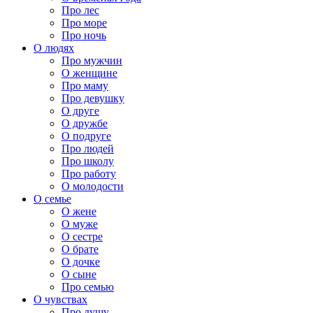
Про лес
Про море
Про ночь
О людях
Про мужчин
О женщине
Про маму
Про девушку
О друге
О дружбе
О подруге
Про людей
Про школу
Про работу
О молодости
О семье
О жене
О муже
О сестре
О брате
О дочке
О сыне
Про семью
О чувствах
Про душу