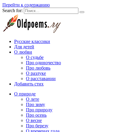
Перейти к содержанию
Search for:
Русские классики
Для детей
О любви
О судьбе
Про одиночество
Про любовь
О разлуке
О расставании
Добавить стих
О природе
О лете
Про зиму
Про природу
Про осень
О весне
Про березу
О временах года