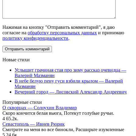
Нажимая на кнопку "Отправить комментарий", я даю
согласие на
обработку персональных данных
и принимаю
политику конфиденциальности
.
Новые стихи
Услышит грачиная стая про зиму рассказ очевидца —
Валерий Мазманян
В небе белую пену гуси взбили крылом — Валерий
Мазманян
Вечерний город — Лисовский Александр Андреевич
Популярные стихи
О скворцах — Солоухин Владимир
Скоро кончится белая вьюга, Потекут голубые ручьи.
4
65.2к.
Севастополь — Ивнев Рюрик
Смотрите на меня во все бинокли, Расширьте изумленные
5
24.6к.