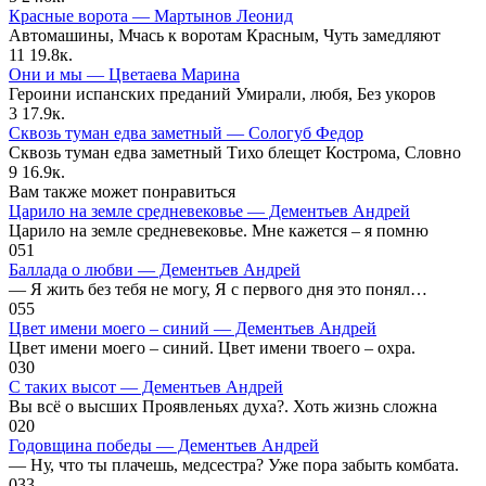
Красные ворота — Мартынов Леонид
Автомашины, Мчась к воротам Красным, Чуть замедляют
11
19.8к.
Они и мы — Цветаева Марина
Героини испанских преданий Умирали, любя, Без укоров
3
17.9к.
Сквозь туман едва заметный — Сологуб Федор
Сквозь туман едва заметный Тихо блещет Кострома, Словно
9
16.9к.
Вам также может понравиться
Царило на земле средневековье — Дементьев Андрей
Царило на земле средневековье. Мне кажется – я помню
0
51
Баллада о любви — Дементьев Андрей
— Я жить без тебя не могу, Я с первого дня это понял…
0
55
Цвет имени моего – синий — Дементьев Андрей
Цвет имени моего – синий. Цвет имени твоего – охра.
0
30
С таких высот — Дементьев Андрей
Вы всё о высших Проявленьях духа?. Хоть жизнь сложна
0
20
Годовщина победы — Дементьев Андрей
— Ну, что ты плачешь, медсестра? Уже пора забыть комбата.
0
33