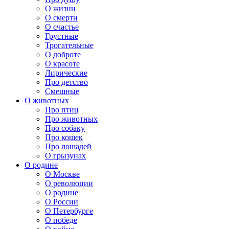
О жизни
О смерти
О счастье
Грустные
Трогательные
О доброте
О красоте
Лирические
Про детство
Смешные
О животных
Про птиц
Про животных
Про собаку
Про кошек
Про лошадей
О грызунах
О родине
О Москве
О революции
О родине
О России
О Петербурге
О победе