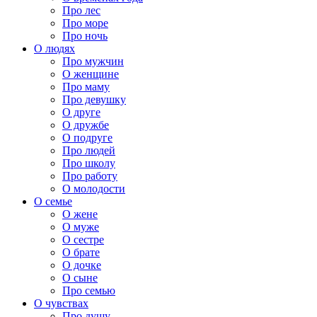
Про лес
Про море
Про ночь
О людях
Про мужчин
О женщине
Про маму
Про девушку
О друге
О дружбе
О подруге
Про людей
Про школу
Про работу
О молодости
О семье
О жене
О муже
О сестре
О брате
О дочке
О сыне
Про семью
О чувствах
Про душу