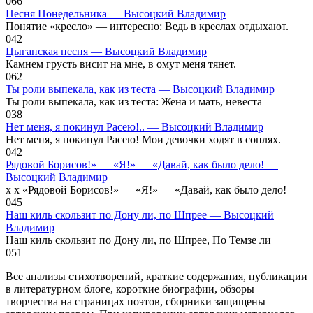
0
66
Песня Понедельника — Высоцкий Владимир
Понятие «кресло» — интересно: Ведь в креслах отдыхают.
0
42
Цыганская песня — Высоцкий Владимир
Камнем грусть висит на мне, в омут меня тянет.
0
62
Ты роли выпекала, как из теста — Высоцкий Владимир
Ты роли выпекала, как из теста: Жена и мать, невеста
0
38
Нет меня, я покинул Расею!.. — Высоцкий Владимир
Нет меня, я покинул Расею! Мои девочки ходят в соплях.
0
42
Рядовой Борисов!» — «Я!» — «Давай, как было дело! —
Высоцкий Владимир
x x «Рядовой Борисов!» — «Я!» — «Давай, как было дело!
0
45
Наш киль скользит по Дону ли, по Шпрее — Высоцкий
Владимир
Наш киль скользит по Дону ли, по Шпрее, По Темзе ли
0
51
Все анализы стихотворений, краткие содержания, публикации
в литературном блоге, короткие биографии, обзоры
творчества на страницах поэтов, сборники защищены