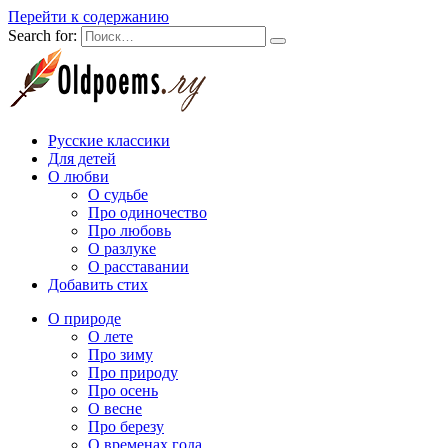
Перейти к содержанию
Search for:
Русские классики
Для детей
О любви
О судьбе
Про одиночество
Про любовь
О разлуке
О расставании
Добавить стих
О природе
О лете
Про зиму
Про природу
Про осень
О весне
Про березу
О временах года