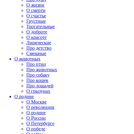
О жизни
О смерти
О счастье
Грустные
Трогательные
О доброте
О красоте
Лирические
Про детство
Смешные
О животных
Про птиц
Про животных
Про собаку
Про кошек
Про лошадей
О грызунах
О родине
О Москве
О революции
О родине
О России
О Петербурге
О победе