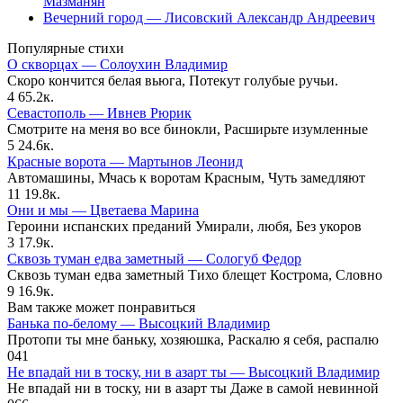
Мазманян
Вечерний город — Лисовский Александр Андреевич
Популярные стихи
О скворцах — Солоухин Владимир
Скоро кончится белая вьюга, Потекут голубые ручьи.
4
65.2к.
Севастополь — Ивнев Рюрик
Смотрите на меня во все бинокли, Расширьте изумленные
5
24.6к.
Красные ворота — Мартынов Леонид
Автомашины, Мчась к воротам Красным, Чуть замедляют
11
19.8к.
Они и мы — Цветаева Марина
Героини испанских преданий Умирали, любя, Без укоров
3
17.9к.
Сквозь туман едва заметный — Сологуб Федор
Сквозь туман едва заметный Тихо блещет Кострома, Словно
9
16.9к.
Вам также может понравиться
Банька по-белому — Высоцкий Владимир
Протопи ты мне баньку, хозяюшка, Раскалю я себя, распалю
0
41
Не впадай ни в тоску, ни в азарт ты — Высоцкий Владимир
Не впадай ни в тоску, ни в азарт ты Даже в самой невинной