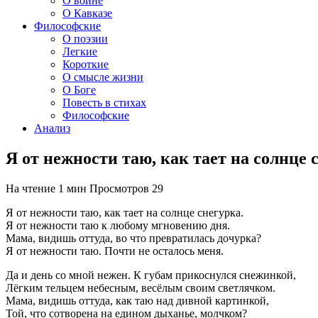
О войне
О Кавказе
Философские
О поэзии
Легкие
Короткие
О смысле жизни
О Боге
Повесть в стихах
Философские
Анализ
Я от нежности таю, как тает на солнце
На чтение
1 мин
Просмотров
29
Я от нежности таю, как тает на солнце снегурка.
Я от нежности таю к любому мгновению дня.
Мама, видишь оттуда, во что превратилась дочурка?
Я от нежности таю. Почти не осталось меня.
Да и день со мной нежен. К губам прикоснулся снежинкой,
Лёгким тельцем небесным, весёлым своим светлячком.
Мама, видишь оттуда, как таю над дивной картинкой,
Той, что сотворена на едином дыханье, молчком?