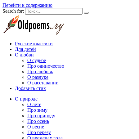
Перейти к содержанию
Search for:
Русские классики
Для детей
О любви
О судьбе
Про одиночество
Про любовь
О разлуке
О расставании
Добавить стих
О природе
О лете
Про зиму
Про природу
Про осень
О весне
Про березу
О временах года