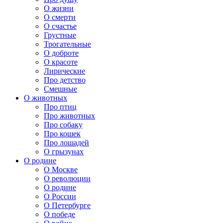
О жизни
О смерти
О счастье
Грустные
Трогательные
О доброте
О красоте
Лирические
Про детство
Смешные
О животных
Про птиц
Про животных
Про собаку
Про кошек
Про лошадей
О грызунах
О родине
О Москве
О революции
О родине
О России
О Петербурге
О победе