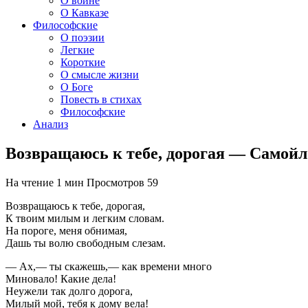
О войне
О Кавказе
Философские
О поэзии
Легкие
Короткие
О смысле жизни
О Боге
Повесть в стихах
Философские
Анализ
Возвращаюсь к тебе, дорогая — Самойл
На чтение
1 мин
Просмотров
59
Возвращаюсь к тебе, дорогая,
К твоим милым и легким словам.
На пороге, меня обнимая,
Дашь ты волю свободным слезам.
— Ах,— ты скажешь,— как времени много
Миновало! Какие дела!
Неужели так долго дорога,
Милый мой, тебя к дому вела!