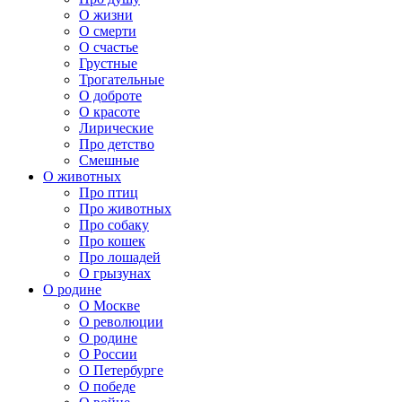
О жизни
О смерти
О счастье
Грустные
Трогательные
О доброте
О красоте
Лирические
Про детство
Смешные
О животных
Про птиц
Про животных
Про собаку
Про кошек
Про лошадей
О грызунах
О родине
О Москве
О революции
О родине
О России
О Петербурге
О победе