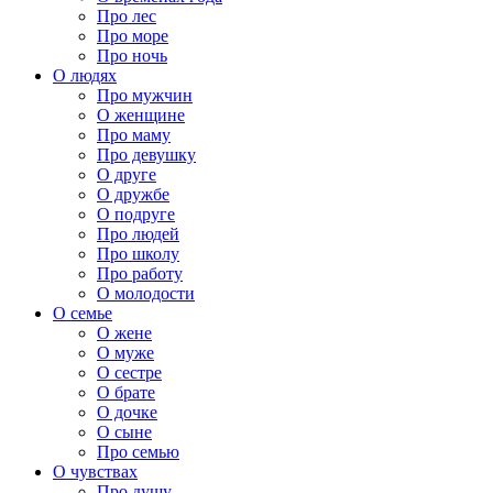
Про лес
Про море
Про ночь
О людях
Про мужчин
О женщине
Про маму
Про девушку
О друге
О дружбе
О подруге
Про людей
Про школу
Про работу
О молодости
О семье
О жене
О муже
О сестре
О брате
О дочке
О сыне
Про семью
О чувствах
Про душу