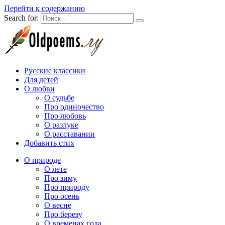
Перейти к содержанию
Search for:
Русские классики
Для детей
О любви
О судьбе
Про одиночество
Про любовь
О разлуке
О расставании
Добавить стих
О природе
О лете
Про зиму
Про природу
Про осень
О весне
Про березу
О временах года