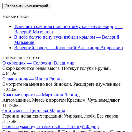
Новые стихи
Услышит грачиная стая про зиму рассказ очевидца —
Валерий Мазманян
В небе белую пену гуси взбили крылом — Валерий
Мазманян
Вечерний город — Лисовский Александр Андреевич
Популярные стихи
О скворцах — Солоухин Владимир
Скоро кончится белая вьюга, Потекут голубые ручьи.
4
65.2к.
Севастополь — Ивнев Рюрик
Смотрите на меня во все бинокли, Расширьте изумленные
5
24.6к.
Красные ворота — Мартынов Леонид
Автомашины, Мчась к воротам Красным, Чуть замедляют
11
19.8к.
Они и мы — Цветаева Марина
Героини испанских преданий Умирали, любя, Без укоров
3
17.9к.
Сквозь туман едва заметный — Сологуб Федор
Сквозь туман едва заметный Тихо блещет Кострома, Словно