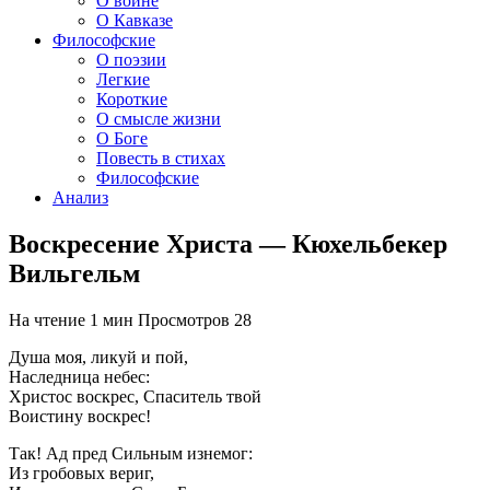
О войне
О Кавказе
Философские
О поэзии
Легкие
Короткие
О смысле жизни
О Боге
Повесть в стихах
Философские
Анализ
Воскресение Христа — Кюхельбекер
Вильгельм
На чтение
1 мин
Просмотров
28
Душа моя, ликуй и пой,
Наследница небес:
Христос воскрес, Спаситель твой
Воистину воскрес!
Так! Ад пред Сильным изнемог:
Из гробовых вериг,