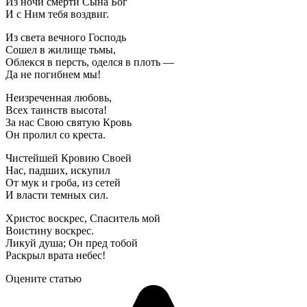
Из ночи смерти Сына Бог
И с Ним тебя воздвиг.
Из света вечного Господь
Сошел в жилище тьмы,
Облекся в персть, оделся в плоть —
Да не погибнем мы!
Неизреченная любовь,
Всех таинств высота!
За нас Свою святую Кровь
Он пролил со креста.
Чистейшей Кровию Своей
Нас, падших, искупил
От мук и гроба, из сетей
И власти темных сил.
Христос воскрес, Спаситель мой
Воистину воскрес.
Ликуй душа; Он пред тобой
Раскрыл врата небес!
Оцените статью