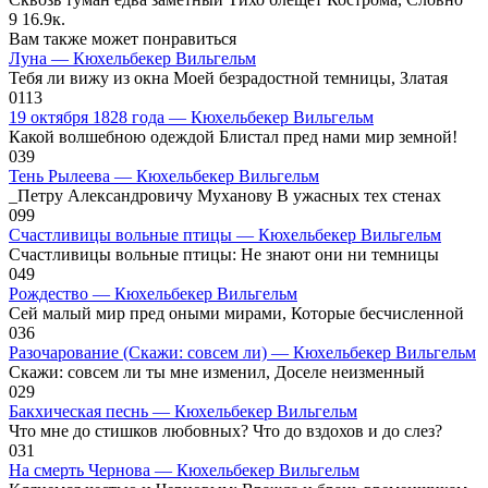
9
16.9к.
Вам также может понравиться
Луна — Кюхельбекер Вильгельм
Тебя ли вижу из окна Моей безрадостной темницы, Златая
0
113
19 октября 1828 года — Кюхельбекер Вильгельм
Какой волшебною одеждой Блистал пред нами мир земной!
0
39
Тень Рылеева — Кюхельбекер Вильгельм
_Петру Александровичу Муханову В ужасных тех стенах
0
99
Счастливицы вольные птицы — Кюхельбекер Вильгельм
Счастливицы вольные птицы: Не знают они ни темницы
0
49
Рождество — Кюхельбекер Вильгельм
Сей малый мир пред оными мирами, Которые бесчисленной
0
36
Разочарование (Скажи: совсем ли) — Кюхельбекер Вильгельм
Скажи: совсем ли ты мне изменил, Доселе неизменный
0
29
Бакхическая песнь — Кюхельбекер Вильгельм
Что мне до стишков любовных? Что до вздохов и до слез?
0
31
На смерть Чернова — Кюхельбекер Вильгельм