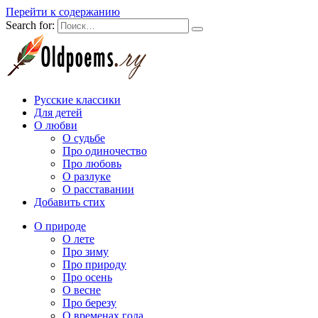
Перейти к содержанию
Search for:
Русские классики
Для детей
О любви
О судьбе
Про одиночество
Про любовь
О разлуке
О расставании
Добавить стих
О природе
О лете
Про зиму
Про природу
Про осень
О весне
Про березу
О временах года