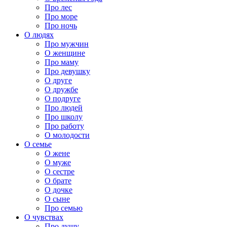
Про лес
Про море
Про ночь
О людях
Про мужчин
О женщине
Про маму
Про девушку
О друге
О дружбе
О подруге
Про людей
Про школу
Про работу
О молодости
О семье
О жене
О муже
О сестре
О брате
О дочке
О сыне
Про семью
О чувствах
Про душу