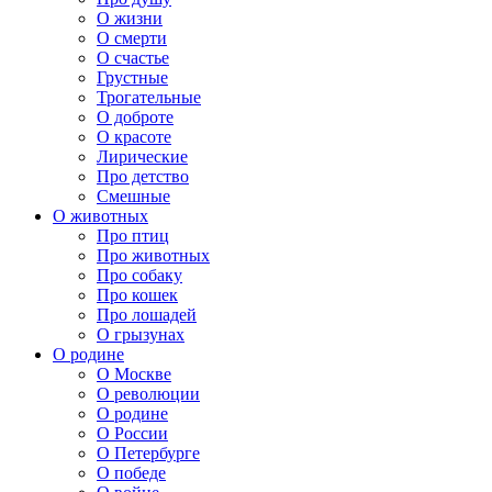
О жизни
О смерти
О счастье
Грустные
Трогательные
О доброте
О красоте
Лирические
Про детство
Смешные
О животных
Про птиц
Про животных
Про собаку
Про кошек
Про лошадей
О грызунах
О родине
О Москве
О революции
О родине
О России
О Петербурге
О победе