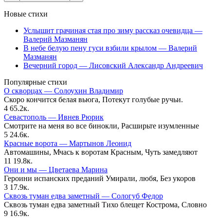
Новые стихи
Услышит грачиная стая про зиму рассказ очевидца —
Валерий Мазманян
В небе белую пену гуси взбили крылом — Валерий
Мазманян
Вечерний город — Лисовский Александр Андреевич
Популярные стихи
О скворцах — Солоухин Владимир
Скоро кончится белая вьюга, Потекут голубые ручьи.
4
65.2к.
Севастополь — Ивнев Рюрик
Смотрите на меня во все бинокли, Расширьте изумленные
5
24.6к.
Красные ворота — Мартынов Леонид
Автомашины, Мчась к воротам Красным, Чуть замедляют
11
19.8к.
Они и мы — Цветаева Марина
Героини испанских преданий Умирали, любя, Без укоров
3
17.9к.
Сквозь туман едва заметный — Сологуб Федор
Сквозь туман едва заметный Тихо блещет Кострома, Словно
9
16.9к.