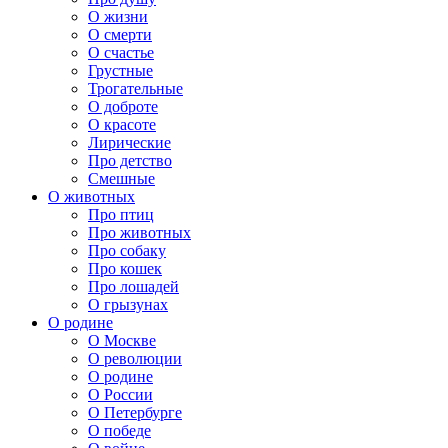
О жизни
О смерти
О счастье
Грустные
Трогательные
О доброте
О красоте
Лирические
Про детство
Смешные
О животных
Про птиц
Про животных
Про собаку
Про кошек
Про лошадей
О грызунах
О родине
О Москве
О революции
О родине
О России
О Петербурге
О победе