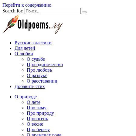
Перейти к содержанию
Search for:
Русские классики
Для детей
О любви
О судьбе
Про одиночество
Про любовь
О разлуке
О расставании
Добавить стих
О природе
О лете
Про зиму
Про природу
Про осень
О весне
Про березу
О временах года