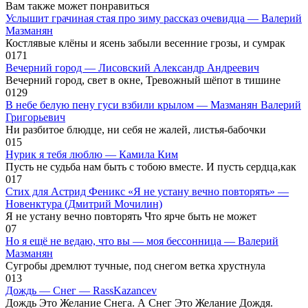
Вам также может понравиться
Услышит грачиная стая про зиму рассказ очевидца — Валерий
Мазманян
Костлявые клёны и ясень забыли весенние грозы, и сумрак
0
171
Вечерний город — Лисовский Александр Андреевич
Вечерний город, свет в окне, Тревожный шёпот в тишине
0
129
В небе белую пену гуси взбили крылом — Мазманян Валерий
Григорьевич
Ни разбитое блюдце, ни себя не жалей, листья-бабочки
0
15
Нурик я тебя люблю — Камила Ким
Пусть не судьба нам быть с тобою вместе. И пусть сердца,как
0
17
Стих для Астрид Феникс «Я не устану вечно повторять» —
Новенктура (Дмитрий Мочилин)
Я не устану вечно повторять Что ярче быть не может
0
7
Но я ещё не ведаю, что вы — моя бессонница — Валерий
Мазманян
Сугробы дремлют тучные, под снегом ветка хрустнула
0
13
Дождь — Снег — RassKazancev
Дождь Это Желание Снега. А Снег Это Желание Дождя.