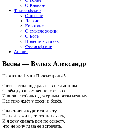
О войне
О Кавказе
Философские
О поэзии
Легкие
Короткие
О смысле жизни
О Боге
Повесть в стихах
Философские
Анализ
Весна — Вулых Александр
На чтение
1 мин
Просмотров
45
Опять весна подкралась в незаметном
Своём дурацком венчике из роз.
И вновь любовь с дежурным тазом медным
Нас тихо ждёт у сосен и берёз.
Она стоит и курит сигарету,
На ней лежит усталости печать,
И я хочу сказать вам по секрету,
Что не хочу глаза её встречать.