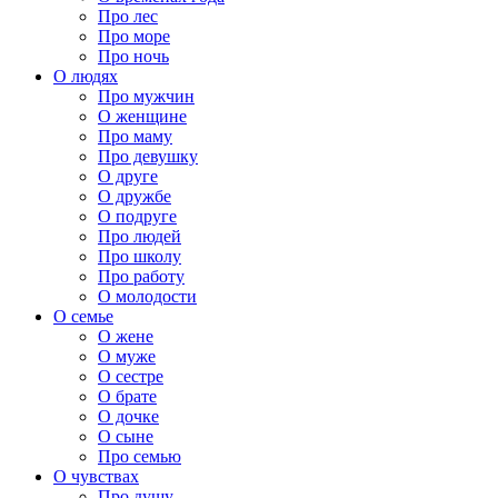
Про лес
Про море
Про ночь
О людях
Про мужчин
О женщине
Про маму
Про девушку
О друге
О дружбе
О подруге
Про людей
Про школу
Про работу
О молодости
О семье
О жене
О муже
О сестре
О брате
О дочке
О сыне
Про семью
О чувствах
Про душу