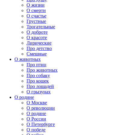
О жизни
О смерти
О счастье
Грустные
Трогательные
О доброте
О красоте
Лирические
Про детство
Смешные
О животных
Про птиц
Про животных
Про собаку
Про кошек
Про лошадей
О грызунах
О родине
О Москве
О революции
О родине
О России
О Петербурге
О победе