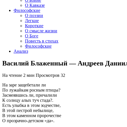
О войне
О Кавказе
Философские
О поэзии
Легкие
Короткие
О смысле жизни
О Боге
Повесть в стихах
Философские
Анализ
Василий Блаженный — Андреев Дании
На чтение
2 мин
Просмотров
32
На заре защебетали ли
По лужайкам росным птицы?
Засмеявшись ли, причалили
К солнцу алых туч стада?.
Есть улыбка в этом зодчестве,
В этой пестрой небылице,
В этом каменном пророчестве
О прозрачно-детском «да».