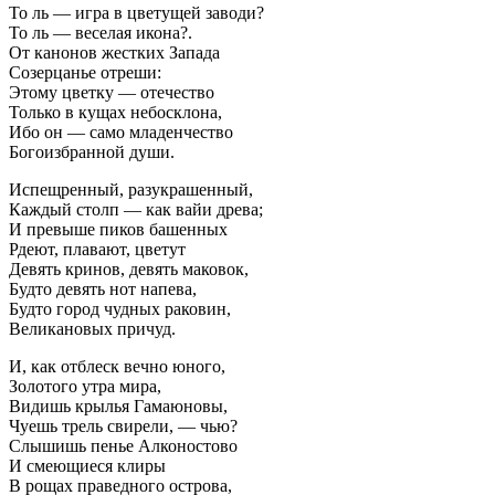
То ль — игра в цветущей заводи?
То ль — веселая икона?.
От канонов жестких Запада
Созерцанье отреши:
Этому цветку — отечество
Только в кущах небосклона,
Ибо он — само младенчество
Богоизбранной души.
Испещренный, разукрашенный,
Каждый столп — как вайи древа;
И превыше пиков башенных
Рдеют, плавают, цветут
Девять кринов, девять маковок,
Будто девять нот напева,
Будто город чудных раковин,
Великановых причуд.
И, как отблеск вечно юного,
Золотого утра мира,
Видишь крылья Гамаюновы,
Чуешь трель свирели, — чью?
Слышишь пенье Алконостово
И смеющиеся клиры
В рощах праведного острова,