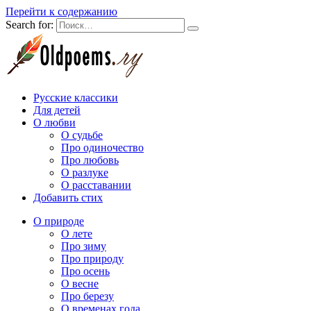
Перейти к содержанию
Search for:
Русские классики
Для детей
О любви
О судьбе
Про одиночество
Про любовь
О разлуке
О расставании
Добавить стих
О природе
О лете
Про зиму
Про природу
Про осень
О весне
Про березу
О временах года