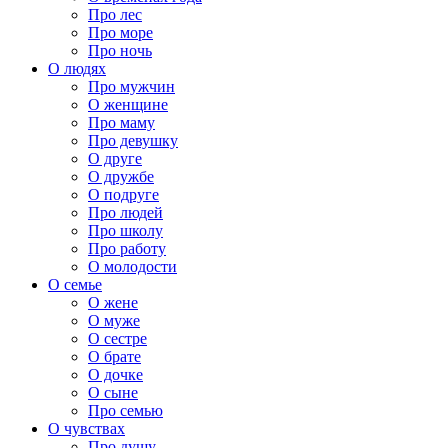
Про лес
Про море
Про ночь
О людях
Про мужчин
О женщине
Про маму
Про девушку
О друге
О дружбе
О подруге
Про людей
Про школу
Про работу
О молодости
О семье
О жене
О муже
О сестре
О брате
О дочке
О сыне
Про семью
О чувствах
Про душу