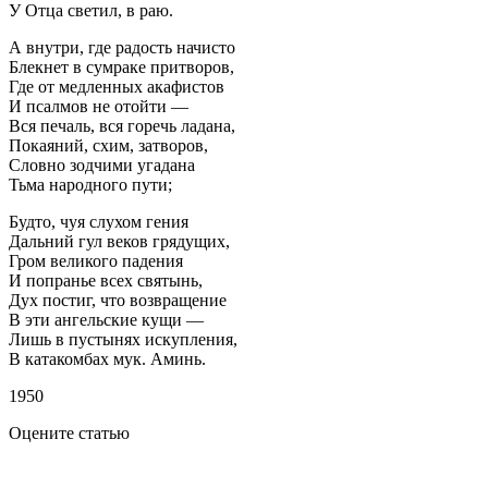
У Отца светил, в раю.
А внутри, где радость начисто
Блекнет в сумраке притворов,
Где от медленных акафистов
И псалмов не отойти —
Вся печаль, вся горечь ладана,
Покаяний, схим, затворов,
Словно зодчими угадана
Тьма народного пути;
Будто, чуя слухом гения
Дальний гул веков грядущих,
Гром великого падения
И попранье всех святынь,
Дух постиг, что возвращение
В эти ангельские кущи —
Лишь в пустынях искупления,
В катакомбах мук. Аминь.
1950
Оцените статью