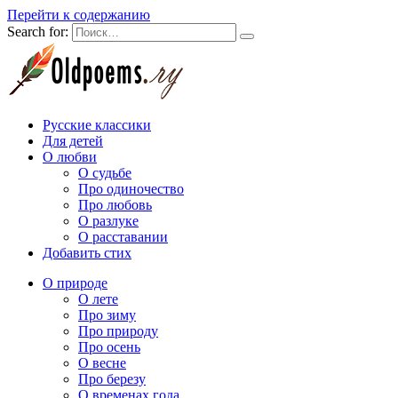
Перейти к содержанию
Search for:
Русские классики
Для детей
О любви
О судьбе
Про одиночество
Про любовь
О разлуке
О расставании
Добавить стих
О природе
О лете
Про зиму
Про природу
Про осень
О весне
Про березу
О временах года