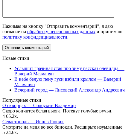
Нажимая на кнопку "Отправить комментарий", я даю
согласие на
обработку персональных данных
и принимаю
политику конфиденциальности
.
Новые стихи
Услышит грачиная стая про зиму рассказ очевидца —
Валерий Мазманян
В небе белую пену гуси взбили крылом — Валерий
Мазманян
Вечерний город — Лисовский Александр Андреевич
Популярные стихи
О скворцах — Солоухин Владимир
Скоро кончится белая вьюга, Потекут голубые ручьи.
4
65.2к.
Севастополь — Ивнев Рюрик
Смотрите на меня во все бинокли, Расширьте изумленные
5
24.6к.