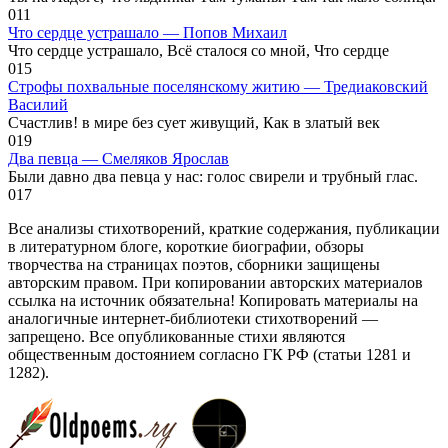
0
11
Что сердце устрашало — Попов Михаил
Что сердце устрашало, Всё сталося со мной, Что сердце
0
15
Строфы похвальные поселянскому житию — Тредиаковский
Василий
Счастлив! в мире без сует живущий, Как в златый век
0
19
Два певца — Смеляков Ярослав
Были давно два певца у нас: голос свирели и трубный глас.
0
17
Все анализы стихотворений, краткие содержания, публикации
в литературном блоге, короткие биографии, обзоры
творчества на страницах поэтов, сборники защищены
авторским правом. При копировании авторских материалов
ссылка на источник обязательна! Копировать материалы на
аналогичные интернет-библиотеки стихотворений —
запрещено. Все опубликованные стихи являются
общественным достоянием согласно ГК РФ (статьи 1281 и
1282).