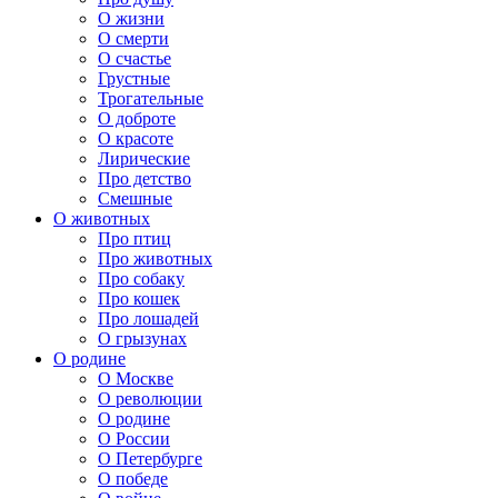
О жизни
О смерти
О счастье
Грустные
Трогательные
О доброте
О красоте
Лирические
Про детство
Смешные
О животных
Про птиц
Про животных
Про собаку
Про кошек
Про лошадей
О грызунах
О родине
О Москве
О революции
О родине
О России
О Петербурге
О победе