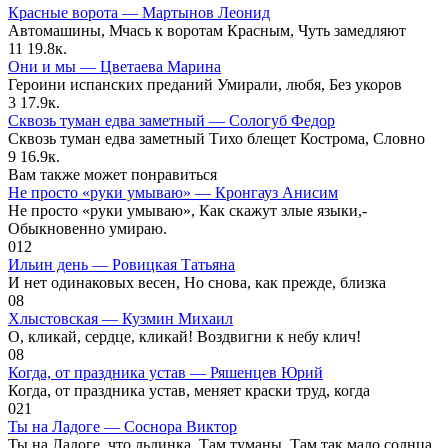
Красные ворота — Мартынов Леонид
Автомашины, Мчась к воротам Красным, Чуть замедляют
11
19.8к.
Они и мы — Цветаева Марина
Героини испанских преданий Умирали, любя, Без укоров
3
17.9к.
Сквозь туман едва заметный — Сологуб Федор
Сквозь туман едва заметный Тихо блещет Кострома, Словно
9
16.9к.
Вам также может понравиться
Не просто «руки умываю» — Кронгауз Анисим
Не просто «руки умываю», Как скажут злые языки,-
Обыкновенно умираю.
0
12
Ильин день — Ровицкая Татьяна
И нет одинаковых весен, Но снова, как прежде, близка
0
8
Хлыстовская — Кузмин Михаил
О, кликай, сердце, кликай! Воздвигни к небу клич!
0
8
Когда, от праздника устав — Ряшенцев Юрий
Когда, от праздника устав, меняет краски труд, когда
0
21
Ты на Ладоге — Соснора Виктор
Ты на Ладоге, что льдинка. Там туманы. Там так мало солнца.