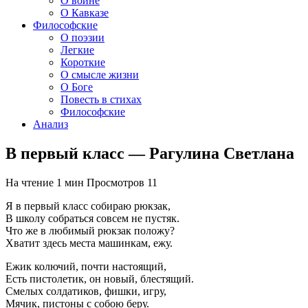
О войне
О Кавказе
Философские
О поэзии
Легкие
Короткие
О смысле жизни
О Боге
Повесть в стихах
Философские
Анализ
В первый класс — Рагулина Светлана
На чтение
1 мин
Просмотров
11
Я в первый класс собираю рюкзак,
В школу собраться совсем не пустяк.
Что же в любимый рюкзак положу?
Хватит здесь места машинкам, ежу.
Ежик колючий, почти настоящий,
Есть пистолетик, он новый, блестящий.
Смелых солдатиков, фишки, игру,
Мячик, пистоны с собою беру.