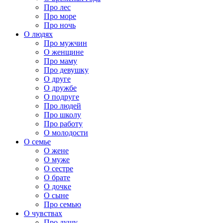
Про лес
Про море
Про ночь
О людях
Про мужчин
О женщине
Про маму
Про девушку
О друге
О дружбе
О подруге
Про людей
Про школу
Про работу
О молодости
О семье
О жене
О муже
О сестре
О брате
О дочке
О сыне
Про семью
О чувствах
Про душу