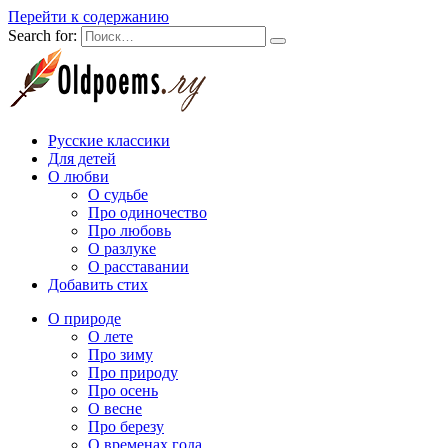
Перейти к содержанию
Search for:
Русские классики
Для детей
О любви
О судьбе
Про одиночество
Про любовь
О разлуке
О расставании
Добавить стих
О природе
О лете
Про зиму
Про природу
Про осень
О весне
Про березу
О временах года