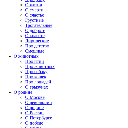
О жизни
О смерти
О счастье
Грустные
Трогательные
О доброте
О красоте
Лирические
Про детство
Смешные
О животных
Про птиц
Про животных
Про собаку
Про кошек
Про лошадей
О грызунах
О родине
О Москве
О революции
О родине
О России
О Петербурге
О победе