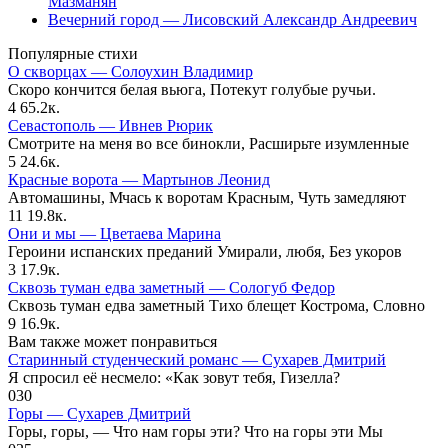
Мазманян
Вечерний город — Лисовский Александр Андреевич
Популярные стихи
О скворцах — Солоухин Владимир
Скоро кончится белая вьюга, Потекут голубые ручьи.
4
65.2к.
Севастополь — Ивнев Рюрик
Смотрите на меня во все бинокли, Расширьте изумленные
5
24.6к.
Красные ворота — Мартынов Леонид
Автомашины, Мчась к воротам Красным, Чуть замедляют
11
19.8к.
Они и мы — Цветаева Марина
Героини испанских преданий Умирали, любя, Без укоров
3
17.9к.
Сквозь туман едва заметный — Сологуб Федор
Сквозь туман едва заметный Тихо блещет Кострома, Словно
9
16.9к.
Вам также может понравиться
Старинный студенческий романс — Сухарев Дмитрий
Я спросил её несмело: «Как зовут тебя, Гизелла?
0
30
Горы — Сухарев Дмитрий
Горы, горы, — Что нам горы эти? Что на горы эти Мы