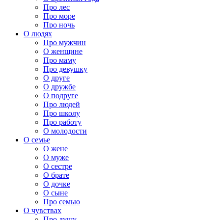
Про лес
Про море
Про ночь
О людях
Про мужчин
О женщине
Про маму
Про девушку
О друге
О дружбе
О подруге
Про людей
Про школу
Про работу
О молодости
О семье
О жене
О муже
О сестре
О брате
О дочке
О сыне
Про семью
О чувствах
Про душу