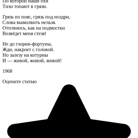
По которой наши охи
Тихо топают в грязи.
Грязь по пояс, грязь под ноздри,
Слова вымолвить нельзя.
Отплююсь, как на подмостки
Возвёдет меня стезя!
Не до глории-фортуны,
Жди, накроет с головой.
Но залезу на котурны
И — живой, живой, живой!
1968
Оцените статью