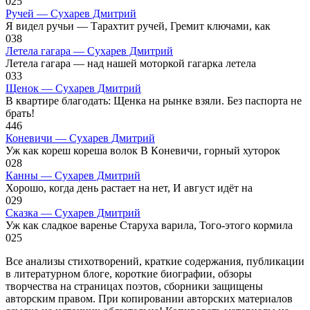
0
25
Ручей — Сухарев Дмитрий
Я видел ручьи — Тарахтит ручей, Гремит ключами, как
0
38
Летела гагара — Сухарев Дмитрий
Летела гагара — над нашей моторкой гагарка летела
0
33
Щенок — Сухарев Дмитрий
В квартире благодать: Щенка на рынке взяли. Без паспорта не
брать!
4
46
Коневичи — Сухарев Дмитрий
Уж как кореш кореша волок В Кoневичи, горный хуторок
0
28
Канны — Сухарев Дмитрий
Хорошо, когда день растает на нет, И август идёт на
0
29
Сказка — Сухарев Дмитрий
Уж как сладкое варенье Старуха варила, Того-этого кормила
0
25
Все анализы стихотворений, краткие содержания, публикации
в литературном блоге, короткие биографии, обзоры
творчества на страницах поэтов, сборники защищены
авторским правом. При копировании авторских материалов