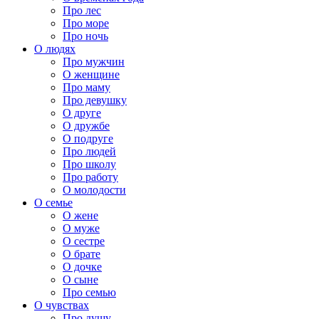
Про лес
Про море
Про ночь
О людях
Про мужчин
О женщине
Про маму
Про девушку
О друге
О дружбе
О подруге
Про людей
Про школу
Про работу
О молодости
О семье
О жене
О муже
О сестре
О брате
О дочке
О сыне
Про семью
О чувствах
Про душу