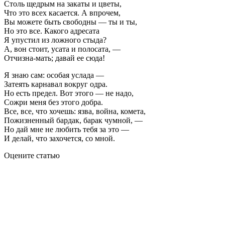
Столь щедрым на закаты и цветы,
Что это всех касается. А впрочем,
Вы можете быть свободны — ты и ты,
Но это все. Какого адресата
Я упустил из ложного стыда?
А, вон стоит, усата и полосата, —
Отчизна-мать; давай ее сюда!
Я знаю сам: особая услада —
Затеять карнавал вокруг одра.
Но есть предел. Вот этого — не надо,
Сожри меня без этого добра.
Все, все, что хочешь: язва, война, комета,
Пожизненный бардак, барак чумной, —
Но дай мне не любить тебя за это —
И делай, что захочется, со мной.
Оцените статью