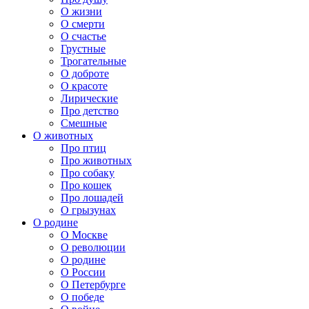
О жизни
О смерти
О счастье
Грустные
Трогательные
О доброте
О красоте
Лирические
Про детство
Смешные
О животных
Про птиц
Про животных
Про собаку
Про кошек
Про лошадей
О грызунах
О родине
О Москве
О революции
О родине
О России
О Петербурге
О победе