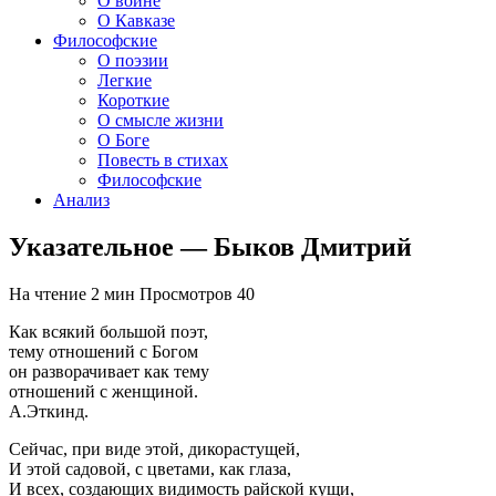
О войне
О Кавказе
Философские
О поэзии
Легкие
Короткие
О смысле жизни
О Боге
Повесть в стихах
Философские
Анализ
Указательное — Быков Дмитрий
На чтение
2 мин
Просмотров
40
Как всякий большой поэт,
тему отношений с Богом
он разворачивает как тему
отношений с женщиной.
А.Эткинд.
Сейчас, при виде этой, дикорастущей,
И этой садовой, с цветами, как глаза,
И всех, создающих видимость райской кущи,