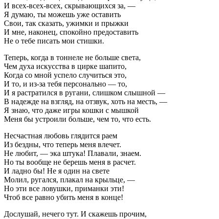
И всех-всех-всех, скрывающихся за, —
Я думаю, ты можешь уже оставить
Свои, так сказать, ужимки и прыжки
И мне, наконец, спокойно предоставить
Не о тебе писать мои стишки.
Теперь, когда в тоннеле не больше света,
Чем духа искусства в цирке шапито,
Когда со мной успело случиться это,
И то, и из-за тебя персонально — то,
И я растратился в ругани, слишком слышной —
В надежде на взгляд, на отзвук, хоть на месть, —
Я знаю, что даже игры кошки с мышкой
Меня бы устроили больше, чем то, что есть.
Несчастная любовь глядится раем
Из бездны, что теперь меня влечет.
Не любит, — эка штука! Плавали, знаем.
Но ты вообще не берешь меня в расчет.
И ладно бы! Не я один на свете
Молил, ругался, плакал на крыльце, —
Но эти все ловушки, приманки эти!
Чтоб все равно убить меня в конце!
Дослушай, нечего тут. И скажешь прочим,