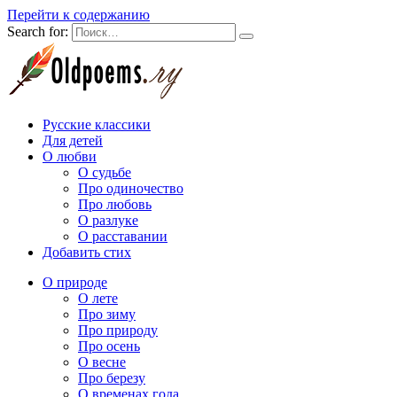
Перейти к содержанию
Search for:
Русские классики
Для детей
О любви
О судьбе
Про одиночество
Про любовь
О разлуке
О расставании
Добавить стих
О природе
О лете
Про зиму
Про природу
Про осень
О весне
Про березу
О временах года