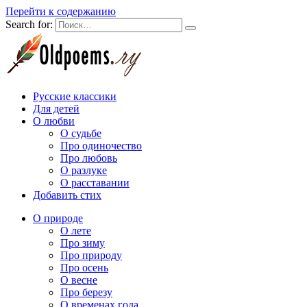
Перейти к содержанию
Search for:
Русские классики
Для детей
О любви
О судьбе
Про одиночество
Про любовь
О разлуке
О расставании
Добавить стих
О природе
О лете
Про зиму
Про природу
Про осень
О весне
Про березу
О временах года