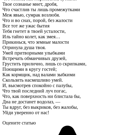
Твое сознанье мнет, дробя,
Что счастлив ты лишь промежутками
Меж явью, сумрак возлюбя.
Что и во снах, порой, без жалости
Все тот же ужас бытия
Тебя гнетет в твоей усталости,
Иль тайно колет, как змея…
Прикинься, что земные малости
Отринула душа твоя.
Умей притворными улыбками
Встречать обманчивых друзей,
Грустить прилично, лишь со скрипками,
Поющими в кругу гостей;
Как кормщик, над валами зыбкими
Скользить насмешливо умей.
И, высмотрев спокойно с палубы,
Что твой последний луч погас,
Что, как поверхность ни блистала бы,
Дна не достанет водолаз, —
Ты вдруг, без выкриков, без жалобы,
Уйди уверенно от нас!
Оцените статью