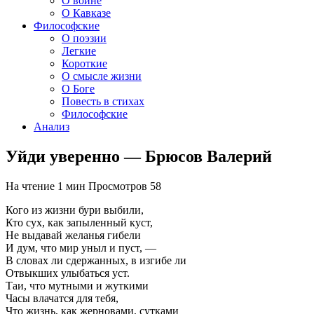
О войне
О Кавказе
Философские
О поэзии
Легкие
Короткие
О смысле жизни
О Боге
Повесть в стихах
Философские
Анализ
Уйди уверенно — Брюсов Валерий
На чтение
1 мин
Просмотров
58
Кого из жизни бури выбили,
Кто сух, как запыленный куст,
Не выдавай желанья гибели
И дум, что мир уныл и пуст, —
В словах ли сдержанных, в изгибе ли
Отвыкших улыбаться уст.
Таи, что мутными и жуткими
Часы влачатся для тебя,
Что жизнь, как жерновами, сутками