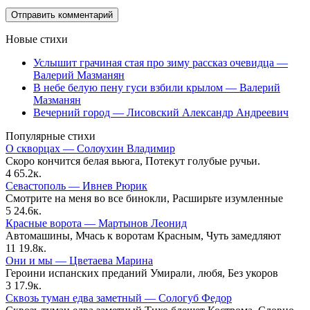
Новые стихи
Услышит грачиная стая про зиму рассказ очевидца —
Валерий Мазманян
В небе белую пену гуси взбили крылом — Валерий
Мазманян
Вечерний город — Лисовский Александр Андреевич
Популярные стихи
О скворцах — Солоухин Владимир
Скоро кончится белая вьюга, Потекут голубые ручьи.
4
65.2к.
Севастополь — Ивнев Рюрик
Смотрите на меня во все бинокли, Расширьте изумленные
5
24.6к.
Красные ворота — Мартынов Леонид
Автомашины, Мчась к воротам Красным, Чуть замедляют
11
19.8к.
Они и мы — Цветаева Марина
Героини испанских преданий Умирали, любя, Без укоров
3
17.9к.
Сквозь туман едва заметный — Сологуб Федор