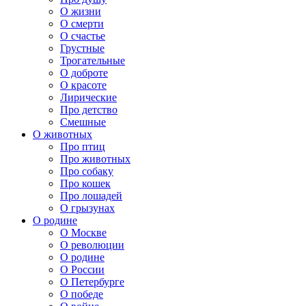
О жизни
О смерти
О счастье
Грустные
Трогательные
О доброте
О красоте
Лирические
Про детство
Смешные
О животных
Про птиц
Про животных
Про собаку
Про кошек
Про лошадей
О грызунах
О родине
О Москве
О революции
О родине
О России
О Петербурге
О победе