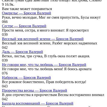
Сквозь туман едва заметный Тихо блещет Кострома, Словно
9
16.9к.
Вам также может понравиться
Ожерелье — Брюсов Валерий
Руки, вечно молодые, Миг не смея пропустить, Бусы нижут
0
66
Сестре — Брюсов Валерий
Прости меня, сестра, я много виноват: Я просмотрел
0
39
Веселый зов весенней зелени — Брюсов Валерий
Веселый зов весенней зелени, Разбег морских надменных
0
42
Даль — Брюсов Валерий
Ветки, листья, три сучка, В глубь окна ползет акация.
0
39
Не говори мне, что ты любишь — Брюсов Валерий
Не говори мне, что ты любишь меня! Я боюсь аромата
0
76
Набросок — Брюсов Валерий
Все роковое божественно, Прав победитель всегда!
0
43
Пророчества весны — Брюсов Валерий
В дни отрочества я пророчествам Весны восторженно внимал
0
42
Баллада воспоминаний — Брюсов Валерий