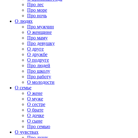
Про лес
Про море
Про ночь
О людях
Про мужчин
О женщине
Про маму
Про девушку
О друге
О дружбе
О подруге
Про людей
Про школу
Про работу
О молодости
О семье
О жене
О муже
О сестре
О брате
О дочке
О сыне
Про семью
О чувствах
Про душу