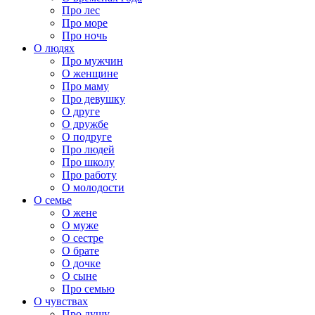
Про лес
Про море
Про ночь
О людях
Про мужчин
О женщине
Про маму
Про девушку
О друге
О дружбе
О подруге
Про людей
Про школу
Про работу
О молодости
О семье
О жене
О муже
О сестре
О брате
О дочке
О сыне
Про семью
О чувствах
Про душу