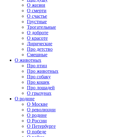
О жизни
О смерти
О счастье
Грустные
Трогательные
О доброте
О красоте
Лирические
Про детство
Смешные
О животных
Про птиц
Про животных
Про собаку
Про кошек
Про лошадей
О грызунах
О родине
О Москве
О революции
О родине
О России
О Петербурге
О победе