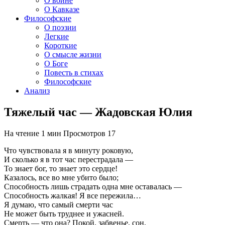
О войне
О Кавказе
Философские
О поэзии
Легкие
Короткие
О смысле жизни
О Боге
Повесть в стихах
Философские
Анализ
Тяжелый час — Жадовская Юлия
На чтение
1 мин
Просмотров
17
Что чувствовала я в минуту роковую,
И сколько я в тот час перестрадала —
То знает бог, то знает это сердце!
Казалось, все во мне убито было;
Способность лишь страдать одна мне оставалась —
Способность жалкая! Я все пережила…
Я думаю, что самый смерти час
Не может быть труднее и ужасней.
Смерть — что она? Покой, забвенье, сон,