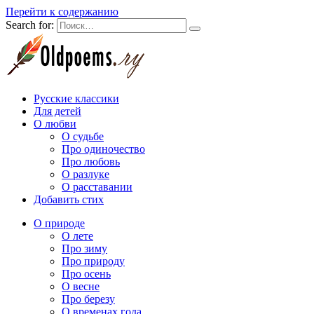
Перейти к содержанию
Search for:
Русские классики
Для детей
О любви
О судьбе
Про одиночество
Про любовь
О разлуке
О расставании
Добавить стих
О природе
О лете
Про зиму
Про природу
Про осень
О весне
Про березу
О временах года