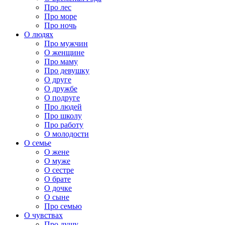
Про лес
Про море
Про ночь
О людях
Про мужчин
О женщине
Про маму
Про девушку
О друге
О дружбе
О подруге
Про людей
Про школу
Про работу
О молодости
О семье
О жене
О муже
О сестре
О брате
О дочке
О сыне
Про семью
О чувствах
Про душу