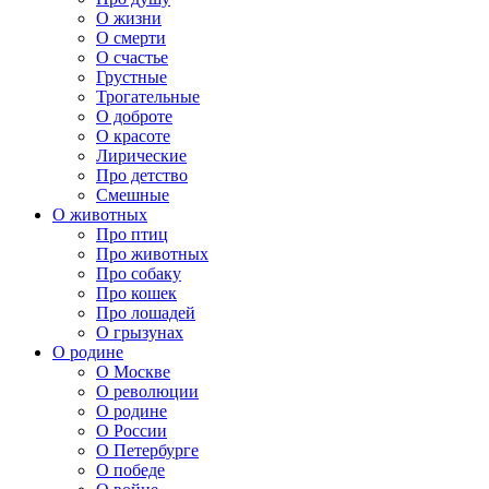
О жизни
О смерти
О счастье
Грустные
Трогательные
О доброте
О красоте
Лирические
Про детство
Смешные
О животных
Про птиц
Про животных
Про собаку
Про кошек
Про лошадей
О грызунах
О родине
О Москве
О революции
О родине
О России
О Петербурге
О победе