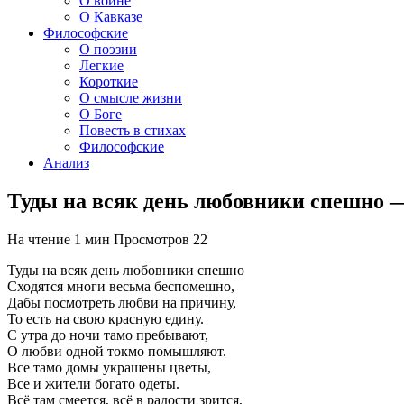
О войне
О Кавказе
Философские
О поэзии
Легкие
Короткие
О смысле жизни
О Боге
Повесть в стихах
Философские
Анализ
Туды на всяк день любовники спешно 
На чтение
1 мин
Просмотров
22
Туды на всяк день любовники спешно
Сходятся многи весьма беспомешно,
Дабы посмотреть любви на причину,
То есть на свою красную едину.
С утра до ночи тамо пребывают,
О любви одной токмо помышляют.
Все тамо домы украшены цветы,
Все и жители богато одеты.
Всё там смеется, всё в радости зрится,