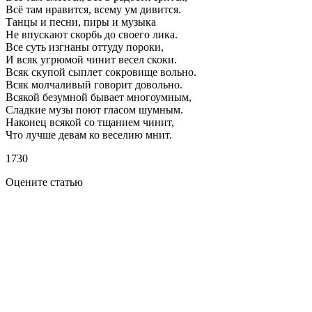
Всё там нравится, всему ум дивится.
Танцы и песни, пиры и музыка
Не впускают скорбь до своего лика.
Все суть изгнаны оттуду пороки,
И всяк угрюмой чинит весел скоки.
Всяк скупой сыплет сокровище вольно.
Всяк молчаливый говорит довольно.
Всякой безумной бывает многоумным,
Сладкие музы поют гласом шумным.
Наконец всякой со тщанием чинит,
Что лучше девам ко веселию мнит.
1730
Оцените статью