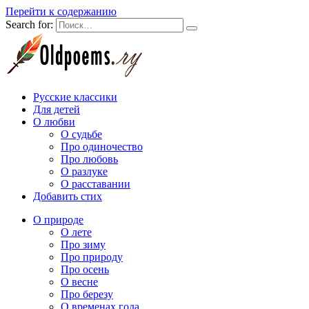
Перейти к содержанию
Search for:
Русские классики
Для детей
О любви
О судьбе
Про одиночество
Про любовь
О разлуке
О расставании
Добавить стих
О природе
О лете
Про зиму
Про природу
Про осень
О весне
Про березу
О временах года