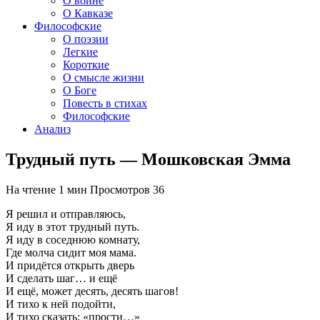
О войне
О Кавказе
Философские
О поэзии
Легкие
Короткие
О смысле жизни
О Боге
Повесть в стихах
Философские
Анализ
Трудный путь — Мошковская Эмма
На чтение
1 мин
Просмотров
36
Я решил и отправляюсь,
Я иду в этот трудный путь.
Я иду в соседнюю комнату,
Где молча сидит моя мама.
И придётся открыть дверь
И сделать шаг… и ещё
И ещё, может десять, десять шагов!
И тихо к ней подойти,
И тихо сказать: «прости…»