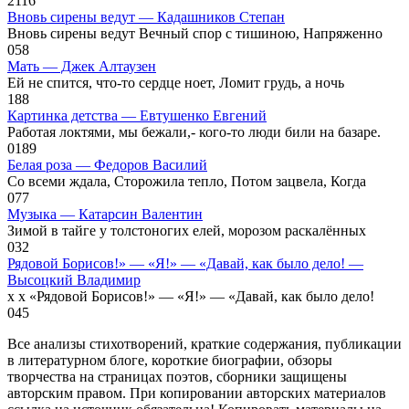
2
116
Вновь сирены ведут — Кадашников Степан
Вновь сирены ведут Вечный спор с тишиною, Напряженно
0
58
Мать — Джек Алтаузен
Ей не спится, что-то сердце ноет, Ломит грудь, а ночь
1
88
Картинка детства — Евтушенко Евгений
Работая локтями, мы бежали,- кого-то люди били на базаре.
0
189
Белая роза — Федоров Василий
Со всеми ждала, Сторожила тепло, Потом зацвела, Когда
0
77
Музыка — Катарсин Валентин
Зимой в тайге у толстоногих елей, морозом раскалённых
0
32
Рядовой Борисов!» — «Я!» — «Давай, как было дело! —
Высоцкий Владимир
x x «Рядовой Борисов!» — «Я!» — «Давай, как было дело!
0
45
Все анализы стихотворений, краткие содержания, публикации
в литературном блоге, короткие биографии, обзоры
творчества на страницах поэтов, сборники защищены
авторским правом. При копировании авторских материалов