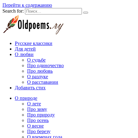
Перейти к содержанию
Search for:
Русские классики
Для детей
О любви
О судьбе
Про одиночество
Про любовь
О разлуке
О расставании
Добавить стих
О природе
О лете
Про зиму
Про природу
Про осень
О весне
Про березу
О временах года