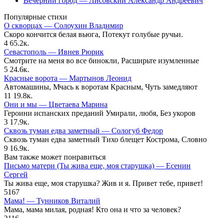
Вечерний город — Лисовский Александр Андреевич
Популярные стихи
О скворцах — Солоухин Владимир
Скоро кончится белая вьюга, Потекут голубые ручьи.
4
65.2к.
Севастополь — Ивнев Рюрик
Смотрите на меня во все бинокли, Расширьте изумленные
5
24.6к.
Красные ворота — Мартынов Леонид
Автомашины, Мчась к воротам Красным, Чуть замедляют
11
19.8к.
Они и мы — Цветаева Марина
Героини испанских преданий Умирали, любя, Без укоров
3
17.9к.
Сквозь туман едва заметный — Сологуб Федор
Сквозь туман едва заметный Тихо блещет Кострома, Словно
9
16.9к.
Вам также может понравиться
Письмо матери (Ты жива еще, моя старушка) — Есенин
Сергей
Ты жива еще, моя старушка? Жив и я. Привет тебе, привет!
5
167
Мама! — Тунников Виталий
Мама, мама милая, родная! Кто она и что за человек?