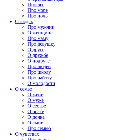
Про лес
Про море
Про ночь
О людях
Про мужчин
О женщине
Про маму
Про девушку
О друге
О дружбе
О подруге
Про людей
Про школу
Про работу
О молодости
О семье
О жене
О муже
О сестре
О брате
О дочке
О сыне
Про семью
О чувствах
Про душу