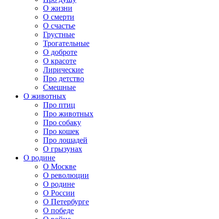
О жизни
О смерти
О счастье
Грустные
Трогательные
О доброте
О красоте
Лирические
Про детство
Смешные
О животных
Про птиц
Про животных
Про собаку
Про кошек
Про лошадей
О грызунах
О родине
О Москве
О революции
О родине
О России
О Петербурге
О победе