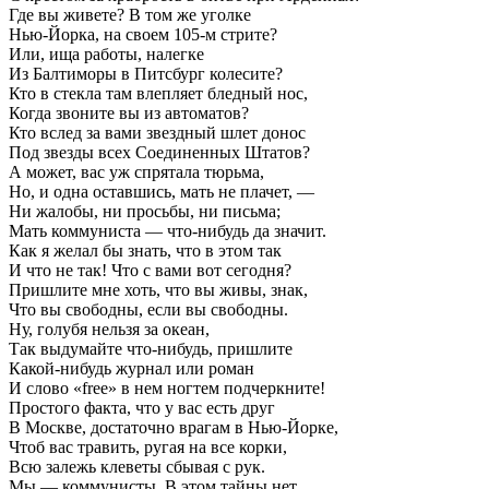
Где вы живете? В том же уголке
Нью-Йорка, на своем 105-м стрите?
Или, ища работы, налегке
Из Балтиморы в Питсбург колесите?
Кто в стекла там влепляет бледный нос,
Когда звоните вы из автоматов?
Кто вслед за вами звездный шлет донос
Под звезды всех Соединенных Штатов?
А может, вас уж спрятала тюрьма,
Но, и одна оставшись, мать не плачет, —
Ни жалобы, ни просьбы, ни письма;
Мать коммуниста — что-нибудь да значит.
Как я желал бы знать, что в этом так
И что не так! Что с вами вот сегодня?
Пришлите мне хоть, что вы живы, знак,
Что вы свободны, если вы свободны.
Ну, голубя нельзя за океан,
Так выдумайте что-нибудь, пришлите
Какой-нибудь журнал или роман
И слово «free» в нем ногтем подчеркните!
Простого факта, что у вас есть друг
В Москве, достаточно врагам в Нью-Йорке,
Чтоб вас травить, ругая на все корки,
Всю залежь клеветы сбывая с рук.
Мы — коммунисты. В этом тайны нет.