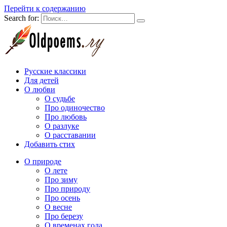
Перейти к содержанию
Search for:
Русские классики
Для детей
О любви
О судьбе
Про одиночество
Про любовь
О разлуке
О расставании
Добавить стих
О природе
О лете
Про зиму
Про природу
Про осень
О весне
Про березу
О временах года