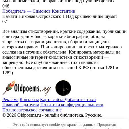
Был он немолодой, но бравый; Шел под пули без долгих
0
46
Победитель — Симонов Константин
Памяти Николая Островского 1 Над крышею липы шумят
0
71
Все анализы стихотворений, краткие содержания, публикации
в литературном блоге, короткие биографии, обзоры
творчества на страницах поэтов, сборники защищены
авторским правом. При копировании авторских материалов
ссылка на источник обязательна! Копировать материалы на
аналогичные интернет-библиотеки стихотворений —
запрещено. Все опубликованные стихи являются
общественным достоянием согласно ГК РФ (статьи 1281 и
1282).
Реклама
Контакты
Карта сайта
Добавить стихи
Правообладателям
Политика конфиденциальности
Пользовательское соглашение
© 2026 Oldpoems.ru - онлайн библиотека. Русские,
Зарубежные авторы классики. Опубликованы и публикуем
Этот сайт использует cookie для хранения данных. Продолжая
текста современных авторов. Каждый может опубликовать у