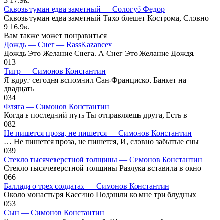
3
17.9к.
Сквозь туман едва заметный — Сологуб Федор
Сквозь туман едва заметный Тихо блещет Кострома, Словно
9
16.9к.
Вам также может понравиться
Дождь — Снег — RassKazancev
Дождь Это Желание Снега. А Снег Это Желание Дождя.
0
13
Тигр — Симонов Константин
Я вдруг сегодня вспомнил Сан-Франциско, Банкет на
двадцать
0
34
Фляга — Симонов Константин
Когда в последний путь Ты отправляешь друга, Есть в
0
82
Не пишется проза, не пишется — Симонов Константин
… Не пишется проза, не пишется, И, словно забытые сны
0
39
Стекло тысячеверстной толщины — Симонов Константин
Стекло тысячеверстной толщины Разлука вставила в окно
0
66
Баллада о трех солдатах — Симонов Константин
Около монастыря Кассино Подошли ко мне три блудных
0
53
Сын — Симонов Константин