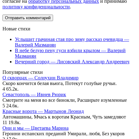
согласие на
обработку персональных данных
и принимаю
политику конфиденциальности
.
Новые стихи
Услышит грачиная стая про зиму рассказ очевидца —
Валерий Мазманян
В небе белую пену гуси взбили крылом — Валерий
Мазманян
Вечерний город — Лисовский Александр Андреевич
Популярные стихи
О скворцах — Солоухин Владимир
Скоро кончится белая вьюга, Потекут голубые ручьи.
4
65.2к.
Севастополь — Ивнев Рюрик
Смотрите на меня во все бинокли, Расширьте изумленные
5
24.6к.
Красные ворота — Мартынов Леонид
Автомашины, Мчась к воротам Красным, Чуть замедляют
11
19.8к.
Они и мы — Цветаева Марина
Героини испанских преданий Умирали, любя, Без укоров