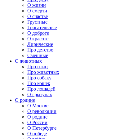
О жизни
О смерти
О счастье
Грустные
Трогательные
О доброте
О красоте
Лирические
Про детство
Смешные
О животных
Про птиц
Про животных
Про собаку
Про кошек
Про лошадей
О грызунах
О родине
О Москве
О революции
О родине
О России
О Петербурге
О победе