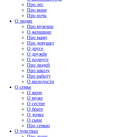
Про лес
Про море
Про ночь
О людях
Про мужчин
О женщине
Про маму
Про девушку
О друге
О дружбе
О подруге
Про людей
Про школу
Про работу
О молодости
О семье
О жене
О муже
О сестре
О брате
О дочке
О сыне
Про семью
О чувствах
Про душу