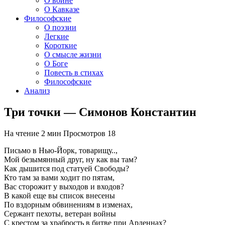
О войне
О Кавказе
Философские
О поэзии
Легкие
Короткие
О смысле жизни
О Боге
Повесть в стихах
Философские
Анализ
Три точки — Симонов Константин
На чтение
2 мин
Просмотров
18
Письмо в Нью-Йорк, товарищу..,
Мой безымянный друг, ну как вы там?
Как дышится под статуей Свободы?
Кто там за вами ходит по пятам,
Вас сторожит у выходов и входов?
В какой еще вы список внесены
По вздорным обвинениям в изменах,
Сержант пехоты, ветеран войны
С крестом за храбрость в битве при Арденнах?