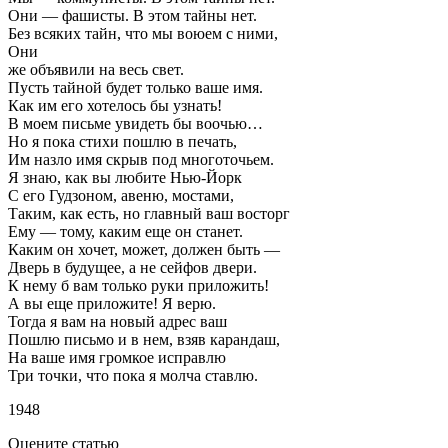
Они — фашисты. В этом тайны нет.
Без всяких тайн, что мы воюем с ними,
Они
же объявили на весь свет.
Пусть тайной будет только ваше имя.
Как им его хотелось бы узнать!
В моем письме увидеть бы воочью…
Но я пока стихи пошлю в печать,
Им назло имя скрыв под многоточьем.
Я знаю, как вы любите Нью-Йорк
С его Гудзоном, авеню, мостами,
Таким, как есть, но главный ваш восторг
Ему — тому, каким еще он станет.
Каким он хочет, может, должен быть —
Дверь в будущее, а не сейфов двери.
К нему б вам только руки приложить!
А вы еще приложите! Я верю.
Тогда я вам на новый адрес ваш
Пошлю письмо и в нем, взяв карандаш,
На ваше имя громкое исправлю
Три точки, что пока я молча ставлю.
1948
Оцените статью