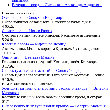
Мазманян
Вечерний город — Лисовский Александр Андреевич
Популярные стихи
О скворцах — Солоухин Владимир
Скоро кончится белая вьюга, Потекут голубые ручьи.
4
65.2к.
Севастополь — Ивнев Рюрик
Смотрите на меня во все бинокли, Расширьте изумленные
5
24.6к.
Красные ворота — Мартынов Леонид
Автомашины, Мчась к воротам Красным, Чуть замедляют
11
19.8к.
Они и мы — Цветаева Марина
Героини испанских преданий Умирали, любя, Без укоров
3
17.9к.
Сквозь туман едва заметный — Сологуб Федор
Сквозь туман едва заметный Тихо блещет Кострома, Словно
9
16.9к.
Вам также может понравиться
Услышит грачиная стая про зиму рассказ очевидца — Валерий
Мазманян
Костлявые клёны и ясень забыли весенние грозы, и сумрак
0
171
В небе белую пену гуси взбили крылом — Валерий Мазманян