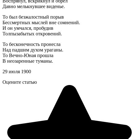
Воспрянул, вскрикнул и обрел
Давно мелькнувшее виденье.
То был безжалостный порыв
Бессмертных мыслей вне сомнений.
И он умчался, пробудив
Толпызабытых откровений.
То бесконечность пронесла
Над падшим духом ураганы.
То Вечно-Юная прошла
В неозаренные туманы.
29 июля 1900
Оцените статью