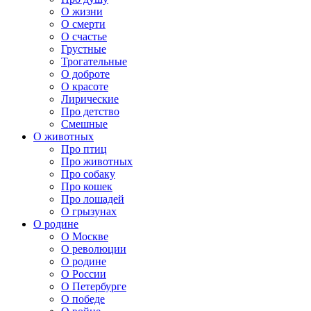
О жизни
О смерти
О счастье
Грустные
Трогательные
О доброте
О красоте
Лирические
Про детство
Смешные
О животных
Про птиц
Про животных
Про собаку
Про кошек
Про лошадей
О грызунах
О родине
О Москве
О революции
О родине
О России
О Петербурге
О победе