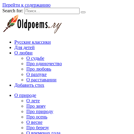
Перейти к содержанию
Search for:
Русские классики
Для детей
О любви
О судьбе
Про одиночество
Про любовь
О разлуке
О расставании
Добавить стих
О природе
О лете
Про зиму
Про природу
Про осень
О весне
Про березу
О временах года