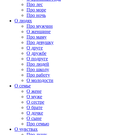
Про лес
Про море
Про ночь
О людях
Про мужчин
О женщине
Про маму
Про девушку
О друге
О дружбе
О подруге
Про людей
Про школу
Про работу
О молодости
О семье
О жене
О муже
О сестре
О брате
О дочке
О сыне
Про семью
О чувствах
Про душу