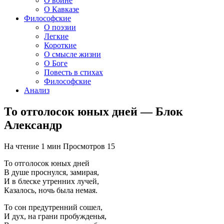
О войне
О Кавказе
Философские
О поэзии
Легкие
Короткие
О смысле жизни
О Боге
Повесть в стихах
Философские
Анализ
То отголосок юных дней — Блок
Александр
На чтение
1 мин
Просмотров
15
То отголосок юных дней
В душе проснулся, замирая,
И в блеске утренних лучей,
Казалось, ночь была немая.
То сон предутренний сошел,
И дух, на грани пробужденья,