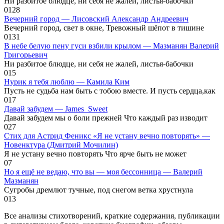
Ни разбитое блюдце, ни себя не жалей, листья-бабочки
0
128
Вечерний город — Лисовский Александр Андреевич
Вечерний город, свет в окне, Тревожный шёпот в тишине
0
131
В небе белую пену гуси взбили крылом — Мазманян Валерий
Григорьевич
Ни разбитое блюдце, ни себя не жалей, листья-бабочки
0
15
Нурик я тебя люблю — Камила Ким
Пусть не судьба нам быть с тобою вместе. И пусть сердца,как
0
17
Давай забудем — James_Sweet
Давай забудем мы о боли прежней Что каждый раз изводит
0
27
Стих для Астрид Феникс «Я не устану вечно повторять» —
Новенктура (Дмитрий Мочилин)
Я не устану вечно повторять Что ярче быть не может
0
7
Но я ещё не ведаю, что вы — моя бессонница — Валерий
Мазманян
Сугробы дремлют тучные, под снегом ветка хрустнула
0
13
Все анализы стихотворений, краткие содержания, публикации