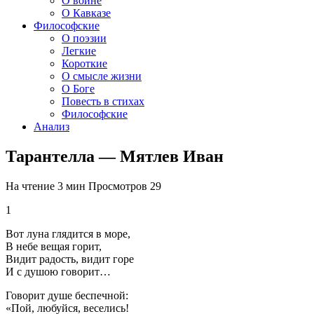
О войне
О Кавказе
Философские
О поэзии
Легкие
Короткие
О смысле жизни
О Боге
Повесть в стихах
Философские
Анализ
Тарантелла — Мятлев Иван
На чтение
3 мин
Просмотров
29
1
Вот луна глядится в море,
В небе вещая горит,
Видит радость, видит горе
И с душою говорит…
Говорит душе беспечной:
«Пой, любуйся, веселись!