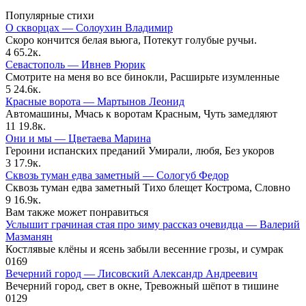
Популярные стихи
О скворцах — Солоухин Владимир
Скоро кончится белая вьюга, Потекут голубые ручьи.
4
65.2к.
Севастополь — Ивнев Рюрик
Смотрите на меня во все бинокли, Расширьте изумленные
5
24.6к.
Красные ворота — Мартынов Леонид
Автомашины, Мчась к воротам Красным, Чуть замедляют
11
19.8к.
Они и мы — Цветаева Марина
Героини испанских преданий Умирали, любя, Без укоров
3
17.9к.
Сквозь туман едва заметный — Сологуб Федор
Сквозь туман едва заметный Тихо блещет Кострома, Словно
9
16.9к.
Вам также может понравиться
Услышит грачиная стая про зиму рассказ очевидца — Валерий
Мазманян
Костлявые клёны и ясень забыли весенние грозы, и сумрак
0
169
Вечерний город — Лисовский Александр Андреевич
Вечерний город, свет в окне, Тревожный шёпот в тишине
0
129