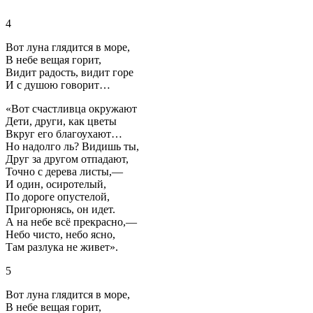
4
Вот луна глядится в море,
В небе вещая горит,
Видит радость, видит горе
И с душою говорит…
«Вот счастливца окружают
Дети, други, как цветы
Вкруг его благоухают…
Но надолго ль? Видишь ты,
Друг за другом отпадают,
Точно с дерева листы,—
И один, осиротелый,
По дороге опустелой,
Пригорюнясь, он идет.
А на небе всё прекрасно,—
Небо чисто, небо ясно,
Там разлука не живет».
5
Вот луна глядится в море,
В небе вещая горит,