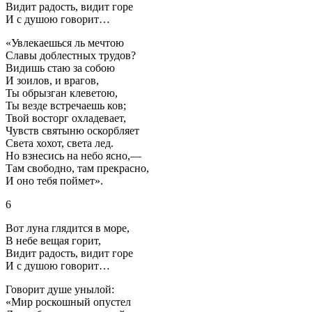
Видит радость, видит горе
И с душою говорит…
«Увлекаешься ль мечтою
Славы доблестных трудов?
Видишь стаю за собою
И зоилов, и врагов,
Ты обрызган клеветою,
Ты везде встречаешь ков;
Твой восторг охладевает,
Чувств святыню оскорбляет
Света хохот, света лед.
Но взнесись на небо ясно,—
Там свободно, там прекрасно,
И оно тебя поймет».
6
Вот луна глядится в море,
В небе вещая горит,
Видит радость, видит горе
И с душою говорит…
Говорит душе унылой:
«Мир роскошный опустел