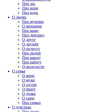
Про лес
Про море
Про ночь
О людях
Про мужчин
О женщине
Про маму
Про девушку
О друге
О дружбе
О подруге
Про людей
Про школу
Про работу
О молодости
О семье
О жене
О муже
О сестре
О брате
О дочке
О сыне
Про семью
О чувствах
Про душу