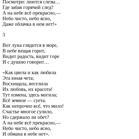
Посмотри: лиются слезы…
Где забав горячий след?
А на небе всё прекрасно,—
Небо чисто, небо ясно,
Даже облачка в нем нет!»
3
Вот луна глядится в море,
В небе вещая горит,
Видит радость, видит горе
И с душою говорит…
«Как цвела и как любила
Эта юная чета;
Восхищала, веселила
Их любовь, их красота!
Тут измена, здесь могила;
Всё земное — суета.
Как непрочно всё, что мило!
Счастье многое сулило,
Но сдержало ли обет?
А на небе всё прекрасно,—
Небо чисто, небо ясно,
И обмана в небе нет».