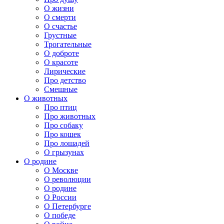
О жизни
О смерти
О счастье
Грустные
Трогательные
О доброте
О красоте
Лирические
Про детство
Смешные
О животных
Про птиц
Про животных
Про собаку
Про кошек
Про лошадей
О грызунах
О родине
О Москве
О революции
О родине
О России
О Петербурге
О победе