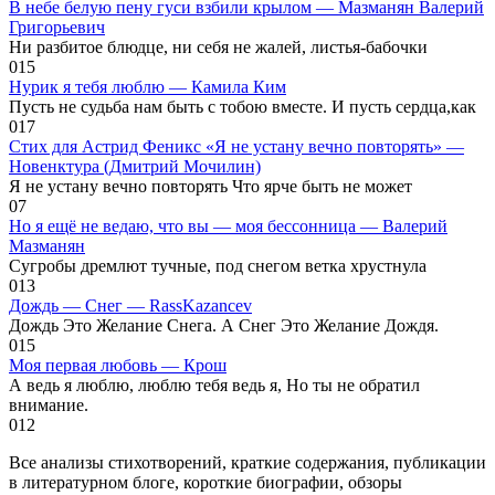
В небе белую пену гуси взбили крылом — Мазманян Валерий
Григорьевич
Ни разбитое блюдце, ни себя не жалей, листья-бабочки
0
15
Нурик я тебя люблю — Камила Ким
Пусть не судьба нам быть с тобою вместе. И пусть сердца,как
0
17
Стих для Астрид Феникс «Я не устану вечно повторять» —
Новенктура (Дмитрий Мочилин)
Я не устану вечно повторять Что ярче быть не может
0
7
Но я ещё не ведаю, что вы — моя бессонница — Валерий
Мазманян
Сугробы дремлют тучные, под снегом ветка хрустнула
0
13
Дождь — Снег — RassKazancev
Дождь Это Желание Снега. А Снег Это Желание Дождя.
0
15
Моя первая любовь — Крош
А ведь я люблю, люблю тебя ведь я, Но ты не обратил
внимание.
0
12
Все анализы стихотворений, краткие содержания, публикации
в литературном блоге, короткие биографии, обзоры