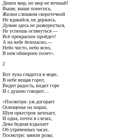
Дивен мир, но мир не вечный!
Выше, выше понесись,
Жизни слишком скоротечной
Не вдавайся, не держись.
Думам здесь не развернуться,
Не успеешь оглянуться —
Всё прекрасное пройдет!
А на небе безопасно,—
Небо чисто, небо ясно,
В нем обширнее полет».
2
Вот луна глядится в море,
В небе вещая горит,
Видит радость, видит горе
И с душою говорит…
«Посмотри: уж догорает
Освещенье на пирах,
Шум оркестров затихает,
И одна, почти в слезах,
Дева бедная вздыхает
Об утраченных часах.
Посмотри: завяли розы;