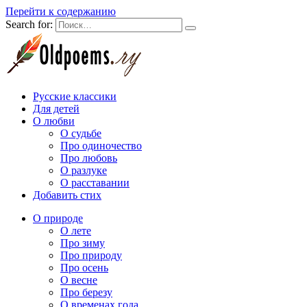
Перейти к содержанию
Search for:
Русские классики
Для детей
О любви
О судьбе
Про одиночество
Про любовь
О разлуке
О расставании
Добавить стих
О природе
О лете
Про зиму
Про природу
Про осень
О весне
Про березу
О временах года