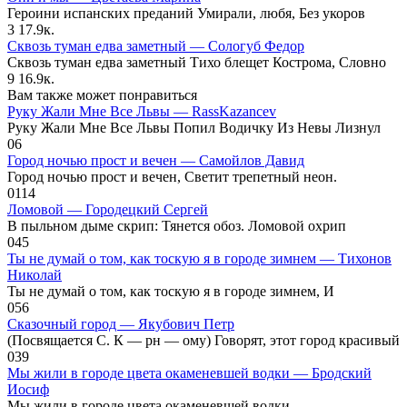
Героини испанских преданий Умирали, любя, Без укоров
3
17.9к.
Сквозь туман едва заметный — Сологуб Федор
Сквозь туман едва заметный Тихо блещет Кострома, Словно
9
16.9к.
Вам также может понравиться
­Руку Жали Мне Все Львы — RassKazancev
Руку Жали Мне Все Львы Попил Водичку Из Невы Лизнул
0
6
Город ночью прост и вечен — Самойлов Давид
Город ночью прост и вечен, Светит трепетный неон.
0
114
Ломовой — Городецкий Сергей
В пыльном дыме скрип: Тянется обоз. Ломовой охрип
0
45
Ты не думай о том, как тоскую я в городе зимнем — Тихонов
Николай
Ты не думай о том, как тоскую я в городе зимнем, И
0
56
Сказочный город — Якубович Петр
(Посвящается С. К — рн — ому) Говорят, этот город красивый
0
39
Мы жили в городе цвета окаменевшей водки — Бродский
Иосиф
Мы жили в городе цвета окаменевшей водки.