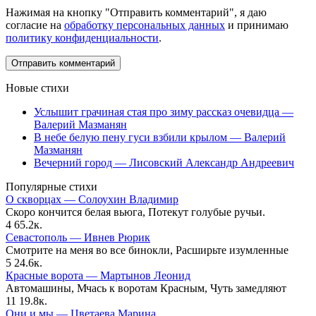
Нажимая на кнопку "Отправить комментарий", я даю
согласие на
обработку персональных данных
и принимаю
политику конфиденциальности
.
Новые стихи
Услышит грачиная стая про зиму рассказ очевидца —
Валерий Мазманян
В небе белую пену гуси взбили крылом — Валерий
Мазманян
Вечерний город — Лисовский Александр Андреевич
Популярные стихи
О скворцах — Солоухин Владимир
Скоро кончится белая вьюга, Потекут голубые ручьи.
4
65.2к.
Севастополь — Ивнев Рюрик
Смотрите на меня во все бинокли, Расширьте изумленные
5
24.6к.
Красные ворота — Мартынов Леонид
Автомашины, Мчась к воротам Красным, Чуть замедляют
11
19.8к.
Они и мы — Цветаева Марина