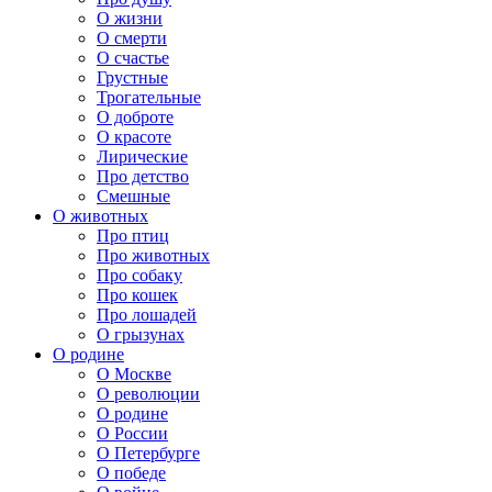
О жизни
О смерти
О счастье
Грустные
Трогательные
О доброте
О красоте
Лирические
Про детство
Смешные
О животных
Про птиц
Про животных
Про собаку
Про кошек
Про лошадей
О грызунах
О родине
О Москве
О революции
О родине
О России
О Петербурге
О победе