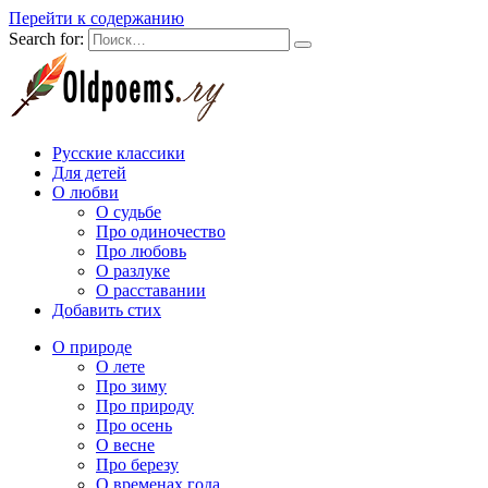
Перейти к содержанию
Search for:
Русские классики
Для детей
О любви
О судьбе
Про одиночество
Про любовь
О разлуке
О расставании
Добавить стих
О природе
О лете
Про зиму
Про природу
Про осень
О весне
Про березу
О временах года