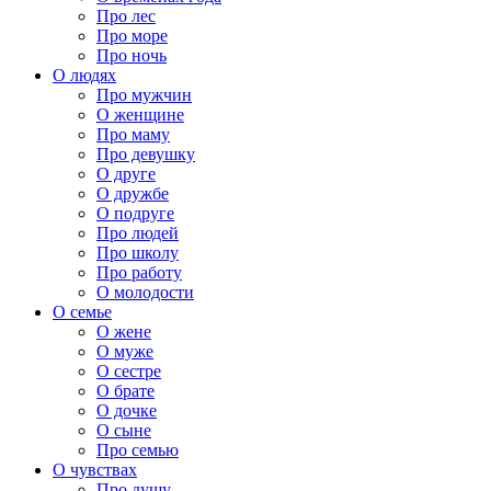
Про лес
Про море
Про ночь
О людях
Про мужчин
О женщине
Про маму
Про девушку
О друге
О дружбе
О подруге
Про людей
Про школу
Про работу
О молодости
О семье
О жене
О муже
О сестре
О брате
О дочке
О сыне
Про семью
О чувствах
Про душу