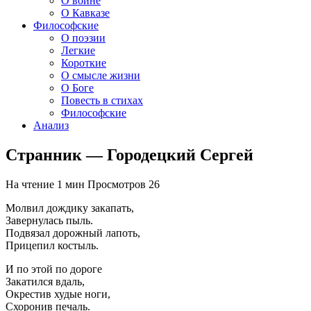
О войне
О Кавказе
Философские
О поэзии
Легкие
Короткие
О смысле жизни
О Боге
Повесть в стихах
Философские
Анализ
Странник — Городецкий Сергей
На чтение
1 мин
Просмотров
26
Молвил дождику закапать,
Завернулась пыль.
Подвязал дорожный лапоть,
Прицепил костыль.
И по этой по дороге
Закатился вдаль,
Окрестив худые ноги,
Схоронив печаль.