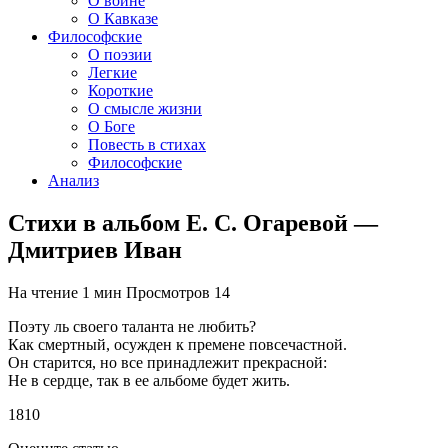
О войне
О Кавказе
Философские
О поэзии
Легкие
Короткие
О смысле жизни
О Боге
Повесть в стихах
Философские
Анализ
Стихи в альбом Е. С. Огаревой —
Дмитриев Иван
На чтение
1 мин
Просмотров
14
Поэту ль своего таланта не любить?
Как смертный, осужден к премене повсечастной.
Он старится, но все принадлежит прекрасной:
Не в сердце, так в ее альбоме будет жить.
1810