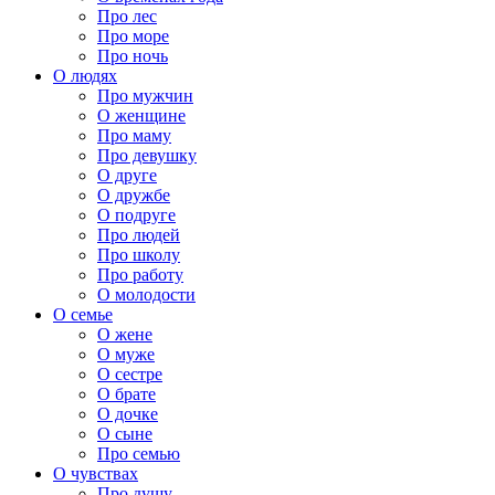
Про лес
Про море
Про ночь
О людях
Про мужчин
О женщине
Про маму
Про девушку
О друге
О дружбе
О подруге
Про людей
Про школу
Про работу
О молодости
О семье
О жене
О муже
О сестре
О брате
О дочке
О сыне
Про семью
О чувствах
Про душу