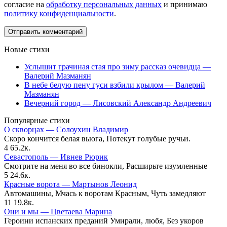
согласие на
обработку персональных данных
и принимаю
политику конфиденциальности
.
Новые стихи
Услышит грачиная стая про зиму рассказ очевидца —
Валерий Мазманян
В небе белую пену гуси взбили крылом — Валерий
Мазманян
Вечерний город — Лисовский Александр Андреевич
Популярные стихи
О скворцах — Солоухин Владимир
Скоро кончится белая вьюга, Потекут голубые ручьи.
4
65.2к.
Севастополь — Ивнев Рюрик
Смотрите на меня во все бинокли, Расширьте изумленные
5
24.6к.
Красные ворота — Мартынов Леонид
Автомашины, Мчась к воротам Красным, Чуть замедляют
11
19.8к.
Они и мы — Цветаева Марина
Героини испанских преданий Умирали, любя, Без укоров