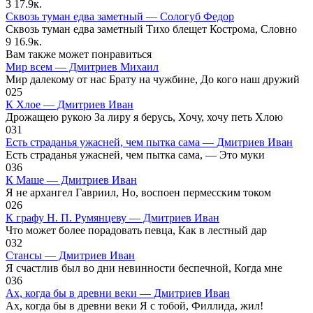
3
17.9к.
Сквозь туман едва заметный — Сологуб Федор
Сквозь туман едва заметный Тихо блещет Кострома, Словно
9
16.9к.
Вам также может понравиться
Мир всем — Дмитриев Михаил
Мир далекому от нас Брату на чужбине, До кого наш дружий
0
25
К Хлое — Дмитриев Иван
Дрожащею рукою За лиру я берусь, Хочу, хочу петь Хлою
0
31
Есть страданья ужасней, чем пытка сама — Дмитриев Иван
Есть страданья ужасней, чем пытка сама, — Это муки
0
36
К Маше — Дмитриев Иван
Я не архангел Гавриил, Но, воспоен пермесским током
0
26
К графу Н. П. Румянцеву — Дмитриев Иван
Что может более порадовать певца, Как в лестный дар
0
32
Стансы — Дмитриев Иван
Я счастлив был во дни невинности беспечной, Когда мне
0
36
Ах, когда бы в древни веки — Дмитриев Иван
Ах, когда бы в древни веки Я с тобой, Филлида, жил!