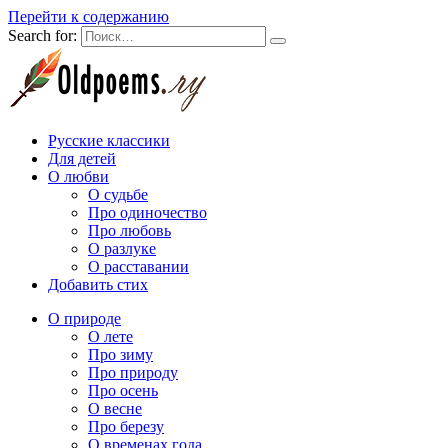
Перейти к содержанию
Search for:
Русские классики
Для детей
О любви
О судьбе
Про одиночество
Про любовь
О разлуке
О расставании
Добавить стих
О природе
О лете
Про зиму
Про природу
Про осень
О весне
Про березу
О временах года