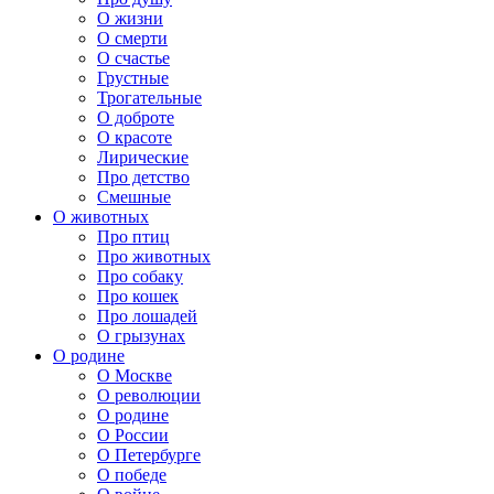
О жизни
О смерти
О счастье
Грустные
Трогательные
О доброте
О красоте
Лирические
Про детство
Смешные
О животных
Про птиц
Про животных
Про собаку
Про кошек
Про лошадей
О грызунах
О родине
О Москве
О революции
О родине
О России
О Петербурге
О победе