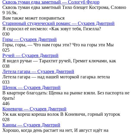
Сквозь туман едва заметный — Сологуб Федор
Сквозь туман едва заметный Тихо блещет Кострома, Словно
9
16.9к.
Вам также может понравиться
Старинный студенческий романс — Сухарев Дмитрий
Я спросил её несмело: «Как зовут тебя, Гизелла?
0
30
Горы — Сухарев Дмитрий
Горы, горы, — Что нам горы эти? Что на горы эти Мы
0
25
Ручей — Сухарев Дмитрий
Я видел ручьи — Тарахтит ручей, Гремит ключами, как
0
38
Летела гагара — Сухарев Дмитрий
Летела гагара — над нашей моторкой гагарка летела
0
33
Щенок — Сухарев Дмитрий
В квартире благодать: Щенка на рынке взяли. Без паспорта не
брать!
4
46
Коневичи — Сухарев Дмитрий
Уж как кореш кореша волок В Кoневичи, горный хуторок
0
28
Канны — Сухарев Дмитрий
Хорошо, когда день растает на нет, И август идёт на