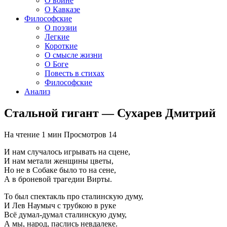
О войне
О Кавказе
Философские
О поэзии
Легкие
Короткие
О смысле жизни
О Боге
Повесть в стихах
Философские
Анализ
Стальной гигант — Сухарев Дмитрий
На чтение
1 мин
Просмотров
14
И нам случалось игрывать на сцене,
И нам метали женщины цветы,
Но не в Собаке было то на сене,
А в броневой трагедии Вирты.
То был спектакль про сталинскую думу,
И Лев Наумыч с трубкою в руке
Всё думал-думал сталинскую думу,
А мы, народ, паслись невдалеке.