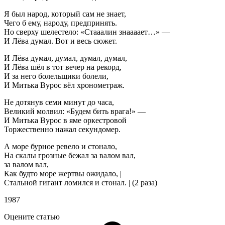
Я был народ, который сам не знает,
Чего б ему, народу, предпринять.
Но сверху шелестело: «Стааалин знаааает…» —
И Лёва думал. Вот и весь сюжет.
И Лёва думал, думал, думал, думал,
И Лёва шёл в тот вечер на рекорд,
И за него болельщики болели,
И Митька Вурос вёл хронометраж.
Не дотянув семи минут до часа,
Великий молвил: «Будем бить врага!» —
И Митька Вурос в яме оркестровой
Торжественно нажал секундомер.
А море бурное ревело и стонало,
На скалы грозные бежал за валом вал,
за валом вал,
Как будто море жертвы ожидало, |
Стальной гигант ломился и стонал. | (2 раза)
1987
Оцените статью