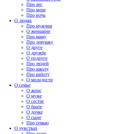
Про лес
Про море
Про ночь
О людях
Про мужчин
О женщине
Про маму
Про девушку
О друге
О дружбе
О подруге
Про людей
Про школу
Про работу
О молодости
О семье
О жене
О муже
О сестре
О брате
О дочке
О сыне
Про семью
О чувствах
Про душу