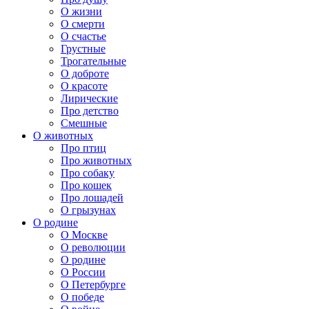
О жизни
О смерти
О счастье
Грустные
Трогательные
О доброте
О красоте
Лирические
Про детство
Смешные
О животных
Про птиц
Про животных
Про собаку
Про кошек
Про лошадей
О грызунах
О родине
О Москве
О революции
О родине
О России
О Петербурге
О победе