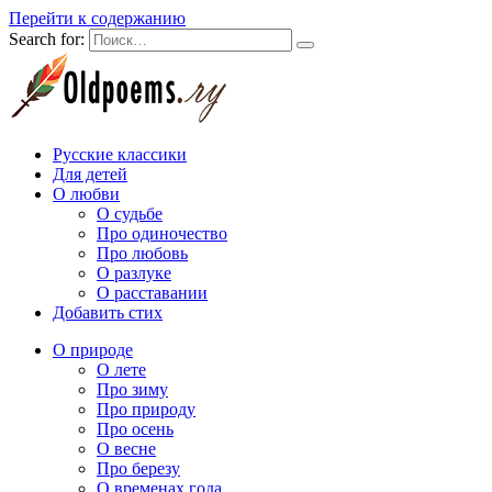
Перейти к содержанию
Search for:
Русские классики
Для детей
О любви
О судьбе
Про одиночество
Про любовь
О разлуке
О расставании
Добавить стих
О природе
О лете
Про зиму
Про природу
Про осень
О весне
Про березу
О временах года