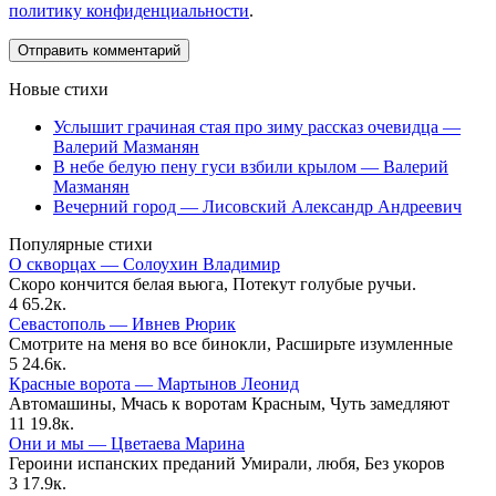
политику конфиденциальности
.
Новые стихи
Услышит грачиная стая про зиму рассказ очевидца —
Валерий Мазманян
В небе белую пену гуси взбили крылом — Валерий
Мазманян
Вечерний город — Лисовский Александр Андреевич
Популярные стихи
О скворцах — Солоухин Владимир
Скоро кончится белая вьюга, Потекут голубые ручьи.
4
65.2к.
Севастополь — Ивнев Рюрик
Смотрите на меня во все бинокли, Расширьте изумленные
5
24.6к.
Красные ворота — Мартынов Леонид
Автомашины, Мчась к воротам Красным, Чуть замедляют
11
19.8к.
Они и мы — Цветаева Марина
Героини испанских преданий Умирали, любя, Без укоров
3
17.9к.