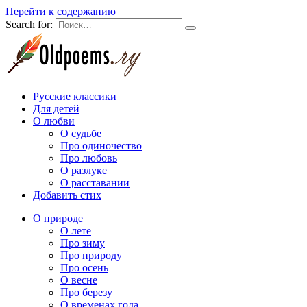
Перейти к содержанию
Search for:
Русские классики
Для детей
О любви
О судьбе
Про одиночество
Про любовь
О разлуке
О расставании
Добавить стих
О природе
О лете
Про зиму
Про природу
Про осень
О весне
Про березу
О временах года