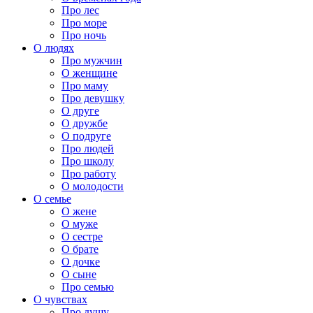
Про лес
Про море
Про ночь
О людях
Про мужчин
О женщине
Про маму
Про девушку
О друге
О дружбе
О подруге
Про людей
Про школу
Про работу
О молодости
О семье
О жене
О муже
О сестре
О брате
О дочке
О сыне
Про семью
О чувствах
Про душу