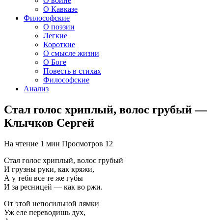
О войне
О Кавказе
Философские
О поэзии
Легкие
Короткие
О смысле жизни
О Боге
Повесть в стихах
Философские
Анализ
Стал голос хриплый, волос грубый —
Клычков Сергей
На чтение
1 мин
Просмотров
12
Стал голос хриплый, волос грубый
И грузны руки, как кряжи,
А у тебя все те же губы
И за ресницей — как во ржи.
От этой непосильной лямки
Уж еле переводишь дух,