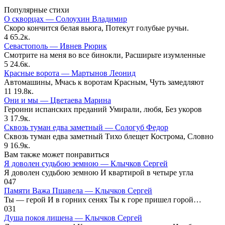
Популярные стихи
О скворцах — Солоухин Владимир
Скоро кончится белая вьюга, Потекут голубые ручьи.
4
65.2к.
Севастополь — Ивнев Рюрик
Смотрите на меня во все бинокли, Расширьте изумленные
5
24.6к.
Красные ворота — Мартынов Леонид
Автомашины, Мчась к воротам Красным, Чуть замедляют
11
19.8к.
Они и мы — Цветаева Марина
Героини испанских преданий Умирали, любя, Без укоров
3
17.9к.
Сквозь туман едва заметный — Сологуб Федор
Сквозь туман едва заметный Тихо блещет Кострома, Словно
9
16.9к.
Вам также может понравиться
Я доволен судьбою земною — Клычков Сергей
Я доволен судьбою земною И квартирой в четыре угла
0
47
Памяти Важа Пшавела — Клычков Сергей
Ты — герой И в горних сенях Ты к горе пришел горой…
0
31
Душа покоя лишена — Клычков Сергей