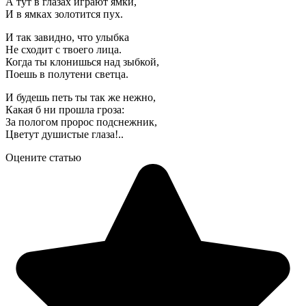
А тут в глазах играют ямки,
И в ямках золотится пух.
И так завидно, что улыбка
Не сходит с твоего лица.
Когда ты клонишься над зыбкой,
Поешь в полутени светца.
И будешь петь ты так же нежно,
Какая б ни прошла гроза:
За пологом пророс подснежник,
Цветут душистые глаза!..
Оцените статью