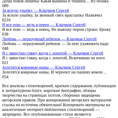
Душа покоя лишена! Какая вышина и тишина… Из облака
0
89
За ясную улыбку — Клычков Сергей
За ясную улыбку, За звонкий смех врассыпку Назначил
0
210
Я все пою — ведь я певец — Клычков Сергей
Я все пою — ведь я певец, Не вывожу пером строки: Брожу
0
38
Любовь — неразумный ребенок — Клычков Сергей
Любовь — неразумный ребенок — За нею ухаживать надо
0
48
Я с завистью гляжу, когда с лопатой — Клычков Сергей
Я с завистью гляжу, когда с лопатой, Вскочивши на ноги
0
21
Золотятся ковровые нивы — Клычков Сергей
Золотятся ковровые нивы, И чернеют на пашнях комли…
0
54
Все анализы стихотворений, краткие содержания, публикации
в литературном блоге, короткие биографии, обзоры
творчества на страницах поэтов, сборники защищены
авторским правом. При копировании авторских материалов
ссылка на источник обязательна! Копировать материалы на
аналогичные интернет-библиотеки стихотворений —
запрещено. Все опубликованные стихи являются