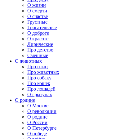
О жизни
О смерти
О счастье
Грустные
Трогательные
О доброте
О красоте
Лирические
Про детство
Смешные
О животных
Про птиц
Про животных
Про собаку
Про кошек
Про лошадей
О грызунах
О родине
О Москве
О революции
О родине
О России
О Петербурге
О победе