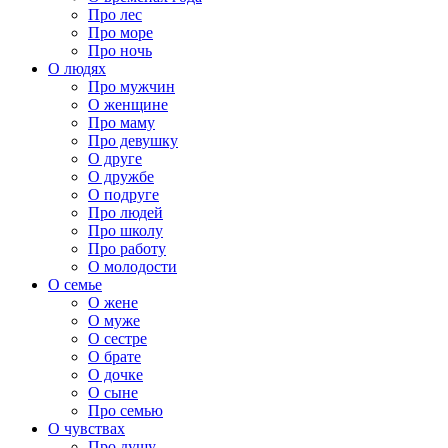
Про лес
Про море
Про ночь
О людях
Про мужчин
О женщине
Про маму
Про девушку
О друге
О дружбе
О подруге
Про людей
Про школу
Про работу
О молодости
О семье
О жене
О муже
О сестре
О брате
О дочке
О сыне
Про семью
О чувствах
Про душу