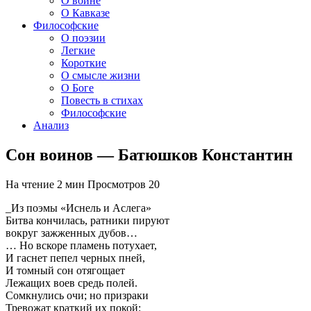
О войне
О Кавказе
Философские
О поэзии
Легкие
Короткие
О смысле жизни
О Боге
Повесть в стихах
Философские
Анализ
Сон воинов — Батюшков Константин
На чтение
2 мин
Просмотров
20
_Из поэмы «Иснель и Аслега»
Битва кончилась, ратники пируют
вокруг зажженных дубов…
… Но вскоре пламень потухает,
И гаснет пепел черных пней,
И томный сон отягощает
Лежащих воев средь полей.
Сомкнулись очи; но призраки
Тревожат краткий их покой: