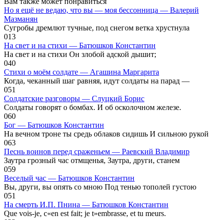
Вам также может понравиться
Но я ещё не ведаю, что вы — моя бессонница — Валерий
Мазманян
Сугробы дремлют тучные, под снегом ветка хрустнула
0
13
На свет и на стихи — Батюшков Константин
На свет и на стихи Он злобой адской дышит;
0
40
Стихи о моём солдате — Агашина Маргарита
Когда, чеканный шаг равняя, идут солдаты на парад —
0
51
Солдатские разговоры — Слуцкий Борис
Солдаты говорят о бомбах. И об осколочном железе.
0
60
Бог — Батюшков Константин
На вечном троне ты средь облаков сидишь И сильною рукой
0
63
Песнь воинов перед сраженьем — Раевский Владимир
Заутра грозный час отмщенья, Заутра, други, станем
0
59
Веселый час — Батюшков Константин
Вы, други, вы опять со мною Под тенью тополей густою
0
51
На смерть И.П. Пнина — Батюшков Константин
Que vois-je, c«en est fait; je t»embrasse, et tu meurs.