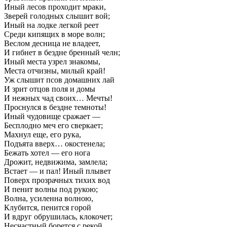
Иный лесов проходит мраки,
Зверей голодных слышит вой;
Иный на лодке легкой реет
Среди кипящих в море волн;
Веслом десница не владеет,
И гибнет в бездне бренный челн;
Иный места узрел знакомы,
Места отчизны, милый край!
Уж слышит псов домашних лай
И зрит отцов поля и домы
И нежных чад своих… Мечты!
Проснулся в бездне темноты!
Иный чудовище сражает —
Бесплодно меч его сверкает;
Махнул еще, его рука,
Подъята вверх… окостенела;
Бежать хотел — его нога
Дрожит, недвижима, замлела;
Встает — и пал! Иный плывет
Поверх прозрачных тихих вод
И пенит волны под рукою;
Волна, усиленна волною,
Клубится, пенится горой
И вдруг обрушилась, клокочет;
Несчастный борется с рекой,