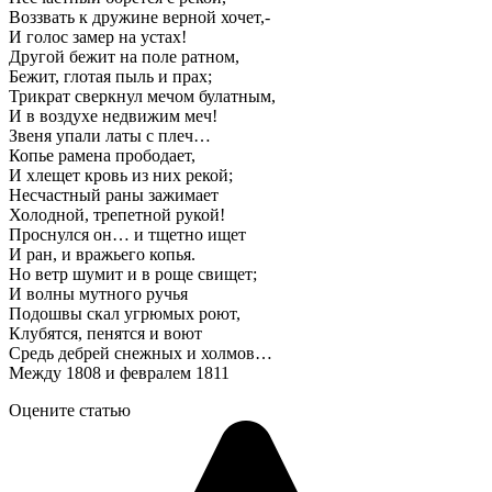
Воззвать к дружине верной хочет,-
И голос замер на устах!
Другой бежит на поле ратном,
Бежит, глотая пыль и прах;
Трикрат сверкнул мечом булатным,
И в воздухе недвижим меч!
Звеня упали латы с плеч…
Копье рамена прободает,
И хлещет кровь из них рекой;
Несчастный раны зажимает
Холодной, трепетной рукой!
Проснулся он… и тщетно ищет
И ран, и вражьего копья.
Но ветр шумит и в роще свищет;
И волны мутного ручья
Подошвы скал угрюмых роют,
Клубятся, пенятся и воют
Средь дебрей снежных и холмов…
Между 1808 и февралем 1811
Оцените статью