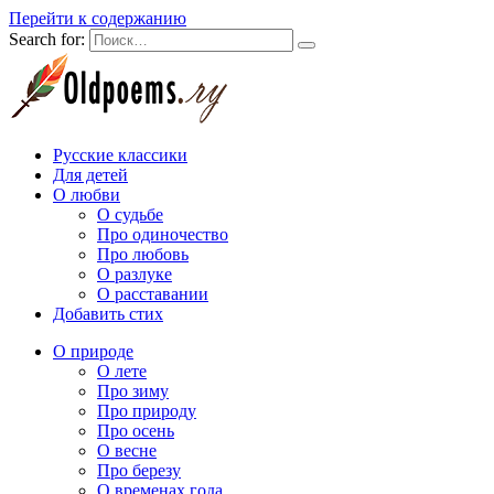
Перейти к содержанию
Search for:
Русские классики
Для детей
О любви
О судьбе
Про одиночество
Про любовь
О разлуке
О расставании
Добавить стих
О природе
О лете
Про зиму
Про природу
Про осень
О весне
Про березу
О временах года