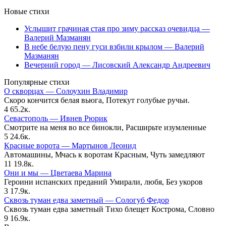
Новые стихи
Услышит грачиная стая про зиму рассказ очевидца —
Валерий Мазманян
В небе белую пену гуси взбили крылом — Валерий
Мазманян
Вечерний город — Лисовский Александр Андреевич
Популярные стихи
О скворцах — Солоухин Владимир
Скоро кончится белая вьюга, Потекут голубые ручьи.
4
65.2к.
Севастополь — Ивнев Рюрик
Смотрите на меня во все бинокли, Расширьте изумленные
5
24.6к.
Красные ворота — Мартынов Леонид
Автомашины, Мчась к воротам Красным, Чуть замедляют
11
19.8к.
Они и мы — Цветаева Марина
Героини испанских преданий Умирали, любя, Без укоров
3
17.9к.
Сквозь туман едва заметный — Сологуб Федор
Сквозь туман едва заметный Тихо блещет Кострома, Словно
9
16.9к.