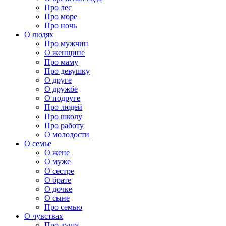
Про лес
Про море
Про ночь
О людях
Про мужчин
О женщине
Про маму
Про девушку
О друге
О дружбе
О подруге
Про людей
Про школу
Про работу
О молодости
О семье
О жене
О муже
О сестре
О брате
О дочке
О сыне
Про семью
О чувствах
Про душу