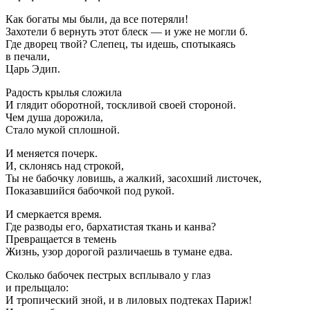
Как богаты мы были, да все потеряли!
Захотели б вернуть этот блеск — и уже не могли б.
Где дворец твой? Слепец, ты идешь, спотыкаясь
в печали,
Царь Эдип.
Радость крылья сложила
И глядит оборотной, тоскливой своей стороной.
Чем душа дорожила,
Стало мукой сплошной.
И меняется почерк.
И, склонясь над строкой,
Ты не бабочку ловишь, а жалкий, засохший листочек,
Показавшийся бабочкой под рукой.
И смеркается время.
Где разводы его, бархатистая ткань и канва?
Превращается в темень
Жизнь, узор дорогой различаешь в тумане едва.
Сколько бабочек пестрых всплывало у глаз
и прельщало:
И тропический зной, и в лиловых подтеках Париж!