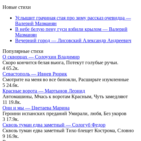
Новые стихи
Услышит грачиная стая про зиму рассказ очевидца —
Валерий Мазманян
В небе белую пену гуси взбили крылом — Валерий
Мазманян
Вечерний город — Лисовский Александр Андреевич
Популярные стихи
О скворцах — Солоухин Владимир
Скоро кончится белая вьюга, Потекут голубые ручьи.
4
65.2к.
Севастополь — Ивнев Рюрик
Смотрите на меня во все бинокли, Расширьте изумленные
5
24.6к.
Красные ворота — Мартынов Леонид
Автомашины, Мчась к воротам Красным, Чуть замедляют
11
19.8к.
Они и мы — Цветаева Марина
Героини испанских преданий Умирали, любя, Без укоров
3
17.9к.
Сквозь туман едва заметный — Сологуб Федор
Сквозь туман едва заметный Тихо блещет Кострома, Словно
9
16.9к.