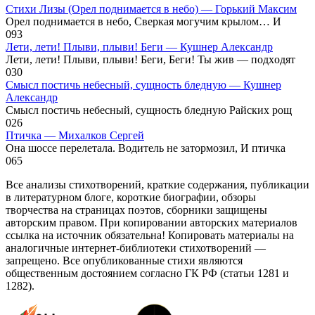
Стихи Лизы (Орел поднимается в небо) — Горький Максим
Орел поднимается в небо, Сверкая могучим крылом… И
0
93
Лети, лети! Плыви, плыви! Беги — Кушнер Александр
Лети, лети! Плыви, плыви! Беги, Беги! Ты жив — подxодят
0
30
Смысл постичь небесный, сущность бледную — Кушнер
Александр
Смысл постичь небесный, сущность бледную Райских рощ
0
26
Птичка — Михалков Сергей
Она шоссе перелетала. Водитель не затормозил, И птичка
0
65
Все анализы стихотворений, краткие содержания, публикации
в литературном блоге, короткие биографии, обзоры
творчества на страницах поэтов, сборники защищены
авторским правом. При копировании авторских материалов
ссылка на источник обязательна! Копировать материалы на
аналогичные интернет-библиотеки стихотворений —
запрещено. Все опубликованные стихи являются
общественным достоянием согласно ГК РФ (статьи 1281 и
1282).