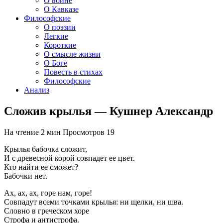
О войне
О Кавказе
Философские
О поэзии
Легкие
Короткие
О смысле жизни
О Боге
Повесть в стихах
Философские
Анализ
Сложив крылья — Кушнер Александр
На чтение
2 мин
Просмотров
19
Крылья бабочка сложит,
И с древесной корой совпадет ее цвет.
Кто найти ее сможет?
Бабочки нет.
Ах, ах, ах, горе нам, горе!
Совпадут всеми точками крылья: ни щелки, ни шва.
Словно в греческом хоре
Строфа и антистрофа.