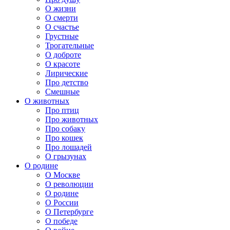
О жизни
О смерти
О счастье
Грустные
Трогательные
О доброте
О красоте
Лирические
Про детство
Смешные
О животных
Про птиц
Про животных
Про собаку
Про кошек
Про лошадей
О грызунах
О родине
О Москве
О революции
О родине
О России
О Петербурге
О победе