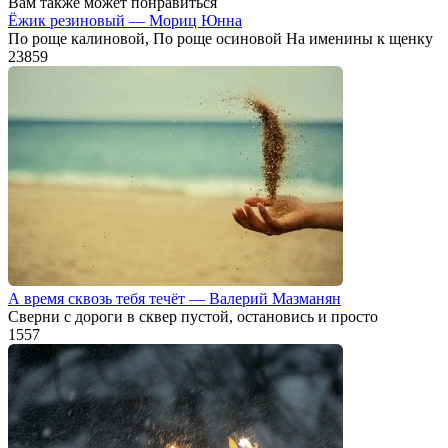
Вам также может понравиться
Ёжик резиновый — Мориц Юнна
По роще калиновой, По роще осиновой На именины к щенку
23
859
А время сквозь тебя течёт — Валерий Мазманян
Сверни с дороги в сквер пустой, остановись и просто
1
557