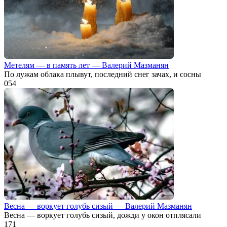
Метелям — в память лет — Валерий Мазманян
По лужам облака плывут, последний снег зачах, и сосны
0
54
Весна — воркует голубь сизый — Валерий Мазманян
Весна — воркует голубь сизый, дожди у окон отплясали
1
71