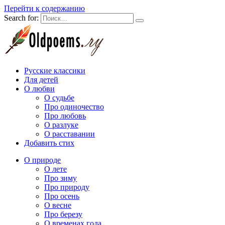
Перейти к содержанию
Search for:
Русские классики
Для детей
О любви
О судьбе
Про одиночество
Про любовь
О разлуке
О расставании
Добавить стих
О природе
О лете
Про зиму
Про природу
Про осень
О весне
Про березу
О временах года