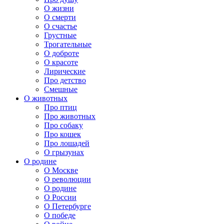
О жизни
О смерти
О счастье
Грустные
Трогательные
О доброте
О красоте
Лирические
Про детство
Смешные
О животных
Про птиц
Про животных
Про собаку
Про кошек
Про лошадей
О грызунах
О родине
О Москве
О революции
О родине
О России
О Петербурге
О победе