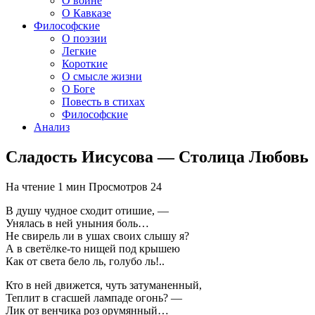
О войне
О Кавказе
Философские
О поэзии
Легкие
Короткие
О смысле жизни
О Боге
Повесть в стихах
Философские
Анализ
Сладость Иисусова — Столица Любовь
На чтение
1 мин
Просмотров
24
В душу чудное сходит отишие, —
Унялась в ней уныния боль…
Не свирель ли в ушах своих слышу я?
А в светёлке-то нищей под крышею
Как от света бело ль, голубо ль!..
Кто в ней движется, чуть затуманенный,
Теплит в сгасшей лампаде огонь? —
Лик от венчика роз орумянный…