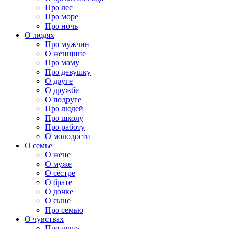
Про лес
Про море
Про ночь
О людях
Про мужчин
О женщине
Про маму
Про девушку
О друге
О дружбе
О подруге
Про людей
Про школу
Про работу
О молодости
О семье
О жене
О муже
О сестре
О брате
О дочке
О сыне
Про семью
О чувствах
Про душу