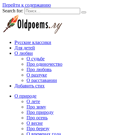
Перейти к содержанию
Search for:
Русские классики
Для детей
О любви
О судьбе
Про одиночество
Про любовь
О разлуке
О расставании
Добавить стих
О природе
О лете
Про зиму
Про природу
Про осень
О весне
Про березу
О временах года