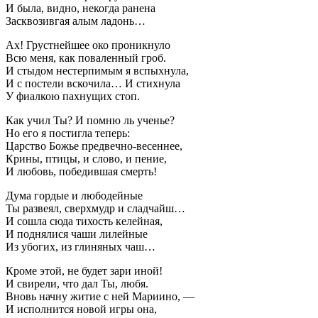
И была, видно, некогда ранена
Засквозивгая алым ладонь…
Ах! Грустнейшее око проникнуло
Всю меня, как поваленный гроб.
И стыдом нестерпимым я вспыхнула,
И с постели вскочила… И стихнула
У фиалкою пахнущих стоп.
Как учил Ты? И помню ль ученье?
Но его я постигла теперь:
Царство Божье предвечно-весеннее,
Крины, птицы, и слово, и пение,
И любовь, победившая смерть!
Дума гордые и любодейные
Ты развеял, сверхмудр и сладчайш…
И сошла сюда тихость келейная,
И поднялися чаши лилейные
Из убогих, из глиняных чаш…
Кроме этой, не будет зари иной!
И свирели, что дал Ты, любя.
Вновь начну житие с ней Мариино, —
И исполнится новой игры она,