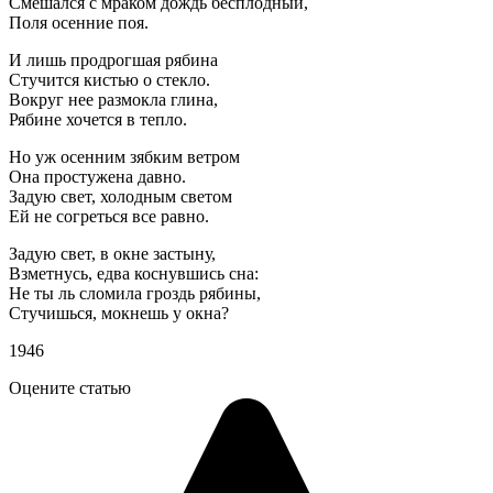
Смешался с мраком дождь бесплодный,
Поля осенние поя.
И лишь продрогшая рябина
Стучится кистью о стекло.
Вокруг нее размокла глина,
Рябине хочется в тепло.
Но уж осенним зябким ветром
Она простужена давно.
Задую свет, холодным светом
Ей не согреться все равно.
Задую свет, в окне застыну,
Взметнусь, едва коснувшись сна:
Не ты ль сломила гроздь рябины,
Стучишься, мокнешь у окна?
1946
Оцените статью