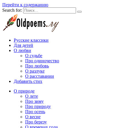
Перейти к содержанию
Search for:
Русские классики
Для детей
О любви
О судьбе
Про одиночество
Про любовь
О разлуке
О расставании
Добавить стих
О природе
О лете
Про зиму
Про природу
Про осень
О весне
Про березу
О временах года