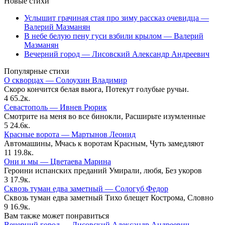
Новые стихи
Услышит грачиная стая про зиму рассказ очевидца —
Валерий Мазманян
В небе белую пену гуси взбили крылом — Валерий
Мазманян
Вечерний город — Лисовский Александр Андреевич
Популярные стихи
О скворцах — Солоухин Владимир
Скоро кончится белая вьюга, Потекут голубые ручьи.
4
65.2к.
Севастополь — Ивнев Рюрик
Смотрите на меня во все бинокли, Расширьте изумленные
5
24.6к.
Красные ворота — Мартынов Леонид
Автомашины, Мчась к воротам Красным, Чуть замедляют
11
19.8к.
Они и мы — Цветаева Марина
Героини испанских преданий Умирали, любя, Без укоров
3
17.9к.
Сквозь туман едва заметный — Сологуб Федор
Сквозь туман едва заметный Тихо блещет Кострома, Словно
9
16.9к.
Вам также может понравиться
Вечерний город — Лисовский Александр Андреевич