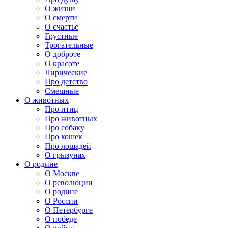
О жизни
О смерти
О счастье
Грустные
Трогательные
О доброте
О красоте
Лирические
Про детство
Смешные
О животных
Про птиц
Про животных
Про собаку
Про кошек
Про лошадей
О грызунах
О родине
О Москве
О революции
О родине
О России
О Петербурге
О победе