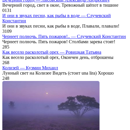
Вечерний город, свет в окне, Тревожный шёпот в тишине
0
131
И они в звуках песни, как рыбы в воде — Случевский
Константин
И они в звуках песни, как рыбы в воде, Плавали, плавали!
3
109
Чернеет полночь. Пять пожаров!.. — Случевский Константин
Чернеет полночь. Пять пожаров! Столбами зарева стоят!
2
85
Как весело расколотый орех — Ровицкая Татьяна
Как весело расколотый орех, Окончен день, отброшены
2
68
Колизей — Кузмин Михаил
Лунный свет на Колизее Видеть (стоит una lira) Хорошо
2
48