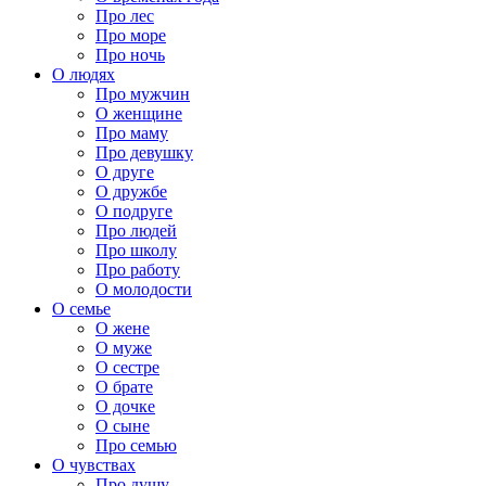
Про лес
Про море
Про ночь
О людях
Про мужчин
О женщине
Про маму
Про девушку
О друге
О дружбе
О подруге
Про людей
Про школу
Про работу
О молодости
О семье
О жене
О муже
О сестре
О брате
О дочке
О сыне
Про семью
О чувствах
Про душу