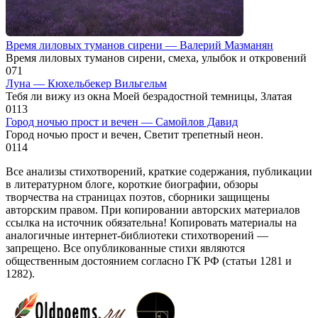
Время лиловых туманов сирени — Валерий Мазманян
Время лиловых туманов сирени, смеха, улыбок и откровений
0
71
Луна — Кюхельбекер Вильгельм
Тебя ли вижу из окна Моей безрадостной темницы, Златая
0
113
Город ночью прост и вечен — Самойлов Давид
Город ночью прост и вечен, Светит трепетный неон.
0
114
Все анализы стихотворений, краткие содержания, публикации
в литературном блоге, короткие биографии, обзоры
творчества на страницах поэтов, сборники защищены
авторским правом. При копировании авторских материалов
ссылка на источник обязательна! Копировать материалы на
аналогичные интернет-библиотеки стихотворений —
запрещено. Все опубликованные стихи являются
общественным достоянием согласно ГК РФ (статьи 1281 и
1282).