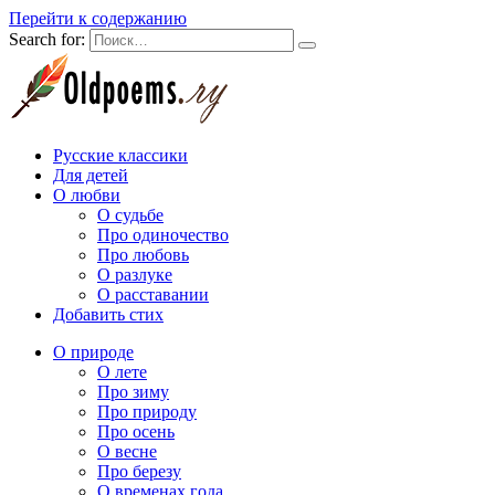
Перейти к содержанию
Search for:
Русские классики
Для детей
О любви
О судьбе
Про одиночество
Про любовь
О разлуке
О расставании
Добавить стих
О природе
О лете
Про зиму
Про природу
Про осень
О весне
Про березу
О временах года