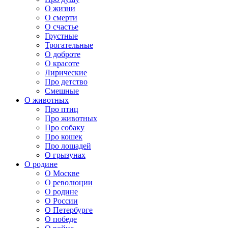
О жизни
О смерти
О счастье
Грустные
Трогательные
О доброте
О красоте
Лирические
Про детство
Смешные
О животных
Про птиц
Про животных
Про собаку
Про кошек
Про лошадей
О грызунах
О родине
О Москве
О революции
О родине
О России
О Петербурге
О победе