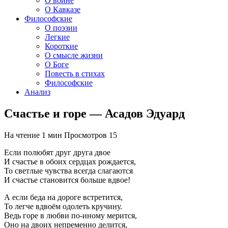
О войне
О Кавказе
Философские
О поэзии
Легкие
Короткие
О смысле жизни
О Боге
Повесть в стихах
Философские
Анализ
Счастье и горе — Асадов Эдуард
На чтение
1 мин
Просмотров
15
Если полюбят друг друга двое
И счастье в обоих сердцах рождается,
То светлые чувства всегда слагаются
И счастье становится больше вдвое!
А если беда на дороге встретится,
То легче вдвоём одолеть кручину.
Ведь горе в любви по-иному мерится,
Оно на двоих непременно делится,