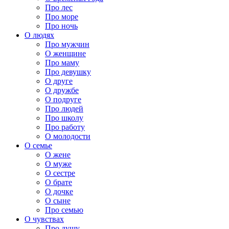
Про лес
Про море
Про ночь
О людях
Про мужчин
О женщине
Про маму
Про девушку
О друге
О дружбе
О подруге
Про людей
Про школу
Про работу
О молодости
О семье
О жене
О муже
О сестре
О брате
О дочке
О сыне
Про семью
О чувствах
Про душу