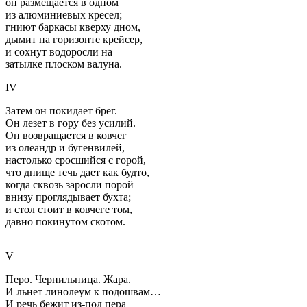
он размещается в одном
из алюминиевых кресел;
гниют баркасы кверху дном,
дымит на горизонте крейсер,
и сохнут водоросли на
затылке плоском валуна.
IV
Затем он покидает брег.
Он лезет в гору без усилий.
Он возвращается в ковчег
из олеандр и бугенвилей,
настолько сросшийся с горой,
что днище течь дает как будто,
когда сквозь заросли порой
внизу проглядывает бухта;
и стол стоит в ковчеге том,
давно покинутом скотом.
V
Перо. Чернильница. Жара.
И льнет линолеум к подошвам…
И речь бежит из-под пера