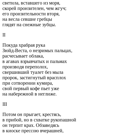
светила, вставшего из моря,
скорей пронзителен, чем жгуч;
его пронзительности вторя,
на весла севшие гребцы
глядят на снежные зубцы.
II
Покуда храбрая рука
Зюйд-Веста, о незримых пальцах,
расчесывает облака,
в агавах взрывчатых и пальмах
производя переполох,
свершивший туалет без мыла
пророк, застигнутый врасплох
при сотворении кумира,
свой первый кофе пьет уже
на набережной в неглиже.
III
Потом он прыгает, крестясь,
в прибой, но в схватке рукопашной
он терпит крах. Обзаведясь
в киоске прессою вчерашней,