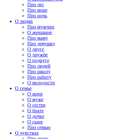
Про лес
Про море
Про ночь
О людях
Про мужчин
О женщине
Про маму
Про девушку
О друге
О дружбе
О подруге
Про людей
Про школу
Про работу
О молодости
О семье
О жене
О муже
О сестре
О брате
О дочке
О сыне
Про семью
О чувствах
Про душу