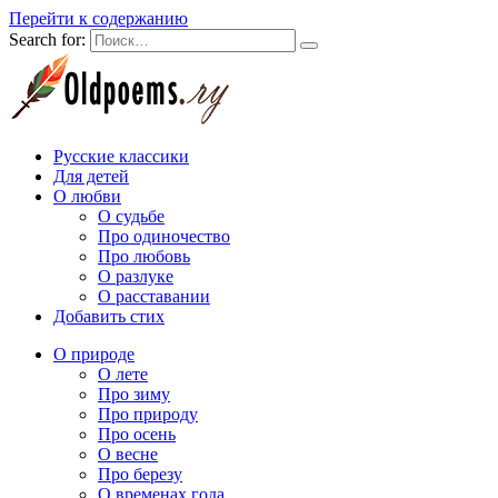
Перейти к содержанию
Search for:
Русские классики
Для детей
О любви
О судьбе
Про одиночество
Про любовь
О разлуке
О расставании
Добавить стих
О природе
О лете
Про зиму
Про природу
Про осень
О весне
Про березу
О временах года