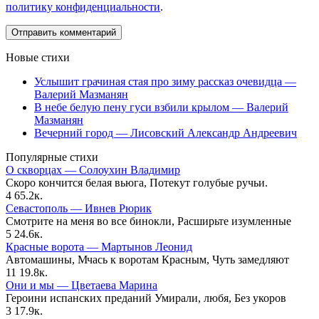
политику конфиденциальности
.
Новые стихи
Услышит грачиная стая про зиму рассказ очевидца —
Валерий Мазманян
В небе белую пену гуси взбили крылом — Валерий
Мазманян
Вечерний город — Лисовский Александр Андреевич
Популярные стихи
О скворцах — Солоухин Владимир
Скоро кончится белая вьюга, Потекут голубые ручьи.
4
65.2к.
Севастополь — Ивнев Рюрик
Смотрите на меня во все бинокли, Расширьте изумленные
5
24.6к.
Красные ворота — Мартынов Леонид
Автомашины, Мчась к воротам Красным, Чуть замедляют
11
19.8к.
Они и мы — Цветаева Марина
Героини испанских преданий Умирали, любя, Без укоров
3
17.9к.