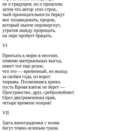
не о грядущем, но о прошлом;
затем что автор этих строк,
чьей проницательности беркут
мог позавидовать, пророк,
который нынче опровергнут,
утратив жажду прорицать,
на лире пробует бряцать.
VI
Приехать к морю в несезон,
помимо матерьяльных выгод,
имеет тот еще резон,
что это — временный, но выход
за скобки года, из ворот
тюрьмы. Посмеиваясь криво,
пусть Время взяток не берет —
Пространство, друг, сребролюбиво!
Орел двугривенника прав,
четыре времени поправ!
VII
Здесь виноградники с холма
бегут темно-зеленым туком.