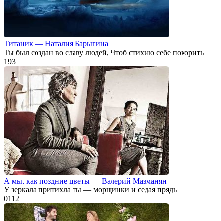
Титаник — Наталия Барыгина
Ты был создан во славу людей, Чтоб стихию себе покорить
1
93
А мы, как поздние цветы — Валерий Мазманян
У зеркала притихла ты — морщинки и седая прядь
0
112