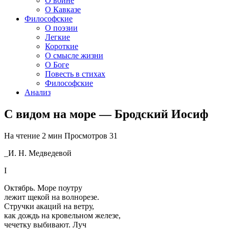
О войне
О Кавказе
Философские
О поэзии
Легкие
Короткие
О смысле жизни
О Боге
Повесть в стихах
Философские
Анализ
С видом на море — Бродский Иосиф
На чтение
2 мин
Просмотров
31
_И. Н. Медведевой
I
Октябрь. Море поутру
лежит щекой на волнорезе.
Стручки акаций на ветру,
как дождь на кровельном железе,
чечетку выбивают. Луч