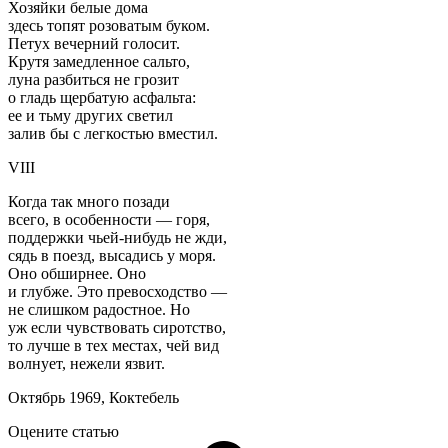
Хозяйки белые дома
здесь топят розоватым буком.
Петух вечерний голосит.
Крутя замедленное сальто,
луна разбиться не грозит
о гладь щербатую асфальта:
ее и тьму других светил
залив бы с легкостью вместил.
VIII
Когда так много позади
всего, в особенности — горя,
поддержки чьей-нибудь не жди,
сядь в поезд, высадись у моря.
Оно обширнее. Оно
и глубже. Это превосходство —
не слишком радостное. Но
уж если чувствовать сиротство,
то лучше в тех местах, чей вид
волнует, нежели язвит.
Октябрь 1969, Коктебель
Оцените статью