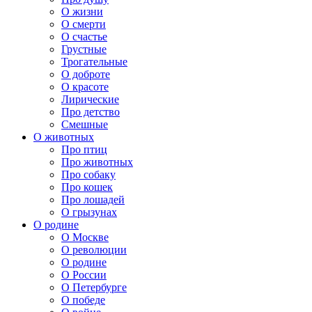
О жизни
О смерти
О счастье
Грустные
Трогательные
О доброте
О красоте
Лирические
Про детство
Смешные
О животных
Про птиц
Про животных
Про собаку
Про кошек
Про лошадей
О грызунах
О родине
О Москве
О революции
О родине
О России
О Петербурге
О победе