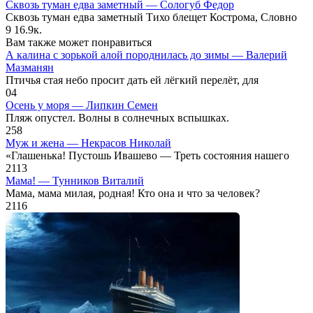
Сквозь туман едва заметный — Сологуб Федор
Сквозь туман едва заметный Тихо блещет Кострома, Словно
9
16.9к.
Вам также может понравиться
А калина с зорькой алой породнилась до зимы — Валерий
Мазманян
Птичья стая небо просит дать ей лёгкий перелёт, для
0
4
Осень у моря — Липкин Семен
Пляж опустел. Волны в солнечных вспышках.
2
58
Муж и жена — Некрасов Николай
«Глашенька! Пустошь Ивашево — Треть состояния нашего
2
113
Мама! — Тунников Виталий
Мама, мама милая, родная! Кто она и что за человек?
2
116