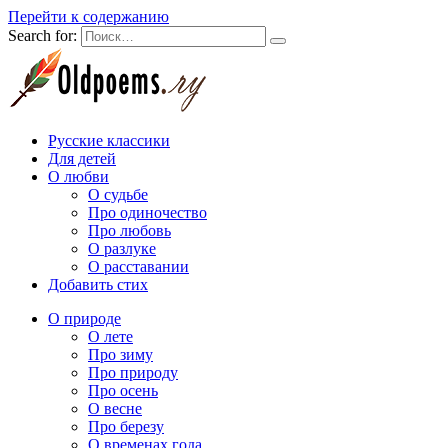
Перейти к содержанию
Search for:
Русские классики
Для детей
О любви
О судьбе
Про одиночество
Про любовь
О разлуке
О расставании
Добавить стих
О природе
О лете
Про зиму
Про природу
Про осень
О весне
Про березу
О временах года