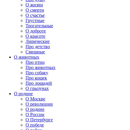
О жизни
О смерти
О счастье
Грустные
Трогательные
О доброте
О красоте
Лирические
Про детство
Смешные
О животных
Про птиц
Про животных
Про собаку
Про кошек
Про лошадей
О грызунах
О родине
О Москве
О революции
О родине
О России
О Петербурге
О победе