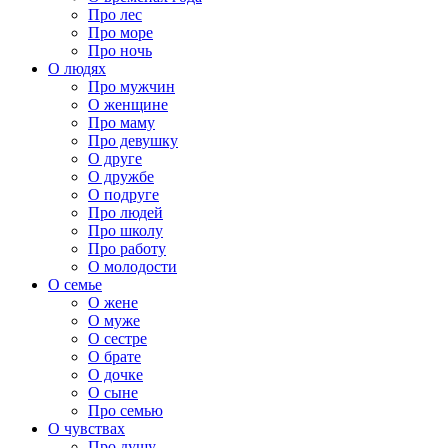
Про лес
Про море
Про ночь
О людях
Про мужчин
О женщине
Про маму
Про девушку
О друге
О дружбе
О подруге
Про людей
Про школу
Про работу
О молодости
О семье
О жене
О муже
О сестре
О брате
О дочке
О сыне
Про семью
О чувствах
Про душу