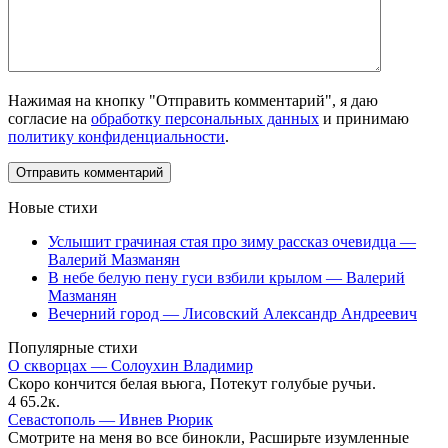
Нажимая на кнопку "Отправить комментарий", я даю
согласие на
обработку персональных данных
и принимаю
политику конфиденциальности
.
Новые стихи
Услышит грачиная стая про зиму рассказ очевидца —
Валерий Мазманян
В небе белую пену гуси взбили крылом — Валерий
Мазманян
Вечерний город — Лисовский Александр Андреевич
Популярные стихи
О скворцах — Солоухин Владимир
Скоро кончится белая вьюга, Потекут голубые ручьи.
4
65.2к.
Севастополь — Ивнев Рюрик
Смотрите на меня во все бинокли, Расширьте изумленные