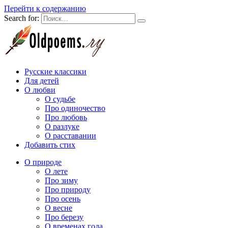
Перейти к содержанию
Search for:
Русские классики
Для детей
О любви
О судьбе
Про одиночество
Про любовь
О разлуке
О расставании
Добавить стих
О природе
О лете
Про зиму
Про природу
Про осень
О весне
Про березу
О временах года