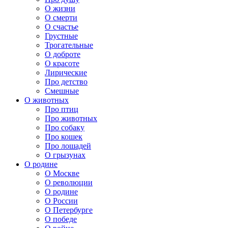
О жизни
О смерти
О счастье
Грустные
Трогательные
О доброте
О красоте
Лирические
Про детство
Смешные
О животных
Про птиц
Про животных
Про собаку
Про кошек
Про лошадей
О грызунах
О родине
О Москве
О революции
О родине
О России
О Петербурге
О победе