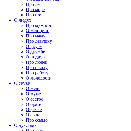
Про лес
Про море
Про ночь
О людях
Про мужчин
О женщине
Про маму
Про девушку
О друге
О дружбе
О подруге
Про людей
Про школу
Про работу
О молодости
О семье
О жене
О муже
О сестре
О брате
О дочке
О сыне
Про семью
О чувствах
Про душу