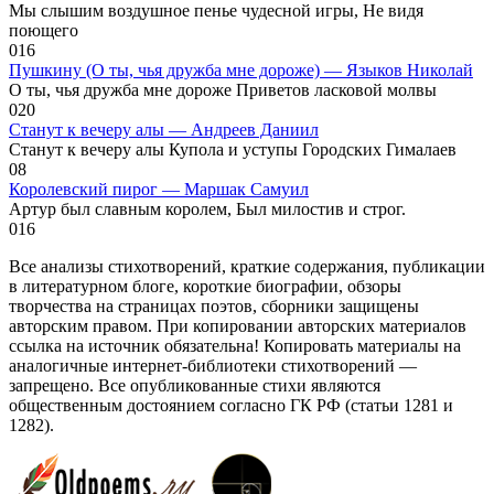
Мы слышим воздушное пенье чудесной игры, Не видя
поющего
0
16
Пушкину (О ты, чья дружба мне дороже) — Языков Николай
О ты, чья дружба мне дороже Приветов ласковой молвы
0
20
Станут к вечеру алы — Андреев Даниил
Станут к вечеру алы Купола и уступы Городских Гималаев
0
8
Королевский пирог — Маршак Самуил
Артур был славным королем, Был милостив и строг.
0
16
Все анализы стихотворений, краткие содержания, публикации
в литературном блоге, короткие биографии, обзоры
творчества на страницах поэтов, сборники защищены
авторским правом. При копировании авторских материалов
ссылка на источник обязательна! Копировать материалы на
аналогичные интернет-библиотеки стихотворений —
запрещено. Все опубликованные стихи являются
общественным достоянием согласно ГК РФ (статьи 1281 и
1282).