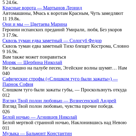
5
24.6к.
Красные ворота — Мартынов Леонид
Автомашины, Мчась к воротам Красным, Чуть замедляют
11
19.8к.
Они и мы — Цветаева Марина
Героини испанских преданий Умирали, любя, Без укоров
3
17.9к.
Сквозь туман едва заметный — Сологуб Федор
Сквозь туман едва заметный Тихо блещет Кострома, Словно
9
16.9к.
Вам также может понравиться
Моряк — Щербина Николай
Не слышно на палубе песен, Эгейские волны шумят… Нам
0
40
Сафические строфы («Слишком туго были зажаты») —
Парнок София
Слишком туго были зажаты губы, — Проскользнуть откуда
0
12
Взгляд Твой полон любовью — Вознесенский Андрей
Взгляд Твой полон любовью, чувства прочие победя.
0
26
Белой ночью — Агнивцев Николай
Белой мертвой странной ночью, Наклонившись над Невою
0
11
Музыка — Бальмонт Константин