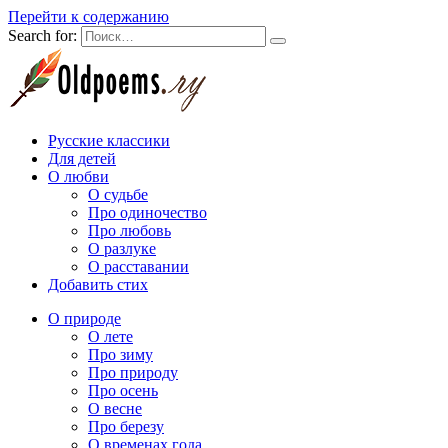
Перейти к содержанию
Search for:
Русские классики
Для детей
О любви
О судьбе
Про одиночество
Про любовь
О разлуке
О расставании
Добавить стих
О природе
О лете
Про зиму
Про природу
Про осень
О весне
Про березу
О временах года