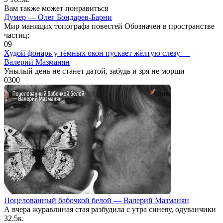
Вам также может понравиться
Думер — Олег Бондарев-Барни
Мир манящих топографа повестей Обозначен в пространстве
частиц;
0
9
Худой фонарь у тёмных окон пускает жёлтую слезу —
Валерий Мазманян
Унылый день не станет датой, забудь и зря не морщи
0
300
Поцелованный бабочкой белой — Валерий Мазманян
А вчера журавлиная стая разбудила с утра синеву, одуванчики
3
2.5к.