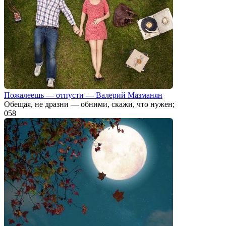
Пожалеешь — отпусти — Валерий Мазманян
Обещая, не дразни — обними, скажи, что нужен;
0
58