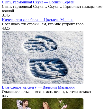
Сыпь, гармоника! Скука — Есенин Сергей
Сыпь, гармоника! Скука… Скука… Гармонист пальцы льет
волной.
3
145
Ничего, что я любила — Цветаева Марина
Посвящаю эти строки Тем, кто мне устроит гроб.
4
325
Вязь следов на снегу — Валерий Мазманян
Опавшие листья — вся память весны, метели оставят
0
45