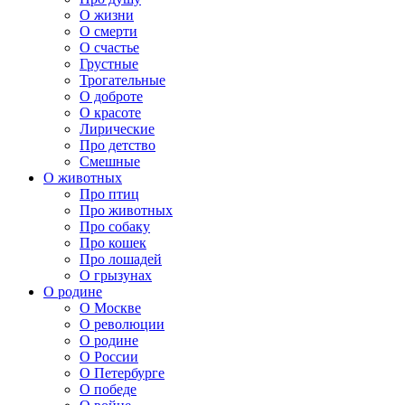
О жизни
О смерти
О счастье
Грустные
Трогательные
О доброте
О красоте
Лирические
Про детство
Смешные
О животных
Про птиц
Про животных
Про собаку
Про кошек
Про лошадей
О грызунах
О родине
О Москве
О революции
О родине
О России
О Петербурге
О победе