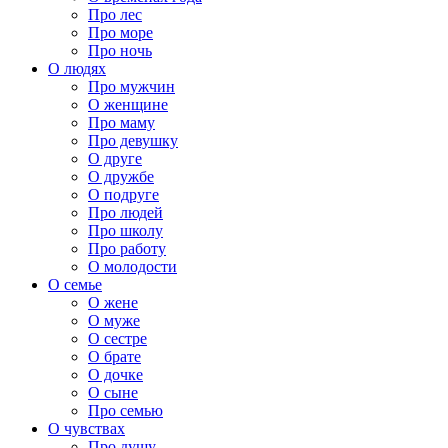
Про лес
Про море
Про ночь
О людях
Про мужчин
О женщине
Про маму
Про девушку
О друге
О дружбе
О подруге
Про людей
Про школу
Про работу
О молодости
О семье
О жене
О муже
О сестре
О брате
О дочке
О сыне
Про семью
О чувствах
Про душу