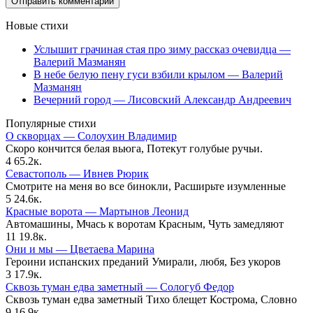
Новые стихи
Услышит грачиная стая про зиму рассказ очевидца —
Валерий Мазманян
В небе белую пену гуси взбили крылом — Валерий
Мазманян
Вечерний город — Лисовский Александр Андреевич
Популярные стихи
О скворцах — Солоухин Владимир
Скоро кончится белая вьюга, Потекут голубые ручьи.
4
65.2к.
Севастополь — Ивнев Рюрик
Смотрите на меня во все бинокли, Расширьте изумленные
5
24.6к.
Красные ворота — Мартынов Леонид
Автомашины, Мчась к воротам Красным, Чуть замедляют
11
19.8к.
Они и мы — Цветаева Марина
Героини испанских преданий Умирали, любя, Без укоров
3
17.9к.
Сквозь туман едва заметный — Сологуб Федор
Сквозь туман едва заметный Тихо блещет Кострома, Словно
9
16.9к.