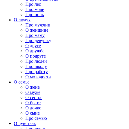
Про лес
Про море
Про ночь
О людях
Про мужчин
О женщине
Про маму
Про девушку
О друге
О дружбе
О подруге
Про людей
Про школу
Про работу
О молодости
О семье
О жене
О муже
О сестре
О брате
О дочке
О сыне
Про семью
О чувствах
Про душу