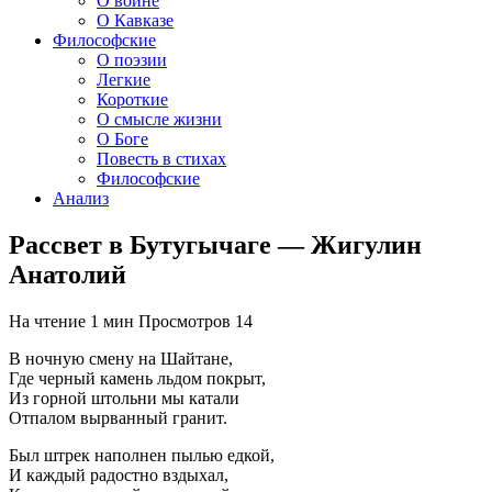
О войне
О Кавказе
Философские
О поэзии
Легкие
Короткие
О смысле жизни
О Боге
Повесть в стихах
Философские
Анализ
Рассвет в Бутугычаге — Жигулин
Анатолий
На чтение
1 мин
Просмотров
14
В ночную смену на Шайтане,
Где черный камень льдом покрыт,
Из горной штольни мы катали
Отпалом вырванный гранит.
Был штрек наполнен пылью едкой,
И каждый радостно вздыхал,