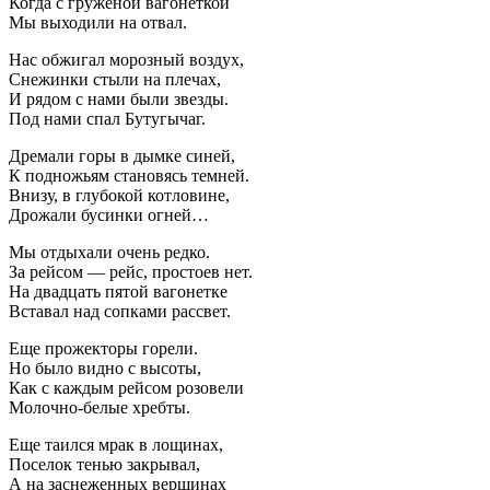
Когда с груженой вагонеткой
Мы выходили на отвал.
Нас обжигал морозный воздух,
Снежинки стыли на плечах,
И рядом с нами были звезды.
Под нами спал Бутугычаг.
Дремали горы в дымке синей,
К подножьям становясь темней.
Внизу, в глубокой котловине,
Дрожали бусинки огней…
Мы отдыхали очень редко.
За рейсом — рейс, простоев нет.
На двадцать пятой вагонетке
Вставал над сопками рассвет.
Еще прожекторы горели.
Но было видно с высоты,
Как с каждым рейсом розовели
Молочно-белые хребты.
Еще таился мрак в лощинах,
Поселок тенью закрывал,
А на заснеженных вершинах