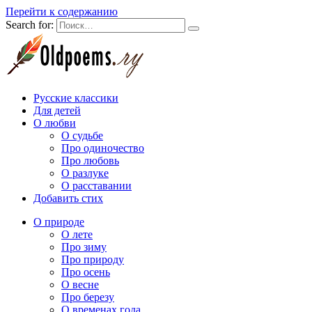
Перейти к содержанию
Search for:
Русские классики
Для детей
О любви
О судьбе
Про одиночество
Про любовь
О разлуке
О расставании
Добавить стих
О природе
О лете
Про зиму
Про природу
Про осень
О весне
Про березу
О временах года