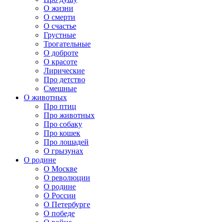
О жизни
О смерти
О счастье
Грустные
Трогательные
О доброте
О красоте
Лирические
Про детство
Смешные
О животных
Про птиц
Про животных
Про собаку
Про кошек
Про лошадей
О грызунах
О родине
О Москве
О революции
О родине
О России
О Петербурге
О победе