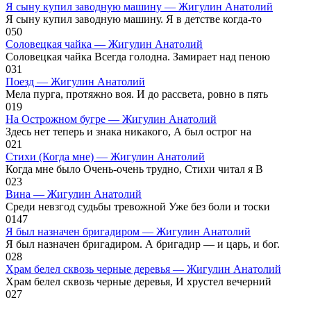
Я сыну купил заводную машину — Жигулин Анатолий
Я сыну купил заводную машину. Я в детстве когда-то
0
50
Соловецкая чайка — Жигулин Анатолий
Соловецкая чайка Всегда голодна. Замирает над пеною
0
31
Поезд — Жигулин Анатолий
Мела пурга, протяжно воя. И до рассвета, ровно в пять
0
19
На Острожном бугре — Жигулин Анатолий
Здесь нет теперь и знака никакого, А был острог на
0
21
Стихи (Когда мне) — Жигулин Анатолий
Когда мне было Очень-очень трудно, Стихи читал я В
0
23
Вина — Жигулин Анатолий
Среди невзгод судьбы тревожной Уже без боли и тоски
0
147
Я был назначен бригадиром — Жигулин Анатолий
Я был назначен бригадиром. А бригадир — и царь, и бог.
0
28
Храм белел сквозь черные деревья — Жигулин Анатолий
Храм белел сквозь черные деревья, И хрустел вечерний
0
27