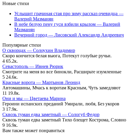
Новые стихи
Услышит грачиная стая про зиму рассказ очевидца —
Валерий Мазманян
В небе белую пену гуси взбили крылом — Валерий
Мазманян
Вечерний город — Лисовский Александр Андреевич
Популярные стихи
О скворцах — Солоухин Владимир
Скоро кончится белая вьюга, Потекут голубые ручьи.
4
65.2к.
Севастополь — Ивнев Рюрик
Смотрите на меня во все бинокли, Расширьте изумленные
5
24.6к.
Красные ворота — Мартынов Леонид
Автомашины, Мчась к воротам Красным, Чуть замедляют
11
19.8к.
Они и мы — Цветаева Марина
Героини испанских преданий Умирали, любя, Без укоров
3
17.9к.
Сквозь туман едва заметный — Сологуб Федор
Сквозь туман едва заметный Тихо блещет Кострома, Словно
9
16.9к.
Вам также может понравиться