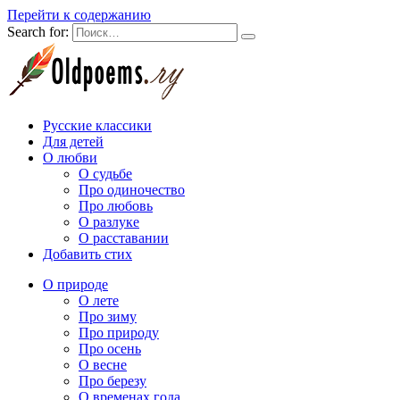
Перейти к содержанию
Search for:
Русские классики
Для детей
О любви
О судьбе
Про одиночество
Про любовь
О разлуке
О расставании
Добавить стих
О природе
О лете
Про зиму
Про природу
Про осень
О весне
Про березу
О временах года