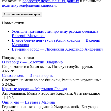
согласие на
обработку персональных данных
и принимаю
политику конфиденциальности
.
Новые стихи
Услышит грачиная стая про зиму рассказ очевидца —
Валерий Мазманян
В небе белую пену гуси взбили крылом — Валерий
Мазманян
Вечерний город — Лисовский Александр Андреевич
Популярные стихи
О скворцах — Солоухин Владимир
Скоро кончится белая вьюга, Потекут голубые ручьи.
4
65.2к.
Севастополь — Ивнев Рюрик
Смотрите на меня во все бинокли, Расширьте изумленные
5
24.6к.
Красные ворота — Мартынов Леонид
Автомашины, Мчась к воротам Красным, Чуть замедляют
11
19.8к.
Они и мы — Цветаева Марина
Героини испанских преданий Умирали, любя, Без укоров