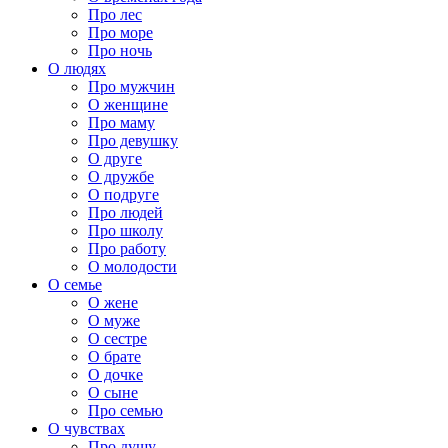
Про лес
Про море
Про ночь
О людях
Про мужчин
О женщине
Про маму
Про девушку
О друге
О дружбе
О подруге
Про людей
Про школу
Про работу
О молодости
О семье
О жене
О муже
О сестре
О брате
О дочке
О сыне
Про семью
О чувствах
Про душу