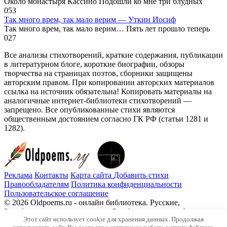
Около монастыря Кассино Подошли ко мне три блудных
0
53
Так много врем, так мало верим — Уткин Иосиф
Так много врем, так мало верим… Пять лет прошло теперь
0
27
Все анализы стихотворений, краткие содержания, публикации
в литературном блоге, короткие биографии, обзоры
творчества на страницах поэтов, сборники защищены
авторским правом. При копировании авторских материалов
ссылка на источник обязательна! Копировать материалы на
аналогичные интернет-библиотеки стихотворений —
запрещено. Все опубликованные стихи являются
общественным достоянием согласно ГК РФ (статьи 1281 и
1282).
Реклама
Контакты
Карта сайта
Добавить стихи
Правообладателям
Политика конфиденциальности
Пользовательское соглашение
© 2026 Oldpoems.ru - онлайн библиотека. Русские,
Зарубежные авторы классики. Опубликованы и публикуем
Этот сайт использует cookie для хранения данных. Продолжая
текста современных авторов. Каждый может опубликовать у