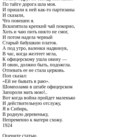
По тайге дорога шла моя.
И пришли к ней как-то партизаны
И сказали,
Что повешен я.
Вскипятила крепкий чай покорно,
Хоть и чаю пить никто не смог,
И потом надела черный
Старый бабушкин платок.
А под утро, валенки надвинув,
В час, когда желтеет мгла,
К офицерскому ушла овину —
И овин, должно быть, подожгла.
Отпевать ее не стала церковь.
Поп сказал:
«Ей не бывать в раю».
Шомполами в штабе офицерском
Запороли мать мою!..
Вот когда война пройдет маленько
И действительную отслужу,
Я в Сибирь,
В родную деревеньку,
Непременно к матери схожу.
1924
Оцените статью