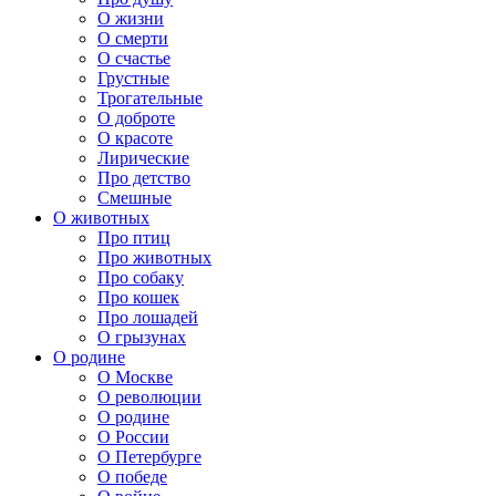
О жизни
О смерти
О счастье
Грустные
Трогательные
О доброте
О красоте
Лирические
Про детство
Смешные
О животных
Про птиц
Про животных
Про собаку
Про кошек
Про лошадей
О грызунах
О родине
О Москве
О революции
О родине
О России
О Петербурге
О победе