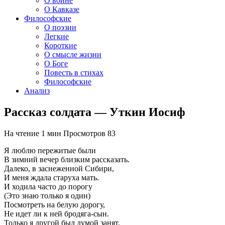
О войне
О Кавказе
Философские
О поэзии
Легкие
Короткие
О смысле жизни
О Боге
Повесть в стихах
Философские
Анализ
Рассказ солдата — Уткин Иосиф
На чтение
1 мин
Просмотров
83
Я люблю пережитые были
В зимний вечер близким рассказать.
Далеко, в заснеженной Сибири,
И меня ждала старуха мать.
И ходила часто до порогу
(Это знаю только я один)
Посмотреть на белую дорогу,
Не идет ли к ней бродяга-сын.
Только я другой был думой занят.