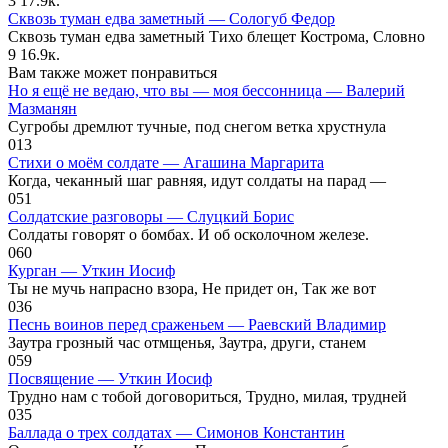
3
17.9к.
Сквозь туман едва заметный — Сологуб Федор
Сквозь туман едва заметный Тихо блещет Кострома, Словно
9
16.9к.
Вам также может понравиться
Но я ещё не ведаю, что вы — моя бессонница — Валерий
Мазманян
Сугробы дремлют тучные, под снегом ветка хрустнула
0
13
Стихи о моём солдате — Агашина Маргарита
Когда, чеканный шаг равняя, идут солдаты на парад —
0
51
Солдатские разговоры — Слуцкий Борис
Солдаты говорят о бомбах. И об осколочном железе.
0
60
Курган — Уткин Иосиф
Ты не мучь напрасно взора, Не придет он, Так же вот
0
36
Песнь воинов перед сраженьем — Раевский Владимир
Заутра грозный час отмщенья, Заутра, други, станем
0
59
Посвящение — Уткин Иосиф
Трудно нам с тобой договориться, Трудно, милая, трудней
0
35
Баллада о трех солдатах — Симонов Константин