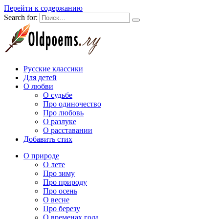
Перейти к содержанию
Search for:
Русские классики
Для детей
О любви
О судьбе
Про одиночество
Про любовь
О разлуке
О расставании
Добавить стих
О природе
О лете
Про зиму
Про природу
Про осень
О весне
Про березу
О временах года