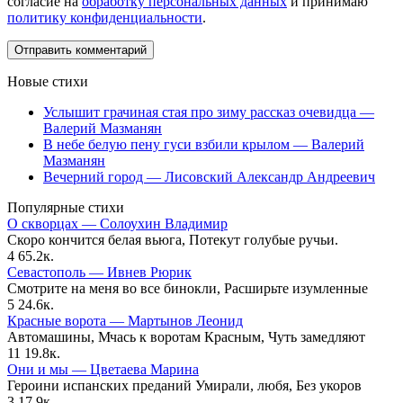
согласие на
обработку персональных данных
и принимаю
политику конфиденциальности
.
Новые стихи
Услышит грачиная стая про зиму рассказ очевидца —
Валерий Мазманян
В небе белую пену гуси взбили крылом — Валерий
Мазманян
Вечерний город — Лисовский Александр Андреевич
Популярные стихи
О скворцах — Солоухин Владимир
Скоро кончится белая вьюга, Потекут голубые ручьи.
4
65.2к.
Севастополь — Ивнев Рюрик
Смотрите на меня во все бинокли, Расширьте изумленные
5
24.6к.
Красные ворота — Мартынов Леонид
Автомашины, Мчась к воротам Красным, Чуть замедляют
11
19.8к.
Они и мы — Цветаева Марина
Героини испанских преданий Умирали, любя, Без укоров
3
17.9к.