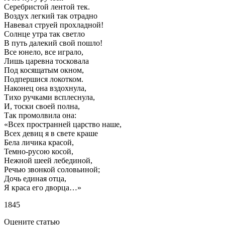
Серебристой лентой тек.
Воздух легкий так отрадно
Навевал струей прохладной!
Солнце утра так светло
В путь далекий свой пошло!
Все юнело, все играло,
Лишь царевна тосковала
Под косящатым окном,
Подпершися локотком.
Наконец она вздохнула,
Тихо ручками всплеснула,
И, тоски своей полна,
Так промолвила она:
«Всех пространней царство наше,
Всех девиц я в свете краше
Бела личика красой,
Темно-русою косой,
Нежной шеей лебединой,
Речью звонкой соловьиной;
Дочь единая отца,
Я краса его дворца…»
1845
Оцените статью