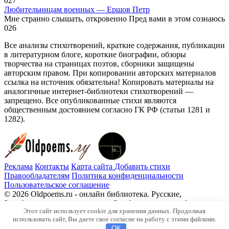
0
27
Любительницам военных — Ершов Петр
Мне странно слышать, откровенно Пред вами в этом сознаюсь
0
26
Все анализы стихотворений, краткие содержания, публикации
в литературном блоге, короткие биографии, обзоры
творчества на страницах поэтов, сборники защищены
авторским правом. При копировании авторских материалов
ссылка на источник обязательна! Копировать материалы на
аналогичные интернет-библиотеки стихотворений —
запрещено. Все опубликованные стихи являются
общественным достоянием согласно ГК РФ (статьи 1281 и
1282).
Реклама
Контакты
Карта сайта
Добавить стихи
Правообладателям
Политика конфиденциальности
Пользовательское соглашение
© 2026 Oldpoems.ru - онлайн библиотека. Русские,
Зарубежные авторы классики. Опубликованы и публикуем
Этот сайт использует cookie для хранения данных. Продолжая
текста современных авторов. Каждый может опубликовать у
использовать сайт, Вы даете свое согласие на работу с этими файлами.
нас свой стих.
OK