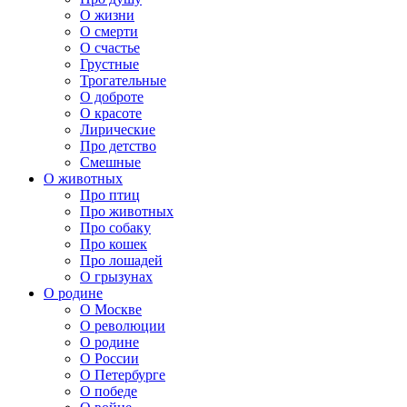
О жизни
О смерти
О счастье
Грустные
Трогательные
О доброте
О красоте
Лирические
Про детство
Смешные
О животных
Про птиц
Про животных
Про собаку
Про кошек
Про лошадей
О грызунах
О родине
О Москве
О революции
О родине
О России
О Петербурге
О победе