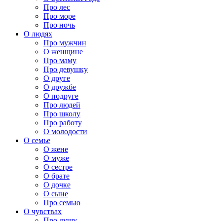
Про лес
Про море
Про ночь
О людях
Про мужчин
О женщине
Про маму
Про девушку
О друге
О дружбе
О подруге
Про людей
Про школу
Про работу
О молодости
О семье
О жене
О муже
О сестре
О брате
О дочке
О сыне
Про семью
О чувствах
Про душу