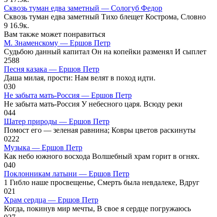
Сквозь туман едва заметный — Сологуб Федор
Сквозь туман едва заметный Тихо блещет Кострома, Словно
9
16.9к.
Вам также может понравиться
М. Знаменскому — Ершов Петр
Судьбою данный капитал Он на копейки разменял И сыплет
25
88
Песня казака — Ершов Петр
Даша милая, прости: Нам велят в поход идти.
0
30
Не забыта мать-Россия — Ершов Петр
Не забыта мать-Россия У небесного царя. Всюду реки
0
44
Шатер природы — Ершов Петр
Помост его — зеленая равнина; Ковры цветов раскинуты
0
222
Музыка — Ершов Петр
Как небо южного восхода Волшебный храм горит в огнях.
0
40
Поклонникам латыни — Ершов Петр
1 Гибло наше просвещенье, Смерть была невдалеке, Вдруг
0
21
Храм сердца — Ершов Петр
Когда, покинув мир мечты, В свое я сердце погружаюсь