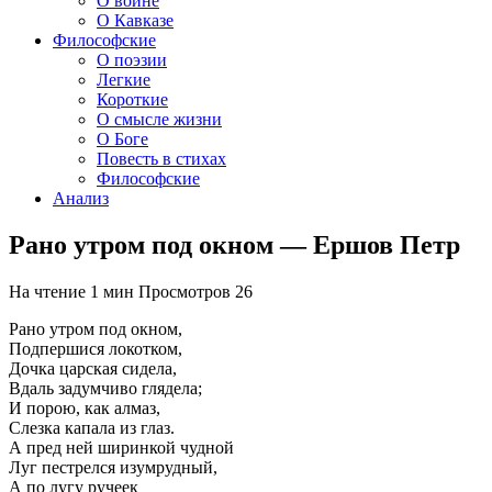
О войне
О Кавказе
Философские
О поэзии
Легкие
Короткие
О смысле жизни
О Боге
Повесть в стихах
Философские
Анализ
Рано утром под окном — Ершов Петр
На чтение
1 мин
Просмотров
26
Рано утром под окном,
Подпершися локотком,
Дочка царская сидела,
Вдаль задумчиво глядела;
И порою, как алмаз,
Слезка капала из глаз.
А пред ней ширинкой чудной
Луг пестрелся изумрудный,
А по лугу ручеек