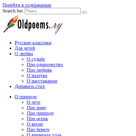
Перейти к содержанию
Search for:
Русские классики
Для детей
О любви
О судьбе
Про одиночество
Про любовь
О разлуке
О расставании
Добавить стих
О природе
О лете
Про зиму
Про природу
Про осень
О весне
Про березу
О временах года