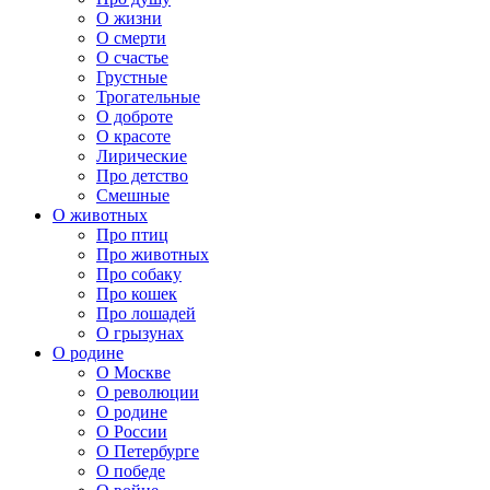
О жизни
О смерти
О счастье
Грустные
Трогательные
О доброте
О красоте
Лирические
Про детство
Смешные
О животных
Про птиц
Про животных
Про собаку
Про кошек
Про лошадей
О грызунах
О родине
О Москве
О революции
О родине
О России
О Петербурге
О победе