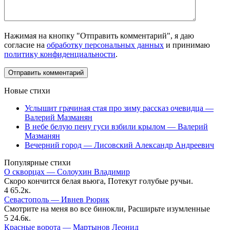
Нажимая на кнопку "Отправить комментарий", я даю
согласие на
обработку персональных данных
и принимаю
политику конфиденциальности
.
Новые стихи
Услышит грачиная стая про зиму рассказ очевидца —
Валерий Мазманян
В небе белую пену гуси взбили крылом — Валерий
Мазманян
Вечерний город — Лисовский Александр Андреевич
Популярные стихи
О скворцах — Солоухин Владимир
Скоро кончится белая вьюга, Потекут голубые ручьи.
4
65.2к.
Севастополь — Ивнев Рюрик
Смотрите на меня во все бинокли, Расширьте изумленные
5
24.6к.
Красные ворота — Мартынов Леонид