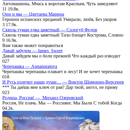
Автомашины, Мчась к воротам Красным, Чуть замедляют
11
19.8к.
Они и мы — Цветаева Марина
Героини испанских преданий Умирали, любя, Без укоров
3
17.9к.
Сквозь туман едва заметный — Сологуб Федор
Сквозь туман едва заметный Тихо блещет Кострома, Словно
9
16.9к.
Вам также может понравиться
Давай забудем — James_Sweet
Давай забудем мы о боли прежней Что каждый раз изводит
0
27
Черепашка — Annanuratova
Черепашка черепашка плавает в лесу! И не хочет черепашка
0
18
И Русь излечит наши души… — Виктор Шамонин-Версенев
*** Ты даёшь мне ключ от рая? Дар твой, ангел, не приму
0
23
Родина, Россия! — Михаил Озеровский
Россия, Не плачь. Мы — Россияне. Мы Были С тобой Когда
0
4.2к.