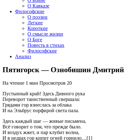
О войне
О Кавказе
Философские
О поэзии
Легкие
Короткие
О смысле жизни
О Боге
Повесть в стихах
Философские
Анализ
Пятигорск — Ознобишин Дмитрий
На чтение
1 мин
Просмотров
20
Пустынный край! Здесь Дивного рука
Переворот таинственный свершала:
Грядами гор взнеслась за облака
И на Эльбрус порфирой света пала.
Здесь каждый шаг — живые письмена,
Всё говорит о том, что прежде было.
И воздух жжет, и пар клубит волна,
И в недрах гор кипит огней горнило…[1]