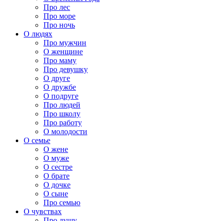
Про лес
Про море
Про ночь
О людях
Про мужчин
О женщине
Про маму
Про девушку
О друге
О дружбе
О подруге
Про людей
Про школу
Про работу
О молодости
О семье
О жене
О муже
О сестре
О брате
О дочке
О сыне
Про семью
О чувствах
Про душу