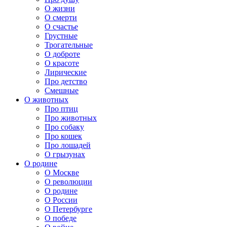
О жизни
О смерти
О счастье
Грустные
Трогательные
О доброте
О красоте
Лирические
Про детство
Смешные
О животных
Про птиц
Про животных
Про собаку
Про кошек
Про лошадей
О грызунах
О родине
О Москве
О революции
О родине
О России
О Петербурге
О победе