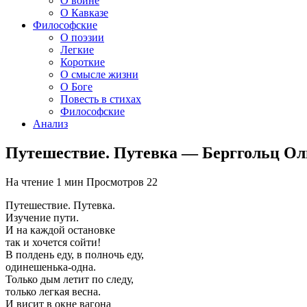
О войне
О Кавказе
Философские
О поэзии
Легкие
Короткие
О смысле жизни
О Боге
Повесть в стихах
Философские
Анализ
Путешествие. Путевка — Берггольц Ол
На чтение
1 мин
Просмотров
22
Путешествие. Путевка.
Изучение пути.
И на каждой остановке
так и хочется сойти!
В полдень еду, в полночь еду,
одинешенька-одна.
Только дым летит по следу,
только легкая весна.
И висит в окне вагона