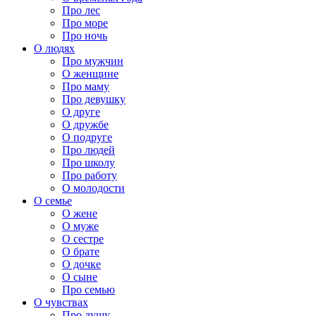
Про лес
Про море
Про ночь
О людях
Про мужчин
О женщине
Про маму
Про девушку
О друге
О дружбе
О подруге
Про людей
Про школу
Про работу
О молодости
О семье
О жене
О муже
О сестре
О брате
О дочке
О сыне
Про семью
О чувствах
Про душу