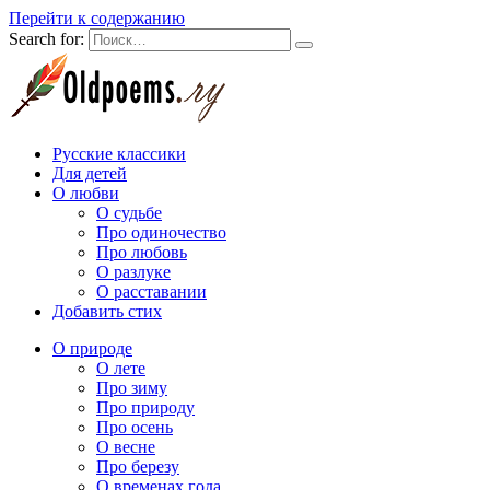
Перейти к содержанию
Search for:
Русские классики
Для детей
О любви
О судьбе
Про одиночество
Про любовь
О разлуке
О расставании
Добавить стих
О природе
О лете
Про зиму
Про природу
Про осень
О весне
Про березу
О временах года