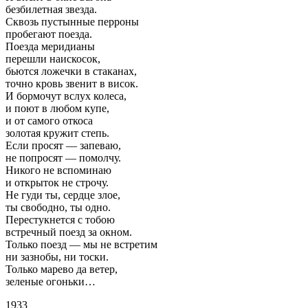
безбилетная звезда.
Сквозь пустынные перроны
пробегают поезда.
Поезда меридианы
перешли наискосок,
бьются ложечки в стаканах,
точно кровь звенит в висок.
И бормочут вслух колеса,
и поют в любом купе,
и от самого откоса
золотая кружит степь.
Если просят — запеваю,
не попросят — помолчу.
Никого не вспоминаю
и открыток не строчу.
Не гуди ты, сердце злое,
ты свободно, ты одно.
Перестукнется с тобою
встречный поезд за окном.
Только поезд — мы не встретим
ни зазнобы, ни тоски.
Только марево да ветер,
зеленые огоньки…
1933