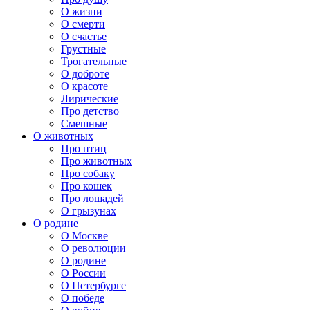
О жизни
О смерти
О счастье
Грустные
Трогательные
О доброте
О красоте
Лирические
Про детство
Смешные
О животных
Про птиц
Про животных
Про собаку
Про кошек
Про лошадей
О грызунах
О родине
О Москве
О революции
О родине
О России
О Петербурге
О победе