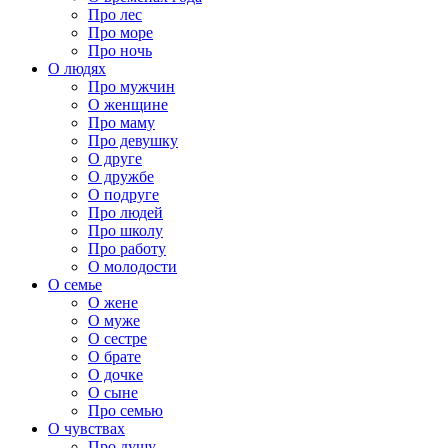
Про лес
Про море
Про ночь
О людях
Про мужчин
О женщине
Про маму
Про девушку
О друге
О дружбе
О подруге
Про людей
Про школу
Про работу
О молодости
О семье
О жене
О муже
О сестре
О брате
О дочке
О сыне
Про семью
О чувствах
Про душу