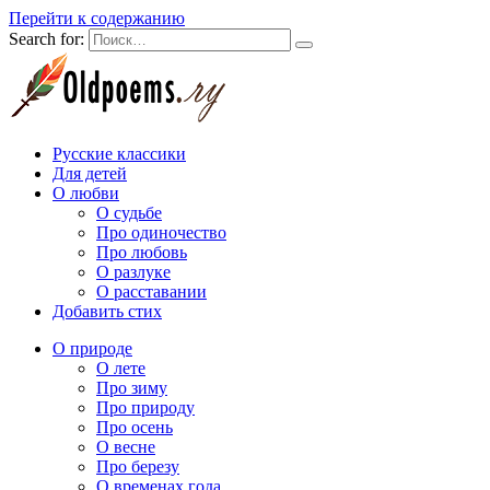
Перейти к содержанию
Search for:
Русские классики
Для детей
О любви
О судьбе
Про одиночество
Про любовь
О разлуке
О расставании
Добавить стих
О природе
О лете
Про зиму
Про природу
Про осень
О весне
Про березу
О временах года